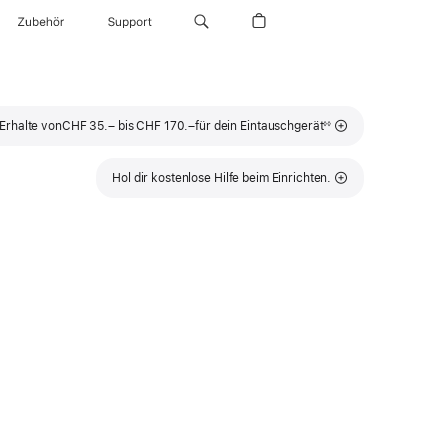
Zubehör
Support
Fußnote
Erhalte von
CHF 35.– bis CHF 170.–
für dein Eintauschgerät
◊◊
Hol dir kostenlose Hilfe beim Einrichten.