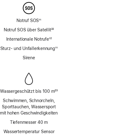
Notruf SOS
11
Fußnote
Notruf SOS über Satellit
22
Fußnote
Internationale Notrufe
12
Fußnote
Sturz- und Unfallerkennung
11
Fußnote
Sirene
Wassergeschützt bis 100 m
23
Fußnote
Schwimmen, Schnorcheln,
Sporttauchen, Wassersport
mit hohen Geschwindigkeiten
Tiefenmesser 40 m
Wassertemperatur Sensor