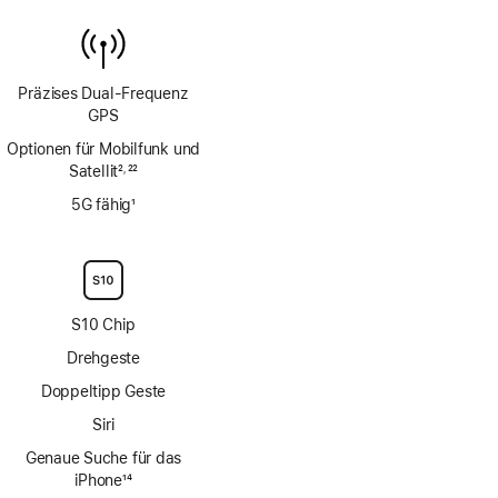
Präzises Dual‑Frequenz
GPS
Optionen für Mobilfunk und
Satellit
2
22
,
Fußnote
Fußnote
5G fähig
1
Fußnote
S10 Chip
Drehgeste
Doppeltipp Geste
Siri
Genaue Suche für das
iPhone
14