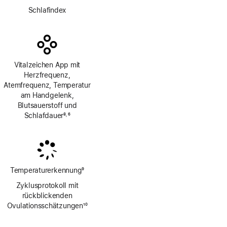
Fußnote
Schlafindex
Vitalzeichen App mit
Herzfrequenz,
Atemfrequenz, Temperatur
am Handgelenk,
Blutsauerstoff und
Schlafdauer
8
6
,
Fußnote
Fußnote
Temperaturerkennung
9
Fußnote
Zyklusprotokoll mit
rückblickenden
Ovulations­schätzungen
10
Fußnote