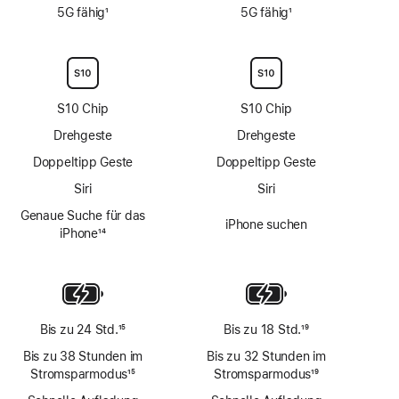
Fußnote
Fußnote
5G fähig
1
5G fähig
1
Fußnote
Fußnote
S10 Chip
S10 Chip
Drehgeste
Drehgeste
Doppeltipp Geste
Doppeltipp Geste
Siri
Siri
Genaue Suche für das
iPhone suchen
iPhone
14
Fußnote
Bis zu 24 Std.
15
Bis zu 18 Std.
19
Fußnote
Fußnote
Bis zu 38 Stunden im
Bis zu 32 Stunden im
Stromsparmodus
15
Stromsparmodus
19
Fußnote
Fußnote