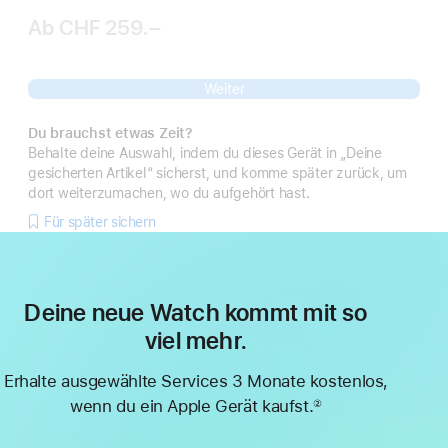
Ab
CHF 259.–
Weiter
Du brauchst etwas Zeit?
Behalte deine Auswahl, indem du dieses Gerät in „Deine
gesicherten Artikel“ sicherst, und komme später zurück, um
dort weiterzumachen, wo du aufgehört hast.
Für später sichern
Deine neue Watch kommt mit so
viel mehr.
Erhalte ausgewählte Services 3 Monate kostenlos,
wenn du ein Apple Gerät kaufst.
②
Fußnote