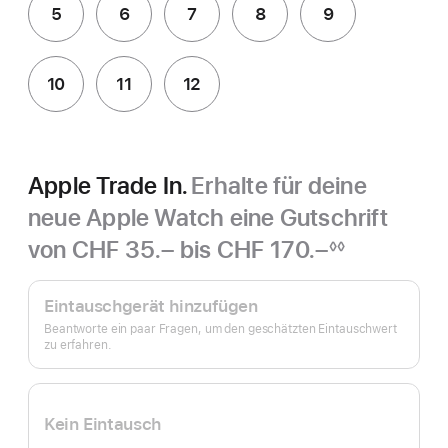
5
6
7
8
9
10
11
12
Apple Trade In.
Erhalte für deine
neue Apple Watch eine Gutschrift
von
CHF 35.– bis CHF 170.–
◊◊
Fußnote
Apple
Trade In.
Eintauschgerät hinzufügen
Beantworte ein paar Fragen, um den geschätzten Eintauschwert
zu erfahren.
Kein Eintausch