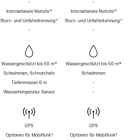
-
Kein
-
Kein
Notruf
Notruf
Internationale Notrufe
12
Internationale Notrufe
12
SOS
SOS
Fußnote
Fußnote
Sturz- und Unfallerkennung
über
11
Sturz- und Unfallerkennung
über
11
Fußnote
Satellit
Fußnote
Satellit
-
Keine
-
Keine
Sirene
Sirene
Wassergeschützt bis 50 m
13
Wassergeschützt bis 50 m
18
Fußnote
Fußnote
Schwimmen, Schnorcheln
Schwimmen
Tiefenmesser 6 m
-
Kein
Tiefenmesser
Wassertemperatur Sensor
-
Kein
bis
Wassertemperatur
6 m
Sensor
GPS
GPS
Optionen für Mobilfunk
2
Optionen für Mobilfunk
2