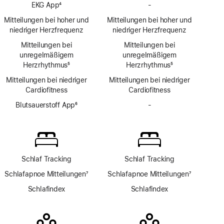
Fußnote
Bluthochdruck
EKG App
4
-
Keine
Mit­
Fußnote
EKG
Mitteilungen bei hoher und
Mitteilungen bei hoher und
teilungen
App
niedriger Herzfrequenz
niedriger Herzfrequenz
Mitteilungen bei
Mitteilungen bei
unregelmäßigem
unregelmäßigem
Herzrhythmus
5
Herzrhythmus
5
Fußnote
Fußnote
Mitteilungen bei niedriger
Mitteilungen bei niedriger
Cardio­fitness
Cardio­fitness
Blutsauerstoff App
6
-
Keine
Fußnote
Blutsauerstoff
App
Schlaf Tracking
Schlaf Tracking
Schlafapnoe Mitteilungen
7
Schlafapnoe Mitteilungen
7
Fußnote
Fußnote
Schlafindex
Schlafindex