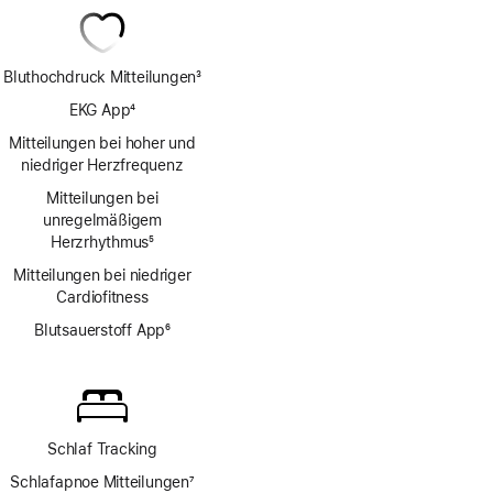
Bluthochdruck Mitteilungen
3
Fußnote
EKG App
4
Fußnote
Mitteilungen bei hoher und
niedriger Herzfrequenz
Mitteilungen bei
unregelmäßigem
Herzrhythmus
5
Fußnote
Mitteilungen bei niedriger
Cardio­fitness
Blutsauerstoff App
6
Fußnote
Schlaf Tracking
Schlafapnoe Mitteilungen
7