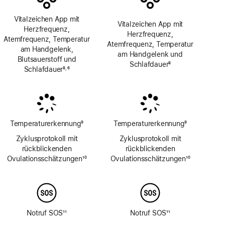
Vitalzeichen App mit
Vitalzeichen App mit
Herzfrequenz,
Herzfrequenz,
Atemfrequenz, Temperatur
Atemfrequenz, Temperatur
am Handgelenk,
am Handgelenk und
Blutsauerstoff und
Schlafdauer
8
Schlafdauer
8
6
,
Fußnote
Fußnote
Fußnote
Temperaturerkennung
9
Temperaturerkennung
9
Fußnote
Fußnote
Zyklusprotokoll mit
Zyklusprotokoll mit
rückblickenden
rückblickenden
Ovulations­schätzungen
10
Ovulations­schätzungen
10
Fußnote
Fußnote
Notruf SOS
11
Notruf SOS
11
Fußnote
Fußnote