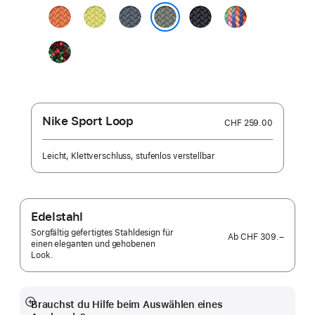
Kurkuma
Neongelb
Maritimblau
Mitternacht
Pride Edition
Grüngrau
Black
Unity
-
Unity
Connection
Nike Sport Loop
CHF 259.00
Leicht, Klettverschluss, stufenlos verstellbar
Edelstahl
Sorgfältig gefertigtes Stahldesign für
Ab
CHF 309.–
einen eleganten und gehobenen
Look.
Brauchst du Hilfe beim Auswählen eines
Mehr