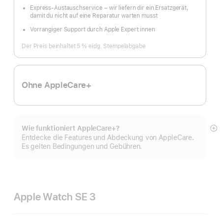
Express-Austauschservice – wir liefern dir ein Ersatzgerät,
damit du nicht auf eine Reparatur warten musst
Vorrangiger Support durch Apple Expert:innen
Der Preis beinhaltet 5 % eidg. Stempelabgabe
Ohne AppleCare+
Wie funktioniert AppleCare+?
M
Entdecke die Features und Abdeckung von AppleCare.
a
Es gelten Bedingungen und Gebühren.
Apple Watch SE 3