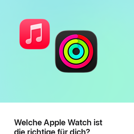
Batterie
Features
für
Welche Apple Watch ist
Herzgesundheit
die richtige für dich?