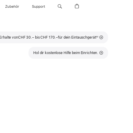
Zubehör
Support
Fußnote
Erhalte von
CHF 30.– bis CHF 170.–
für dein Eintauschgerät
◊◊
Hol dir kostenlose Hilfe beim Einrichten.