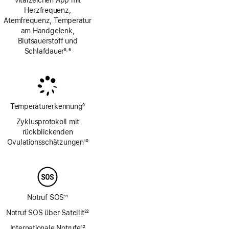
Herzfrequenz,
Atemfrequenz, Temperatur
am Handgelenk,
Blutsauerstoff und
Schlafdauer
8
6
,
Fußnote
Fußnote
Temperaturerkennung
9
Fußnote
Zyklusprotokoll mit
rückblickenden
Ovulations­schätzungen
10
Fußnote
Notruf SOS
11
Fußnote
Notruf SOS über Satellit
22
Fußnote
Internationale Notrufe
12