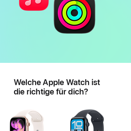
Batterie
Features
für
Welche Apple Watch ist
Herzgesundheit
die richtige für dich?