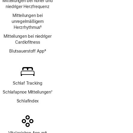
Mitteilungen bei hoher und
niedriger Herzfrequenz
Mitteilungen bei
unregelmäßigem
Herzrhythmus
5
Fußnote
Mitteilungen bei niedriger
Cardio­fitness
Blutsauerstoff App
6
Fußnote
Schlaf Tracking
Schlafapnoe Mitteilungen
7
Fußnote
Schlafindex
Vitalzeichen App mit