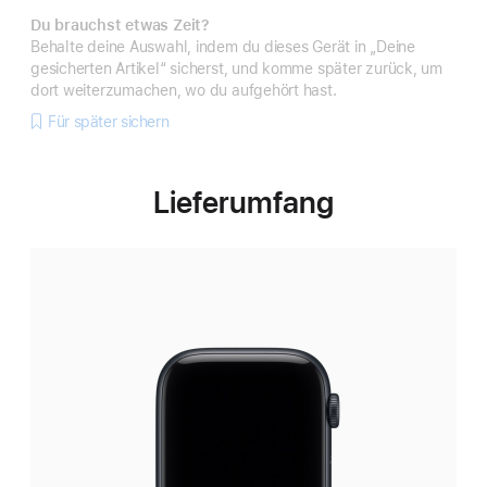
Du brauchst etwas Zeit?
Behalte deine Auswahl, indem du dieses Gerät in „Deine
gesicherten Artikel“ sicherst, und komme später zurück, um
dort weiterzumachen, wo du aufgehört hast.
Für später sichern
Lieferumfang