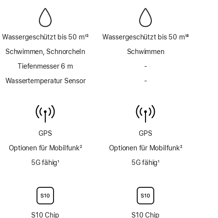
Wassergeschützt bis 50 m
13
Wassergeschützt bis 50 m
18
Fußnote
Fußnote
Schwimmen, Schnorcheln
Schwimmen
Tiefenmesser 6 m
-
Kein
Tiefenmesser
Wassertemperatur Sensor
-
Kein
bis
Wassertemperatur
6 m
Sensor
GPS
GPS
Optionen für Mobilfunk
2
Optionen für Mobilfunk
2
Fußnote
Fußnote
5G fähig
1
5G fähig
1
Fußnote
Fußnote
S10 Chip
S10 Chip