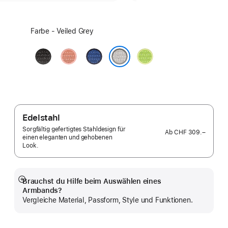
Farbe
Farbe - Veiled Grey
wählen:
Midnight
Alpenglow
Blue
Volt
Black
Pink
Ribbon
Splash
Veiled Grey
Edelstahl
Sorgfältig gefertigtes Stahldesign für
Ab
CHF 309.–
einen eleganten und gehobenen
Look.
Brauchst du Hilfe beim Auswählen eines
Mehr
Armbands?
anzeigen
Vergleiche Material, Passform, Style und Funktionen.