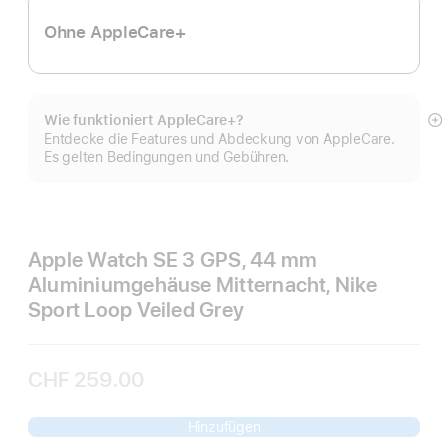
Ohne AppleCare+
Wie funktioniert AppleCare+?
M
Entdecke die Features und Abdeckung von AppleCare.
a
Es gelten Bedingungen und Gebühren.
Apple Watch SE 3 GPS, 44 mm
Aluminiumgehäuse Mitternacht, Nike
Sport Loop Veiled Grey
CHF 259.00
Hinzufügen