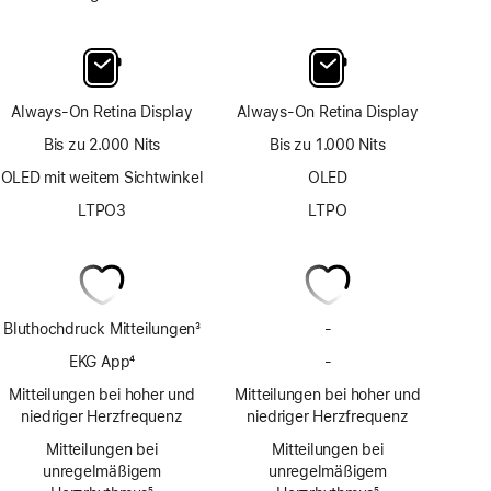
Always-On Retina Display
Always-On Retina Display
Bis zu 2.000 Nits
Bis zu 1.000 Nits
OLED mit weitem Sichtwinkel
OLED
LTPO3
LTPO
Bluthochdruck Mitteilungen
3
-
Keine
Fußnote
Bluthochdruck
EKG App
4
-
Keine
Mit­
Fußnote
EKG
Mitteilungen bei hoher und
Mitteilungen bei hoher und
teilungen
App
niedriger Herzfrequenz
niedriger Herzfrequenz
Mitteilungen bei
Mitteilungen bei
unregelmäßigem
unregelmäßigem