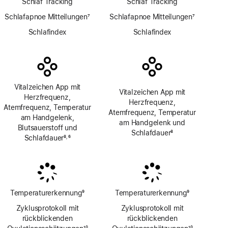
Schlaf Tracking
Schlaf Tracking
Schlafapnoe Mitteilungen
7
Schlafapnoe Mitteilungen
7
Fußnote
Fußnote
Schlafindex
Schlafindex
Vitalzeichen App mit
Vitalzeichen App mit
Herzfrequenz,
Herzfrequenz,
Atemfrequenz, Temperatur
Atemfrequenz, Temperatur
am Handgelenk,
am Handgelenk und
Blutsauerstoff und
Schlafdauer
8
Schlafdauer
8
6
,
Fußnote
Fußnote
Fußnote
Temperaturerkennung
9
Temperaturerkennung
9
Fußnote
Fußnote
Zyklusprotokoll mit
Zyklusprotokoll mit
rückblickenden
rückblickenden