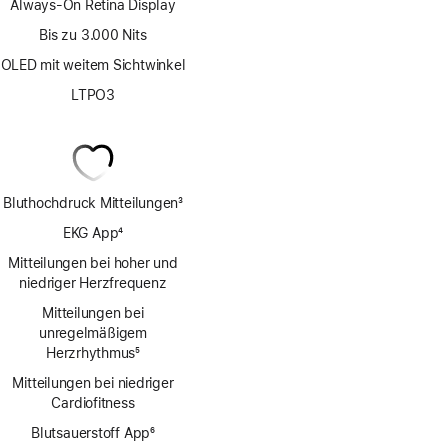
Always-On Retina Display
Bis zu 3.000 Nits
OLED mit weitem Sichtwinkel
LTPO3
Bluthochdruck Mitteilungen
3
Fußnote
EKG App
4
Fußnote
Mitteilungen bei hoher und
niedriger Herzfrequenz
Mitteilungen bei
unregelmäßigem
Herzrhythmus
5
Fußnote
Mitteilungen bei niedriger
Cardio­fitness
Blutsauerstoff App
6