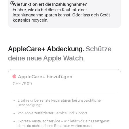
Wie funktioniert die Inzahlungnahme?
Mehr
Erfahre, wie du bei diesem Kauf mit einer
anzeigen
Inzahlungnahme sparen kannst. Oder lass dein Gerät
kostenlos recyceln.
AppleCare+ Abdeckung.
Schütze
deine neue Apple Watch.
AppleCare+ hinzufügen
CHF 79.00
2 Jahre unbegrenzte Reparaturen bei unabsichtlicher
Beschädigung
①
Fußnote
Von Apple zertifizierter Service und Support
Express-Austauschservice – wir liefern dir ein Ersatzgerät,
damit du nicht auf eine Reparatur warten musst