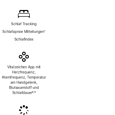
Fußnote
Schlaf Tracking
Schlafapnoe Mitteilungen
7
Fußnote
Schlafindex
Vitalzeichen App mit
Herzfrequenz,
Atemfrequenz, Temperatur
am Handgelenk,
Blutsauerstoff und
Schlafdauer
8
6
,
Fußnote
Fußnote