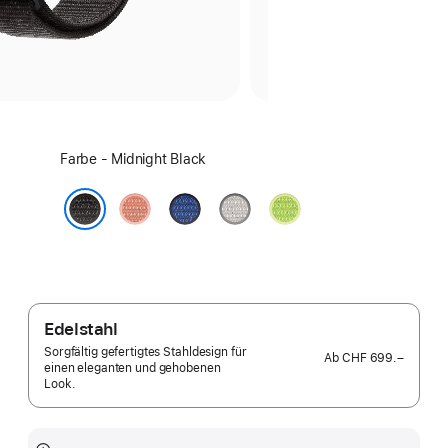
Farbe
Farbe - Midnight Black
wählen:
Alpenglow
Blue
Veiled
Volt
Pink
Ribbon
Grey
Splash
Midnight Black
Edelstahl
Sorgfältig gefertigtes Stahldesign für
Ab
CHF 699.–
einen eleganten und gehobenen
Look.