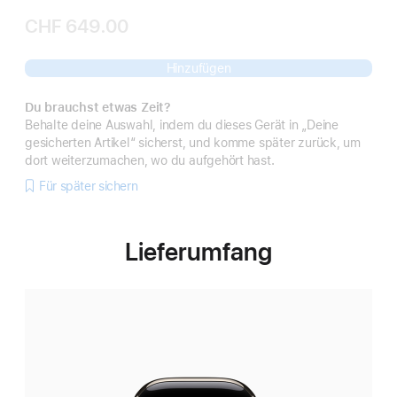
CHF 649.00
Hinzufügen
Du brauchst etwas Zeit?
Behalte deine Auswahl, indem du dieses Gerät in „Deine
gesicherten Artikel“ sicherst, und komme später zurück, um
dort weiterzumachen, wo du aufgehört hast.
Für später sichern
Lieferumfang