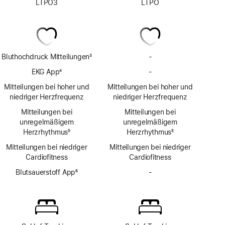
LTPO3
LTPO
Bluthochdruck Mitteilungen
3
-
Keine
Fußnote
Bluthochdruck
EKG App
4
-
Keine
Mit­
Fußnote
EKG
Mitteilungen bei hoher und
Mitteilungen bei hoher und
teilungen
App
niedriger Herzfrequenz
niedriger Herzfrequenz
Mitteilungen bei
Mitteilungen bei
unregelmäßigem
unregelmäßigem
Herzrhythmus
5
Herzrhythmus
5
Fußnote
Fußnote
Mitteilungen bei niedriger
Mitteilungen bei niedriger
Cardio­fitness
Cardio­fitness
Blutsauerstoff App
6
-
Keine
Fußnote
Blutsauerstoff
App