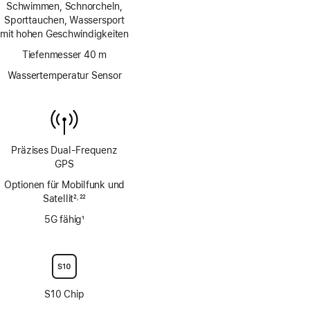
Schwimmen, Schnorcheln,
Sporttauchen, Wassersport
mit hohen Geschwindigkeiten
Tiefenmesser 40 m
Wassertemperatur Sensor
Präzises Dual‑Frequenz
GPS
Optionen für Mobilfunk und
Satellit
2
22
,
Fußnote
Fußnote
5G fähig
1
Fußnote
S10 Chip