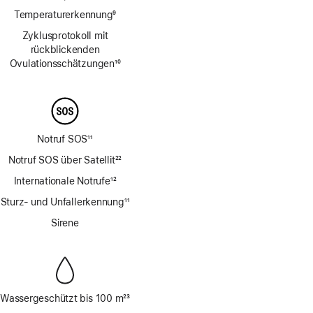
Temperaturerkennung
9
Fußnote
Zyklusprotokoll mit
rückblickenden
Ovulations­schätzungen
10
Fußnote
Notruf SOS
11
Fußnote
Notruf SOS über Satellit
22
Fußnote
Internationale Notrufe
12
Fußnote
Sturz- und Unfallerkennung
11
Fußnote
Sirene
Wassergeschützt bis 100 m
23
Fußnote