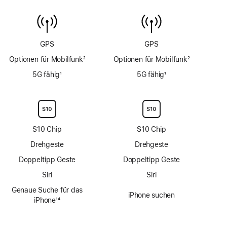
6 m
Sensor
GPS
GPS
Optionen für Mobilfunk
2
Optionen für Mobilfunk
2
Fußnote
Fußnote
5G fähig
1
5G fähig
1
Fußnote
Fußnote
S10 Chip
S10 Chip
Drehgeste
Drehgeste
Doppeltipp Geste
Doppeltipp Geste
Siri
Siri
Genaue Suche für das
iPhone suchen
iPhone
14
Fußnote