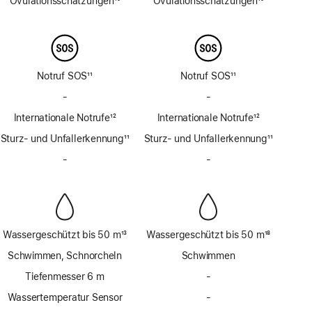
Ovulations­schätzungen
10
Ovulations­schätzungen
10
Fußnote
Fußnote
Notruf SOS
11
Notruf SOS
11
Fußnote
Fußnote
-
Kein
-
Kein
Notruf
Notruf
Internationale Notrufe
12
Internationale Notrufe
12
SOS
SOS
Fußnote
Fußnote
Sturz- und Unfallerkennung
über
11
Sturz- und Unfallerkennung
über
11
Fußnote
Satellit
Fußnote
Satellit
-
Keine
-
Keine
Sirene
Sirene
Wassergeschützt bis 50 m
13
Wassergeschützt bis 50 m
18
Fußnote
Fußnote
Schwimmen, Schnorcheln
Schwimmen
Tiefenmesser 6 m
-
Kein
Tiefenmesser
Wassertemperatur Sensor
-
Kein
bis
Wassertemperatur