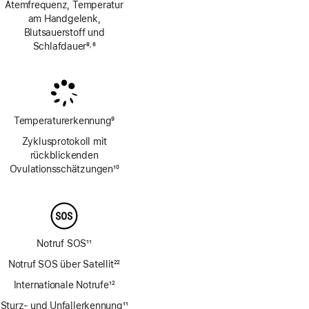
Atemfrequenz, Temperatur
am Handgelenk,
Blutsauerstoff und
Schlafdauer
8
6
,
Fußnote
Fußnote
Temperaturerkennung
9
Fußnote
Zyklusprotokoll mit
rückblickenden
Ovulations­schätzungen
10
Fußnote
Notruf SOS
11
Fußnote
Notruf SOS über Satellit
22
Fußnote
Internationale Notrufe
12
Fußnote
Sturz- und Unfallerkennung
11