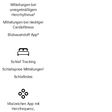
Mitteilungen bei
unregelmäßigem
Herzrhythmus
5
Fußnote
Mitteilungen bei niedriger
Cardio­fitness
Blutsauerstoff App
6
Fußnote
Schlaf Tracking
Schlafapnoe Mitteilungen
7
Fußnote
Schlafindex
Vitalzeichen App mit
Herzfrequenz,