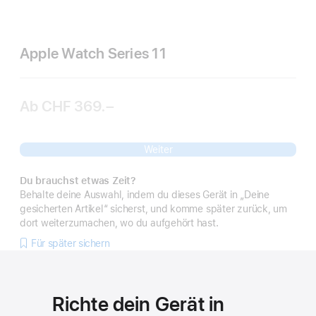
Apple Watch Series 11
Ab
CHF 369.–
Weiter
Du brauchst etwas Zeit?
Behalte deine Auswahl, indem du dieses Gerät in „Deine
gesicherten Artikel“ sicherst, und komme später zurück, um
dort weiterzumachen, wo du aufgehört hast.
Für später sichern
Richte dein Gerät in