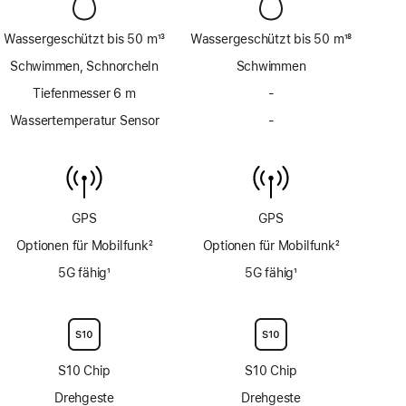
Wassergeschützt bis 50 m
13
Wassergeschützt bis 50 m
18
Fußnote
Fußnote
Schwimmen, Schnorcheln
Schwimmen
Tiefenmesser 6 m
-
Kein
Tiefenmesser
Wassertemperatur Sensor
-
Kein
bis
Wassertemperatur
6 m
Sensor
GPS
GPS
Optionen für Mobilfunk
2
Optionen für Mobilfunk
2
Fußnote
Fußnote
5G fähig
1
5G fähig
1
Fußnote
Fußnote
S10 Chip
S10 Chip
Drehgeste
Drehgeste