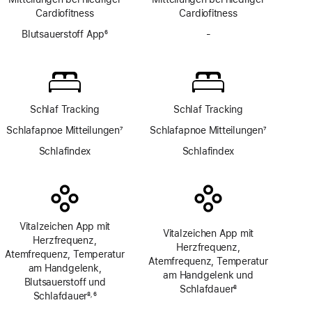
Cardio­fitness
Cardio­fitness
Blutsauerstoff App
6
-
Keine
Fußnote
Blutsauerstoff
App
Schlaf Tracking
Schlaf Tracking
Schlafapnoe Mitteilungen
7
Schlafapnoe Mitteilungen
7
Fußnote
Fußnote
Schlafindex
Schlafindex
Vitalzeichen App mit
Vitalzeichen App mit
Herzfrequenz,
Herzfrequenz,
Atemfrequenz, Temperatur
Atemfrequenz, Temperatur
am Handgelenk,
am Handgelenk und
Blutsauerstoff und
Schlafdauer
8
Schlafdauer
8
6
,
Fußnote
Fußnote
Fußnote