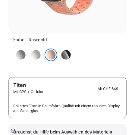
Farbe - Roségold
Space Grau
Silber
Diamantschwarz
Roségold
Titan
Ab
CHF 649.–
Mit GPS + Cellular
Poliertes Titan in Raumfahrt-Qualität mit einem robusten Display
aus Saphirglas.
Brauchst du Hilfe beim Auswählen des Materials
Mehr