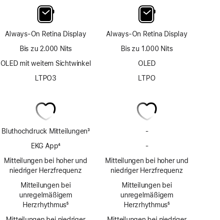
Always-On Retina Display
Always-On Retina Display
Bis zu 2.000 Nits
Bis zu 1.000 Nits
OLED mit weitem Sichtwinkel
OLED
LTPO3
LTPO
Bluthochdruck Mitteilungen
3
-
Keine
Fußnote
Bluthochdruck
EKG App
4
-
Keine
Mit­
Fußnote
EKG
Mitteilungen bei hoher und
Mitteilungen bei hoher und
teilungen
App
niedriger Herzfrequenz
niedriger Herzfrequenz
Mitteilungen bei
Mitteilungen bei
unregelmäßigem
unregelmäßigem
Herzrhythmus
5
Herzrhythmus
5
Fußnote
Fußnote
Mitteilungen bei niedriger
Mitteilungen bei niedriger