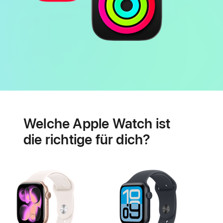
Batterie
Features
für
Welche Apple Watch ist
Herzgesundheit
die richtige für dich?