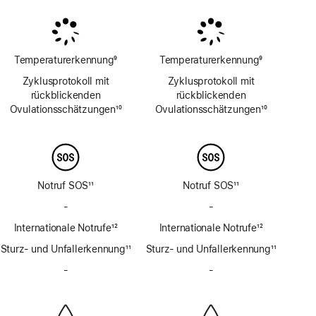
Temperaturerkennung
9
Temperaturerkennung
9
Fußnote
Fußnote
Zyklusprotokoll mit
Zyklusprotokoll mit
rückblickenden
rückblickenden
Ovulations­schätzungen
10
Ovulations­schätzungen
10
Fußnote
Fußnote
Notruf SOS
11
Notruf SOS
11
Fußnote
Fußnote
-
Kein
-
Kein
Notruf
Notruf
Internationale Notrufe
12
Internationale Notrufe
12
SOS
SOS
Fußnote
Fußnote
Sturz- und Unfallerkennung
über
11
Sturz- und Unfallerkennung
über
11
Fußnote
Satellit
Fußnote
Satellit
-
Keine
-
Keine
Sirene
Sirene