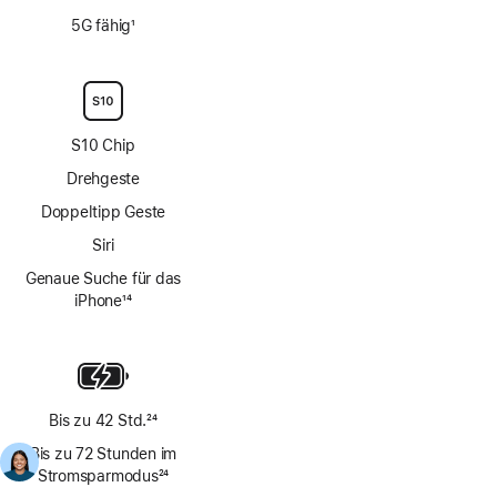
Fußnote
Fußnote
5G fähig
1
Fußnote
S10 Chip
Drehgeste
Doppeltipp Geste
Siri
Genaue Suche für das
iPhone
14
Fußnote
Bis zu 42 Std.
24
Fußnote
Bis zu 72 Stunden im
Stromsparmodus
24