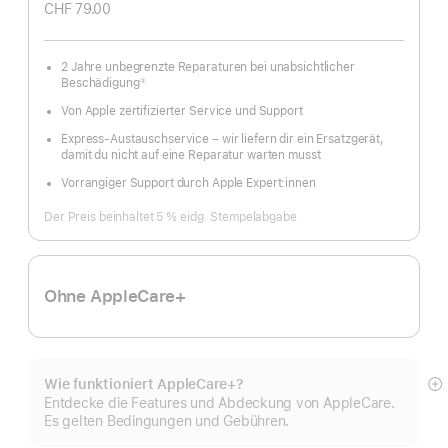
CHF 79.00
2 Jahre unbegrenzte Reparaturen bei unabsichtlicher
Beschädigung
①
Fußnote
Von Apple zertifizierter Service und Support
Express-Austauschservice – wir liefern dir ein Ersatzgerät,
damit du nicht auf eine Reparatur warten musst
Vorrangiger Support durch Apple Expert:innen
Der Preis beinhaltet 5 % eidg. Stempelabgabe
Ohne AppleCare+
Wie funktioniert AppleCare+?
M
Entdecke die Features und Abdeckung von AppleCare.
a
Es gelten Bedingungen und Gebühren.