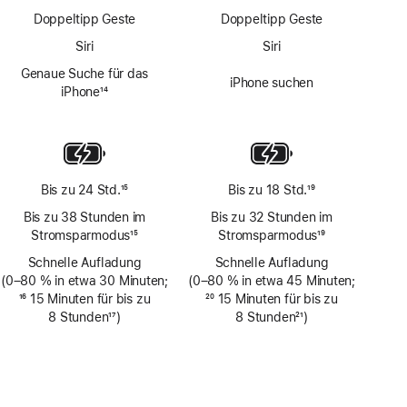
Doppeltipp Geste
Doppeltipp Geste
Siri
Siri
Genaue Suche für das
iPhone suchen
iPhone
14
Fußnote
Bis zu 24 Std.
15
Bis zu 18 Std.
19
Fußnote
Fußnote
Bis zu 38 Stunden im
Bis zu 32 Stunden im
Stromsparmodus
15
Stromsparmodus
19
Fußnote
Fußnote
Schnelle Aufladung
Schnelle Aufladung
(0–80 % in etwa 30 Minuten;
(0–80 % in etwa 45 Minuten;
Fußnote
16
15 Minuten für bis zu
Fußnote
20
15 Minuten für bis zu
8 Stunden
17
)
8 Stunden
21
)
Fußnote
Fußnote