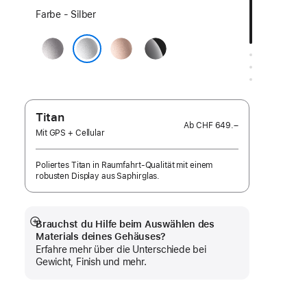
Wähle
Farbe - Silber
eine
Space Grau
Roségold
Diamantschwarz
Farbe:
Silber
Titan
Ab
CHF 649.–
Mit GPS + Cellular
Poliertes Titan in Raumfahrt-Qualität mit einem
robusten Display aus Saphirglas.
Brauchst du Hilfe beim Auswählen des
Mehr
Materials deines Gehäuses?
anzeigen
Erfahre mehr über die Unterschiede bei
Gewicht, Finish und mehr.