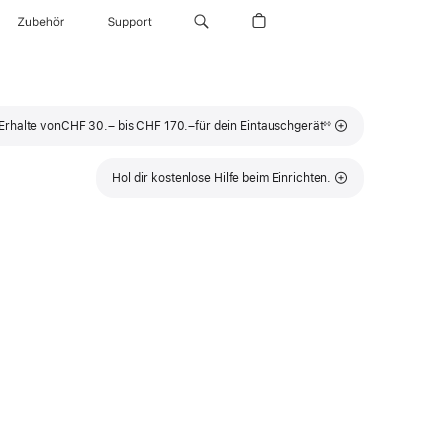
Zubehör
Support
Fußnote
Erhalte von
CHF 30.– bis CHF 170.–
für dein Eintauschgerät
◊◊
Hol dir kostenlose Hilfe beim Einrichten.