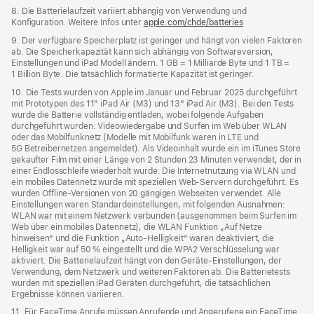
8. Die Batterielaufzeit variiert abhängig von Verwendung und
Konfiguration. Weitere Infos unter
apple.com/chde/batteries
9. Der verfügbare Speicherplatz ist geringer und hängt von vielen Faktoren
ab. Die Speicherkapazität kann sich abhängig von Softwareversion,
Einstellungen und iPad Modell ändern. 1 GB = 1 Milliarde Byte und 1 TB =
1 Billion Byte. Die tatsächlich formatierte Kapazität ist geringer.
10. Die Tests wurden von Apple im Januar und Februar 2025 durchgeführt
mit Prototypen des 11" iPad Air (M3) und 13" iPad Air (M3). Bei den Tests
wurde die Batterie vollständig entladen, wobei folgende Aufgaben
durchgeführt wurden: Videowiedergabe und Surfen im Web über WLAN
oder das Mobilfunknetz (Modelle mit Mobilfunk waren in LTE und
5G Betreibernetzen angemeldet). Als Videoinhalt wurde ein im iTunes Store
gekaufter Film mit einer Länge von 2 Stunden 23 Minuten verwendet, der in
einer Endlosschleife wiederholt wurde. Die Internetnutzung via WLAN und
ein mobiles Datennetz wurde mit speziellen Web-Servern durchgeführt. Es
wurden Offline-Versionen von 20 gängigen Webseiten verwendet. Alle
Einstellungen waren Standard­einstellungen, mit folgenden Ausnahmen:
WLAN war mit einem Netzwerk verbunden (ausgenommen beim Surfen im
Web über ein mobiles Datennetz), die WLAN Funktion „Auf Netze
hinweisen“ und die Funktion „Auto-Helligkeit“ waren deaktiviert, die
Helligkeit war auf 50 % eingestellt und die WPA2 Verschlüsselung war
aktiviert. Die Batterielaufzeit hängt von den Geräte-Einstellungen, der
Verwendung, dem Netzwerk und weiteren Faktoren ab. Die Batterietests
wurden mit speziellen iPad Geräten durchgeführt, die tatsächlichen
Ergebnisse können variieren.
11. Für FaceTime Anrufe müssen Anrufende und Angerufene ein FaceTime