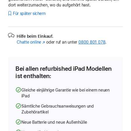
dort weiterzumachen, wo du aufgehört hast.
Für später sichern
Hilfe beim Einkauf.
Chatte online
(Öffnet
oder ruf an unter
0800 801 078
.
ein
neues
Fenster)
Bei allen refurbished iPad Modellen
ist enthalten:
Gleiche einjährige Garantie wie bei einem neuen
iPad
Sämtliche Gebrauchsanweisungen und
Zubehörartikel
Neue Batterie und neue Außenhülle