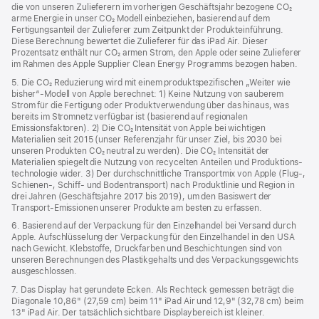
die von unseren Zulieferern im vorherigen Geschäftsjahr bezogene CO₂
arme Energie in unser CO₂ Modell einbeziehen, basierend auf dem
Fertigungsanteil der Zulieferer zum Zeitpunkt der Produkt­einführung.
Diese Berechnung bewertet die Zulieferer für das iPad Air. Dieser
Prozentsatz enthält nur CO₂ armen Strom, den Apple oder seine Zulieferer
im Rahmen des Apple Supplier Clean Energy Programms bezogen haben.
5. Die CO₂ Reduzierung wird mit einem produktspezifischen „Weiter wie
bisher“-Modell von Apple berechnet: 1) Keine Nutzung von sauberem
Strom für die Fertigung oder Produktverwendung über das hinaus, was
bereits im Stromnetz verfügbar ist (basierend auf regionalen
Emissionsfaktoren). 2) Die CO₂ Intensität von Apple bei wichtigen
Materialien seit 2015 (unser Referenzjahr für unser Ziel, bis 2030 bei
unseren Produkten CO₂ neutral zu werden). Die CO₂ Intensität der
Materialien spiegelt die Nutzung von recycelten Anteilen und Produktions­
technologie wider. 3) Der durchschnittliche Transportmix von Apple (Flug‑,
Schienen‑, Schiff‑ und Bodentransport) nach Produktlinie und Region in
drei Jahren (Geschäftsjahre 2017 bis 2019), um den Basiswert der
Transport-Emissionen unserer Produkte am besten zu erfassen.
6. Basierend auf der Verpackung für den Einzelhandel bei Versand durch
Apple. Aufschlüsselung der Verpackung für den Einzelhandel in den USA
nach Gewicht. Klebstoffe, Druckfarben und Beschichtungen sind von
unseren Berechnungen des Plastikgehalts und des Verpackungs­gewichts
ausgeschlossen.
7. Das Display hat gerundete Ecken. Als Rechteck gemessen beträgt die
Diagonale 10,86" (27,59 cm) beim 11" iPad Air und 12,9" (32,78 cm) beim
13" iPad Air. Der tatsächlich sichtbare Displaybereich ist kleiner.