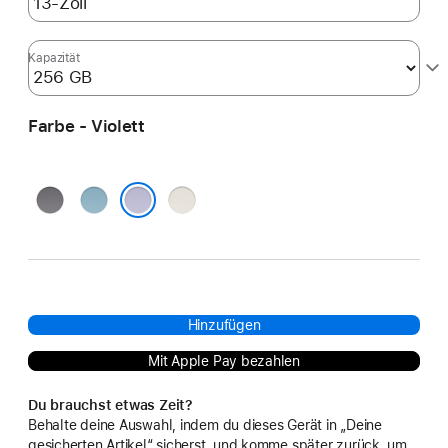
Kapazität
Farbe - Violett
Space Grau
Blau
Polarstern
Violett
Hinzufügen
Mit Apple Pay bezahlen
Du brauchst etwas Zeit?
Behalte deine Auswahl, indem du dieses Gerät in „Deine
gesicherten Artikel“ sicherst, und komme später zurück, um