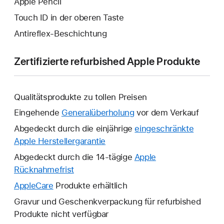
Apple Pencil
Touch ID in der oberen Taste
Antireflex-Beschichtung
Zertifizierte refurbished Apple Produkte
Qualitätsprodukte zu tollen Preisen
Eingehende
Generalüberholung
vor dem Verkauf
Abgedeckt durch die einjährige
eingeschränkte
Apple Herstellergarantie
Ein
neues
Abgedeckt durch die 14-tägige
Apple
Fenster
Rücknahmefrist
Ein
wird
neues
AppleCare
Ein
Produkte erhältlich
geöffnet.
Fenster
neues
Gravur und Geschenkverpackung für refurbished
wird
Fenster
Produkte nicht verfügbar
geöffnet.
wird