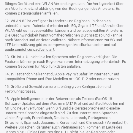
fähiges Gerät und eine WLAN Verbindung nutzen. Die Verfügbarkeit über
ein Mobilfunknetz ist abhängig von den Bedingungen des Anbieters. Es
können Datengebühren anfallen.
12. WLAN 6E ist verfügbar in Ländern und Regionen, in denen es
unterstützt wird. Datentarif erforderlich. 5G, Gigabit LTE und Anrufe über
WLAN gibt es in ausgewählten Ländern und bei ausgewählten Anbietern.
Die Geschwindigkeit hängt vom theoretischen Durchsatz ab und kann je
nach Standort und Anbieter variieren. Nähere Informationen zur 5G und
LTE Unterstützung gibt es beim jeweiligen Mobilfunkanbieter und auf
apple.com/chde/ipad/cellular/
.
13. Siri ist u. U. nicht in allen Sprachen oder Regionen verfügbar. Die
Features können je nach Region variieren. Internetzugang erforderlich. Es
können Gebühren für Mobilfunkdaten anfallen.
14. In Festlandchina kannst du Apple Pay mit Safari im Internet nur auf
kompatiblen iPhone und iPad Modellen mit iOS 11.2 oder neuer nutzen.
15. Größe und Gewicht variieren abhängig von Konfiguration und
Fertigungsprozess.
16. Apple Intelligence ist in der Betaversion als Teil des iPadOS 18
Software-Updates auf dem iPad mini (A17 Pro) und auf iPad Modellen mit
M1 und neuer verfügbar, wenn Siri und die Gerätesprache auf dieselbe
unterstützte Sprache eingestellt sind. Zu den unterstützten Sprachen
zählen Englisch, Französisch, Deutsch, Italienisch, Portugiesisch
(Brasilien), Spanisch, Japanisch, Koreanisch und Chinesisch (Vereinfacht).
Weitere Sprachen, darunter auch Vietnamesisch, kommen im Laufe des
Jahres hinzu. Einige Features sind u. U. nicht in allen Regionen oder