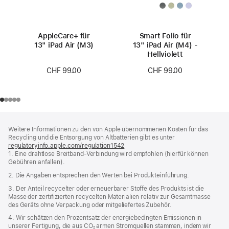
AppleCare+ für
Smart Folio für
13" iPad Air (M3)
13" iPad Air (M4) -
Hellviolett
CHF 99.00
CHF 99.00
Footer
Fußnoten
Weitere Informationen zu den von Apple übernommenen Kosten für das
Recycling und die Entsorgung von Altbatterien gibt es unter
regulatoryinfo.apple.com/regulation1542
(öffnet
1. Eine drahtlose Breitband-Verbindung wird empfohlen (hierfür können
ein
Gebühren anfallen).
neues
Fenster)
2. Die Angaben entsprechen den Werten bei Produkteinführung.
3. Der Anteil recycelter oder erneuerbarer Stoffe des Produkts ist die
Masse der zertifizierten recycelten Materialien relativ zur Gesamtmasse
des Geräts ohne Verpackung oder mitgeliefertes Zubehör.
4. Wir schätzen den Prozentsatz der energiebedingten Emissionen in
unserer Fertigung, die aus CO₂ armen Stromquellen stammen, indem wir