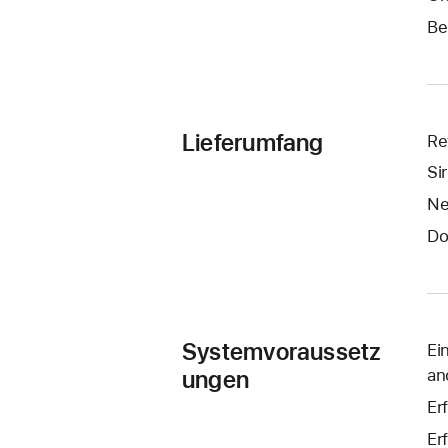
Be
Lieferumfang
Re
Si
Ne
Do
Systemvoraussetz
Ei
ungen
an
Er
Er