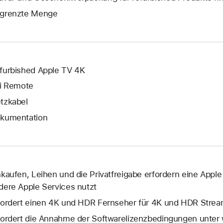
wird
Fenster
grenzte Menge
geöffne
wird
geöffnet.
furbished Apple TV 4K
ri Remote
tzkabel
kumentation
nkaufen, Leihen und die Privatfreigabe erfordern eine Apple
dere Apple Services nutzt
fordert einen 4K und HDR Fernseher für 4K und HDR Strea
fordert die Annahme der Softwarelizenzbedingungen unter