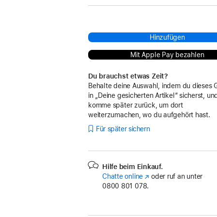
Hinzufügen
Mit Apple Pay bezahlen
Du brauchst etwas Zeit?
Behalte deine Auswahl, indem du dieses 
in „Deine gesicherten Artikel“ sicherst, un
komme später zurück, um dort
weiterzumachen, wo du aufgehört hast.
Für später sichern
Hilfe beim Einkauf.
Chatte online
(Öffnet
oder ruf an unter
0800 801 078.
ein
neues
Fenster)