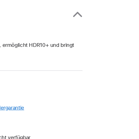
, ermöglicht HDR10+ und bringt
ergarantie
Ein
neues
Fenster
wird
cht verfügbar
geöffnet.