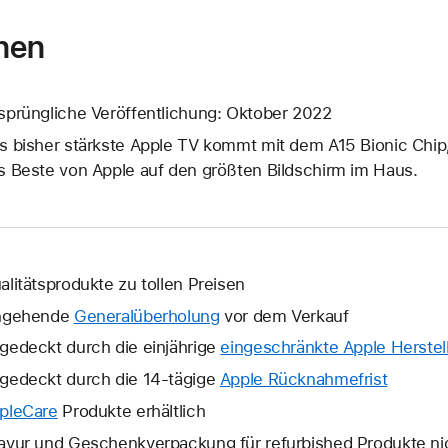
nen
sprüngliche Veröffentlichung: Oktober 2022
s bisher stärkste Apple TV kommt mit dem A15 Bionic Chip
s Beste von Apple auf den größten Bildschirm im Haus.
alitätsprodukte zu tollen Preisen
ngehende
Generalüberholung
vor dem Verkauf
gedeckt durch die einjährige
eingeschränkte Apple Herstell
gedeckt durch die 14-tägige
Apple Rücknahmefrist
Ein
neues
pleCare
Ein
Produkte erhältlich
Fenster
neues
avur und Geschenkverpackung für refurbished Produkte ni