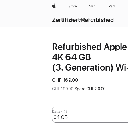
Apple
Store
Mac
iPad
Zertifiziert Refurbished
Alles durchsuchen
Refurbished Apple
4K 64 GB
(3. Generation) Wi
Jetzt
CHF 169.00
Vorher:
CHF 199.00
Spare CHF 30.00
Kapazität