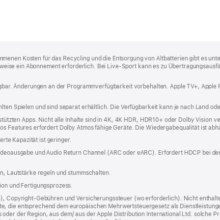
menen Kosten für das Recycling und die Entsorgung von Altbatterien gibt es unt
cherweise ein Abonnement erforderlich. Bei Live‑Sport kann es zu Übertragungsau
rfügbar. Änderungen an der Programmverfügbarkeit vorbehalten. Apple TV+, Apple
lten Spielen und sind separat erhältlich. Die Verfügbarkeit kann je nach Land ode
rstützten Apps. Nicht alle Inhalte sind in 4K, 4K HDR, HDR10+ oder Dolby Vision v
mos Features erfordert Dolby Atmos fähige Geräte. Die Wiedergabequalität ist ab
erte Kapazität ist geringer.
 Videoausgabe und Audio Return Channel (ARC oder eARC). Erfordert HDCP bei de
rn, Lautstärke regeln und stummschalten.
tion und Fertigungsprozess.
%), Copyright-Gebühren und Versicherungssteuer (wo erforderlich). Nicht enthalte
, die entsprechend dem europäischen Mehrwertsteuergesetz als Dienstleistungen k
er der Region, aus dem/ aus der Apple Distribution International Ltd. solche Prod