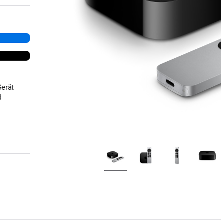
Gerät
d