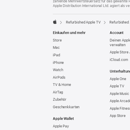
zahlende Mehrwertsteuersatz für das gewählte P
Apple Distribution International Ltd. agiert als
Refurbished Apple TV
Refurbished 
Apple
Einkaufen und mehr
Account
Store
Deinen Appl
verwalten
Mac
Apple Store
iPad
iCloud.com
iPhone
Watch
Unterhaltun
AirPods
Apple One
TV & Home
Apple TV
AirTag
Apple Music
Zubehör
Apple Arcad
Geschenkkarten
Apple Fitnes
App Store
Apple Wallet
Apple Pay