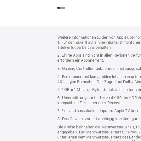
Footer
Fußnoten
Weitere Informationen zu den von Apple übernom
1. Für den Zugriff auf einige Inhalte ist mögli
Titelverfügbarkeit vorbehalten.
2. Einige Apps sind nicht in allen Regionen ve
erfordern ein Abonnement.
3. Gaming Controller funktionieren mit ausgewäh
4. Funktioniert mit kompatiblen Inhalten in unte
4K fähigen Fernseher. Der Zugriff auf Dolby At
5. 1 GB = 1 Milliarde Byte, die tatsächlich formati
6. Unterstützung nur für bis zu 4K 60 fps HDR
kompatiblen Fernseher oder Receiver.
7. Ein‑ und ausschalten, Input zu Apple TV ände
8. Das Gewicht variiert abhängig von Konfigura
Die Preise beinhalten die Mehrwertsteuer (8,1 
angegeben. Der Mehrwertsteuersatz für Produkte
unterliegen dem Mehrwertsteuersatz des Landes od