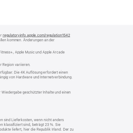
er
regulatoryinfo.apple.com/regulation1542
(öffnet
sfällen kommen. Änderungen an der
ein
neues
Fenster)
 Fitness+, Apple Music und Apple Arcade
r Region variieren.
erfügbar. Die 4K Auflösung erfordert einen
hängig von Hardware und Internetverbindung.
r Wiedergabe geschützter Inhalte und einen
n sind Lieferkosten, wenn nicht anders
lassifiziert sind, beträgt 23 %. Sie
ukte liefert, hier die Republik Irland. Der zu