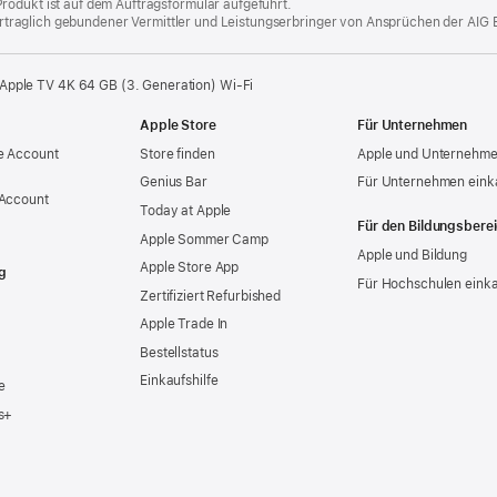
rodukt ist auf dem Auftragsformular aufgeführt.
 vertraglich gebundener Vermittler und Leistungserbringer von Ansprüchen der AIG 
Apple TV 4K 64 GB (3. Generation) Wi-Fi
Apple Store
Für Unternehmen
e Account
Store finden
Apple und Unternehm
Genius Bar
Für Unternehmen eink
 Account
Today at Apple
Für den Bildungsbere
Apple Sommer Camp
Apple und Bildung
Apple Store App
g
Für Hochschulen eink
Zertifiziert Refurbished
Apple Trade In
Bestellstatus
Einkaufshilfe
e
s+