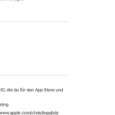
t.
 ID, die du für den App Store und
ming
 www.apple.com/chde/legal/sla