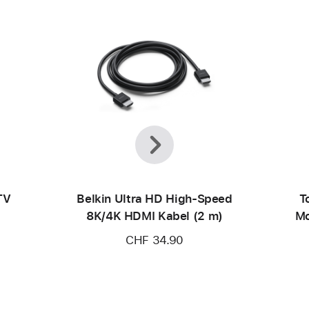
Zurück
Weiter
TV
Belkin Ultra HD High-Speed
T
8K/4K HDMI Kabel (2 m)
Mo
Wa
CHF 34.90