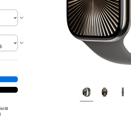
Gerät
d