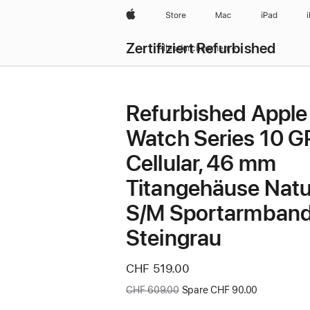
Apple
Store
Mac
iPad
Zertifiziert Refurbished
Alles durchsuchen
Refurbished Apple
Watch Series 10 G
Cellular, 46 mm
Titangehäuse Natu
S/M Sportarmban
Steingrau
Jetzt
CHF 519.00
Vorher:
CHF 609.00
Spare CHF 90.00