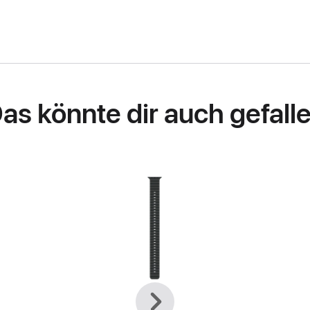
as könnte dir auch gefall
Zurück
Weiter