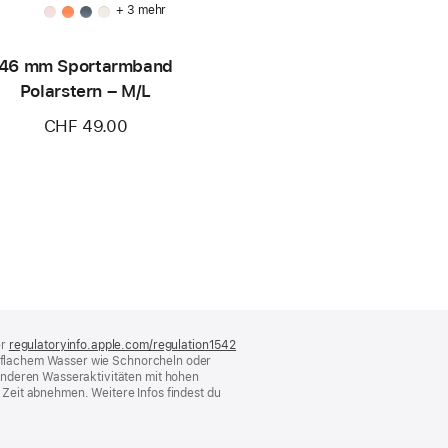
+ 3 mehr
46 mm Sportarmband
Polarstern – M/L
CHF 49.00
er
regulatoryinfo.apple.com/regulation1542
(öffnet
in flachem Wasser wie Schnorcheln oder
ein
anderen Wasseraktivitäten mit hohen
neues
Zeit abnehmen. Weitere Infos findest du
Fenster)