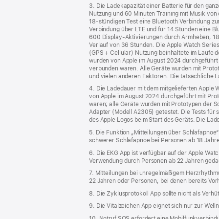
3. Die Ladekapazität einer Batterie für den ga
Nutzung und 60 Minuten Training mit Musik von 
18‑stündigen Test eine Bluetooth Verbindung zu
Verbindung über LTE und für 14 Stunden eine Bl
600 Display-Aktivierungen durch Armheben, 180
Verlauf von 36 Stunden. Die Apple Watch Serie
(GPS + Cellular) Nutzung beinhaltete im Laufe 
wurden von Apple im August 2024 durchgeführt m
verbunden waren. Alle Geräte wurden mit Prototy
und vielen anderen Faktoren. Die tatsächliche L
4. Die Ladedauer mit dem mitgelieferten Apple
von Apple im August 2024 durchgeführt mit Prot
waren; alle Geräte wurden mit Prototypen der
Adapter (Modell A2305) getestet. Die Tests fü
des Apple Logos beim Start des Geräts. Die Lad
5. Die Funktion „Mitteilungen über Schlafapnoe“ 
schwerer Schlafapnoe bei Personen ab 18 Jahre
6. Die EKG App ist verfügbar auf der Apple Wat
Verwendung durch Personen ab 22 Jahren geda
7. Mitteilungen bei unregelmäßigem Herzrhythm
22 Jahren oder Personen, bei denen bereits Vorh
8. Die Zyklusprotokoll App sollte nicht als Ve
9. Die Vitalzeichen App eignet sich nur zur Wel
10. Notruf SOS erfordert eine Mobilfunkverbind