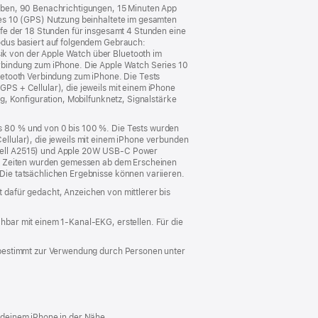
eben, 90 Benachrich­tigungen, 15 Minuten App
ies 10 (GPS) Nutzung beinhaltete im gesamten
fe der 18 Stunden für insgesamt 4 Stunden eine
odus basiert auf folgendem Gebrauch:
k von der Apple Watch über Bluetooth im
rbindung zum iPhone. Die Apple Watch Series 10
uetooth Verbindung zum iPhone. Die Tests
PS + Cellular), die jeweils mit einem iPhone
g, Konfiguration, Mobilfunknetz, Signalstärke
s 80 % und von 0 bis 100 %. Die Tests wurden
llular), die jeweils mit einem iPhone verbunden
odell A2515) und Apple 20W USB‑C Power
ie Zeiten wurden gemessen ab dem Erscheinen
Die tatsächlichen Ergebnisse können variieren.
t dafür gedacht, Anzeichen von mittlerer bis
bar mit einem 1‑Kanal‑EKG, erstellen. Für die
 bestimmt zur Verwendung durch Personen unter
 deinem iPhone in der Nähe.