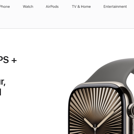
iPhone
Watch
AirPods
TV & Home
Entertainment
PS +
r,
d