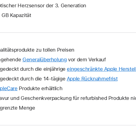
tischer Herzsensor der 3. Generation
 GB Kapazität
alitätsprodukte zu tollen Preisen
ngehende
Generalüberholung
vor dem Verkauf
gedeckt durch die einjährige
eingeschränkte Apple Herstell
gedeckt durch die 14-tägige
Apple Rücknahmefrist
Ein
neues
pleCare
Ein
Produkte erhältlich
Fenster
neues
avur und Geschenkverpackung für refurbished Produkte ni
wird
Fenster
grenzte Menge
geöffne
wird
geöffnet.