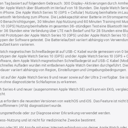
nzen Tag basiert auf folgendem Gebrauch: 300 Display-Aktivierungen durch Armh
der Apple Watch über Bluetooth im Verlauf von 18 Stunden. Die Apple Watch Ser
m iPhone. Die Apple Watch Series 10 (GPS + Cellular) Nutzung beinhaltete im Lau
uetooth Verbindung zum iPhone. Die Ladekapazität einer Batterie im Stromspar­m
 Benachrich­tigungen, 30 Minuten App Nutzung und 60 Minuten Training mit Musi
s 10 (GPS) Nutzung beinhaltete im gesamten 36‑stündigen Test eine Bluetooth Ve
der 36 Stunden eine Verbindung über LTE nach Bedarf und für 28 Stunden eine Bl
it Prototypen der Apple Watch Series 10 (GPS) und der Apple Watch Series 10 (G
pen der Software getestet. Die Batterie­laufzeit variiert abhängig von Verwendun
aufzeit kann variieren.
 Watch magnetischen Schnellladegerät auf USB-C Kabel wurde gemessen von 0 bi
otypen der Apple Watch Series 10 (GPS) und der Apple Watch Series 10 (GPS + Ce
 Software, dem Apple Watch magnetischen Schnellladegerät auf USB‑C Kabel (M
r schnelles Aufladen wurden mit entladenen Apple Watch Geräten durchgeführt. D
edauer variiert abhängig von Region, Einstellungen und Umgebungsbedingungen. 
ist auf der Apple Watch Series 9 und neuer sowie auf der Ultra 2 verfügbar. Sie is
n ohne diagnostizierte Schlafapnoe zu erkennen.
ch Series 4 und neuer (ausgenommen Apple Watch SE) und kann ein EKG, vergleich
cht.
us erfordern die neuesten Versionen von watchOS und iOS. Das Feature ist nicht
offlimmern (AFib) diagnostiziert wurde.
rhütungsmethode oder zur Diagnose einer Erkrankung verwendet werden.
lness-Nutzung und ist nicht für medizinische Zwecke bestimmt.
ung oder WLAN Anrufe mit einer Internetverbindung von deiner Apple Watch oder