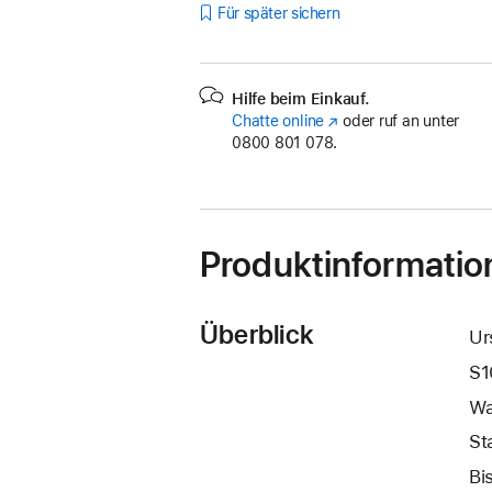
Für später sichern
Hilfe beim Einkauf.
Chatte online
(Öffnet
oder ruf an unter
0800 801 078.
ein
neues
Fenster)
Produktinformatio
Überblick
Ur
S1
Wa
St
Bi