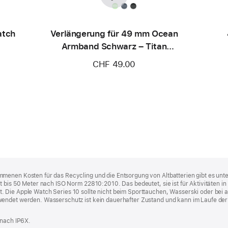
atch
Verlängerung für 49 mm Ocean
Armband Schwarz – Titan
Schwarz
CHF 49.00
menen Kosten für das Recycling und die Entsorgung von Altbatterien gibt es unt
t bis 50 Meter nach ISO Norm 22810:2010. Das bedeutet, sie ist für Aktivitäten 
 Die Apple Watch Series 10 sollte nicht beim Sporttauchen, Wasserski oder bei 
endet werden. Wasserschutz ist kein dauerhafter Zustand und kann im Laufe der 
 nach IP6X.