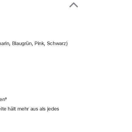
arin, Blaugrün, Pink, Schwarz)
en⁸
te hält mehr aus als jedes