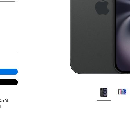
Gerät
d