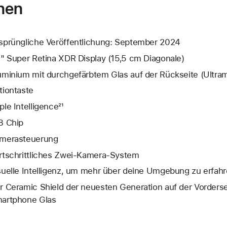
nen
sprüngliche Veröffentlichung: September 2024
1" Super Retina XDR Display (15,5 cm Diagonale)
uminium mit durchgefärbtem Glas auf der Rückseite (Ultram
tion­taste
ple Intelligence²¹
8 Chip
mera­steuerung
rtschrittliches Zwei‑Kamera‑System
suelle Intelligenz, um mehr über deine Umgebung zu erfahr
r Ceramic Shield der neuesten Generation auf der Vordersei
artphone Glas