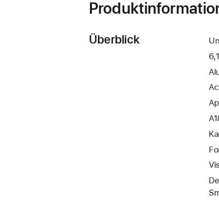
Produktinformatio
Überblick
Ur
6,
Al
Ac
Ap
A1
Ka
Fo
Vi
De
Sm