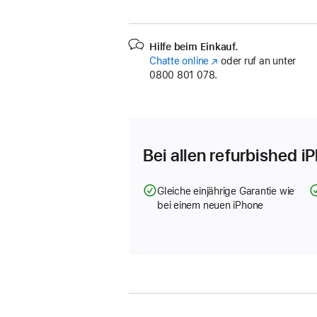
Hilfe beim Einkauf.
Chatte online
(Öffnet
oder ruf an unter
0800 801 078.
ein
neues
Fenster)
Bei allen refurbished i
Gleiche einjährige Garantie wie
bei einem neuen iPhone