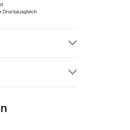
nd
e Druckausgleich
en