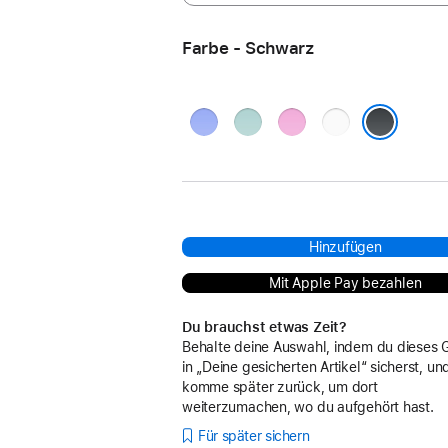
Farbe - Schwarz
Ultramarin
Blaugrün
Pink
Weiß
Schwarz
Hinzufügen
Mit Apple Pay bezahlen
Du brauchst etwas Zeit?
Behalte deine Auswahl, indem du dieses 
in „Deine gesicherten Artikel“ sicherst, un
komme später zurück, um dort
weiterzumachen, wo du aufgehört hast.
Für später sichern