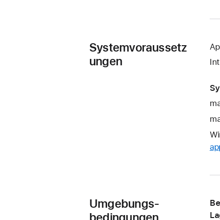
Systemvoraussetz
Ap
ungen
In
Sy
ma
ma
Wi
ap
Umgebungs-
Be
bedingungen
La