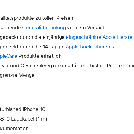
alitätsprodukte zu tollen Preisen
ngehende
Generalüberholung
vor dem Verkauf
gedeckt durch die einjährige
eingeschränkte Apple Herstell
gedeckt durch die 14-tägige
Apple Rücknahmefrist
Ein
neues
pleCare
Ein
Produkte erhältlich
Fenster
neues
avur und Geschenkverpackung für refurbished Produkte ni
wird
Fenster
grenzte Menge
geöffne
wird
geöffnet.
furbished iPhone 16
B‑C Ladekabel (1 m)
kumentation