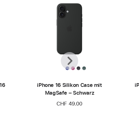
Zurück
Weiter
16
iPhone 16 Silikon Case mit
i
MagSafe – Schwarz
CHF 49.00