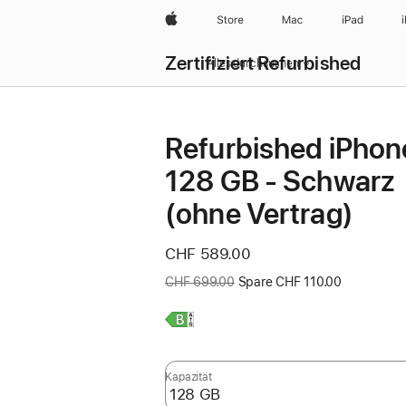
Apple
Store
Mac
iPad
Zertifiziert Refurbished
Alles durchsuchen
Refurbished iPhon
128 GB - Schwarz
(ohne Vertrag)
Jetzt
CHF 589.00
Vorher:
CHF 699.00
Spare CHF 110.00
Weitere
Infos,
Kapazität