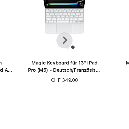
Zurück
Weiter
h
Magic Keyboard für 13" iPad
M
d Air
Pro (M5) - Deutsch/Französisch
(Schweiz) - Weiß
Deut
CHF 349.00