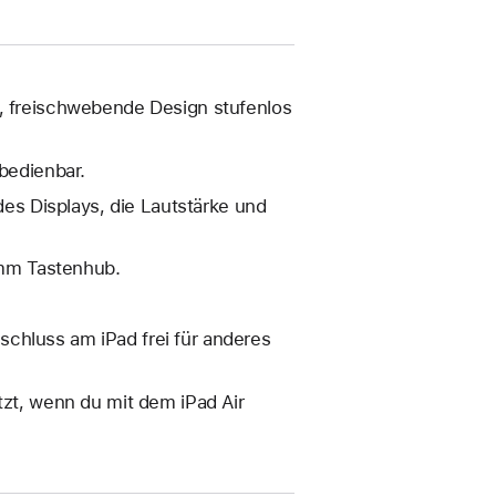
e, frei­schwebende Design stufenlos
 bedienbar.
des Displays, die Laut­stärke und
mm Tastenhub.
chluss am iPad frei für anderes
tzt, wenn du mit dem iPad Air