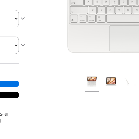
Gerät
d