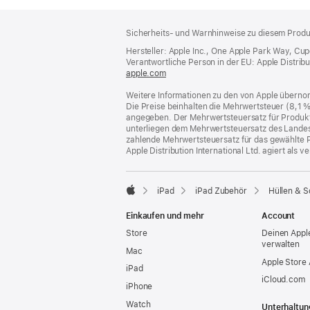
Footer
Fußnoten
Sicherheits- und Warnhinweise zu diesem Produk
Hersteller: Apple Inc., One Apple Park Way, Cu
Verantwortliche Person in der EU: Apple Distributio
apple.com
(öffnet
ein
Weitere Informationen zu den von Apple übernom
neues
Die Preise beinhalten die Mehrwertsteuer (8,1 
Fenster)
angegeben. Der Mehrwertsteuersatz für Produkte
unterliegen dem Mehrwertsteuersatz des Landes od
zahlende Mehrwertsteuersatz für das gewählte P
Apple Distribution International Ltd. agiert als
iPad
iPad Zubehör
Hüllen & S
Apple
Einkaufen und mehr
Account
Store
Deinen Appl
verwalten
Mac
Apple Store
iPad
iCloud.com
iPhone
Watch
Unterhaltun