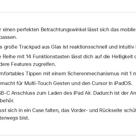
r einen perfekten Betrachtungs­winkel lässt sich das mobil
passen.
s große Trackpad aus Glas ist reaktions­schnell und intuitiv
e Reihe mit 14 Funktions­tasten lässt dich auf die Helligkeit 
dere Features zugreifen.
mfortables Tippen mit einem Scheren­mechanismus mit 1 
macht für Multi-Touch Gesten und den Cursor in iPadOS.
B‑C Anschluss zum Laden des iPad Air. Dadurch ist der Ans
behör.
sst sich in ein Case falten, das Vorder‑ und Rückseite schü
terwegs bist.