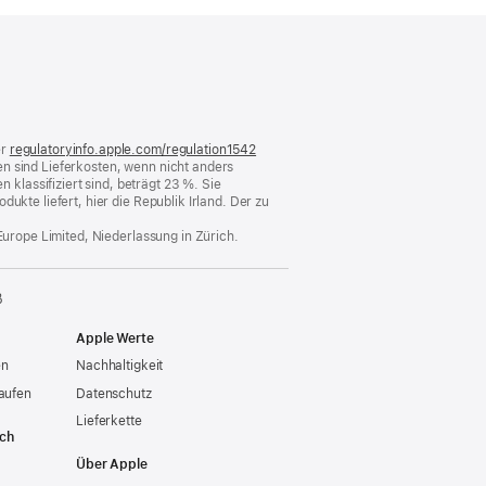
)
er
regulatoryinfo.apple.com/regulation1542
(öffnet
n sind Lieferkosten, wenn nicht anders
ein
lassifiziert sind, beträgt 23 %. Sie
neues
ukte liefert, hier die Republik Irland. Der zu
Fenster)
Europe Limited, Niederlassung in Zürich.
ß
Apple Werte
en
Nachhaltigkeit
aufen
Datenschutz
Lieferkette
ich
Über Apple