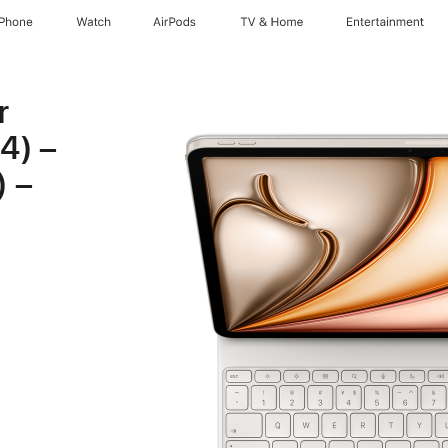
iPhone
Watch
AirPods
TV & Home
Entertainment
r
M4) –
) –