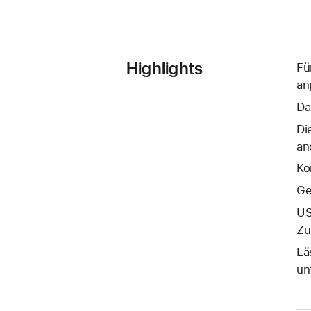
Highlights
Fü
an
Da
Di
an
Ko
Ge
US
Zu
Lä
un