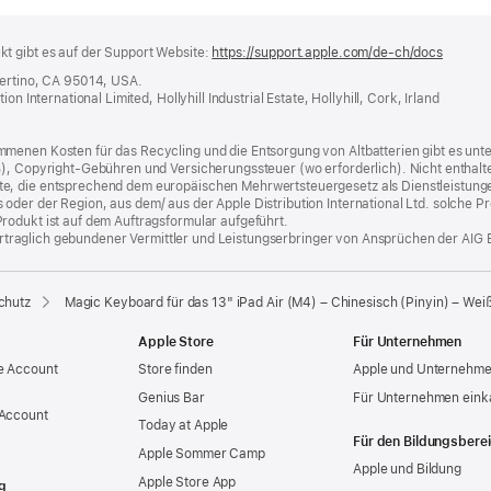
t gibt es auf der Support Website:
https://support.apple.com/de-ch/docs
(öffnet
ein
pertino, CA 95014, USA.
neues
n International Limited, Hollyhill Industrial Estate, Hollyhill, Cork, Irland
Fenster
menen Kosten für das Recycling und die Entsorgung von Altbatterien gibt es unt
%), Copyright-Gebühren und Versicherungssteuer (wo erforderlich). Nicht enthalte
, die entsprechend dem europäischen Mehrwertsteuergesetz als Dienstleistungen k
er der Region, aus dem/ aus der Apple Distribution International Ltd. solche Prod
rodukt ist auf dem Auftragsformular aufgeführt.
 vertraglich gebundener Vermittler und Leistungserbringer von Ansprüchen der AIG 
chutz
Magic Keyboard für das 13" iPad Air (M4) – Chinesisch (Pinyin) – Wei
Apple Store
Für Unternehmen
e Account
Store finden
Apple und Unternehm
Genius Bar
Für Unternehmen eink
 Account
Today at Apple
Für den Bildungsbere
Apple Sommer Camp
Apple und Bildung
Apple Store App
g