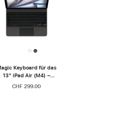
agic Keyboard für das
13" iPad Air (M4) –
sch/Französisch (Schweiz)
CHF 299.00
– Schwarz