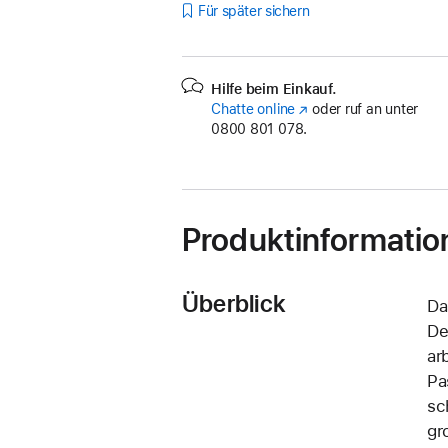
Für später sichern
Hilfe beim Einkauf.
Chatte online
(Öffnet
oder ruf an unter
0800 801 078.
ein
neues
Fenster)
Produktinformatio
Überblick
Da
De
ar
Pa
sc
gr