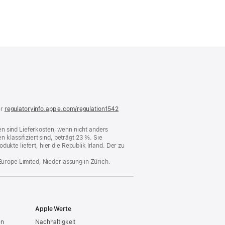
)
er
regulatoryinfo.apple.com/regulation1542
(öffnet
ein
neues
n sind Lieferkosten, wenn nicht anders
Fenster)
lassifiziert sind, beträgt 23 %. Sie
ukte liefert, hier die Republik Irland. Der zu
Europe Limited, Niederlassung in Zürich.
Apple Werte
en
Nachhaltigkeit