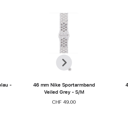
Zurück
Weiter
lau -
46 mm Nike Sportarmband
4
Veiled Grey - S/M
CHF 49.00