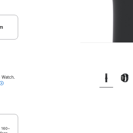
m
e Watch.
r 160–