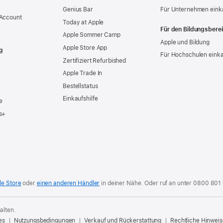
Genius Bar
Für Unternehmen eink
 Account
Today at Apple
Für den Bildungsbere
Apple Sommer Camp
Apple und Bildung
Apple Store App
g
Für Hochschulen eink
Zertifiziert Refurbished
Apple Trade In
Bestellstatus
Einkaufshilfe
e
s+
le Store
oder
einen anderen Händler
in deiner Nähe. Oder
ruf an unter
0800 801
alten.
es
Nutzungsbedingungen
Verkauf und Rückerstattung
Rechtliche Hinweis