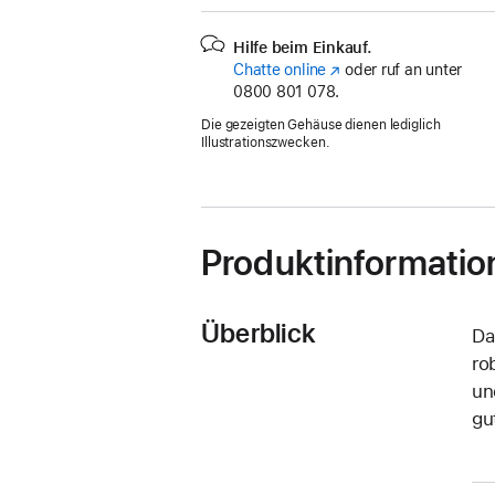
Hilfe beim Einkauf.
Chatte online
(Öffnet
oder ruf an unter
0800 801 078.
ein
neues
Die gezeigten Gehäuse dienen lediglich
Fenster)
Illustrationszwecken.
Produktinformatio
Überblick
Da
ro
un
gut