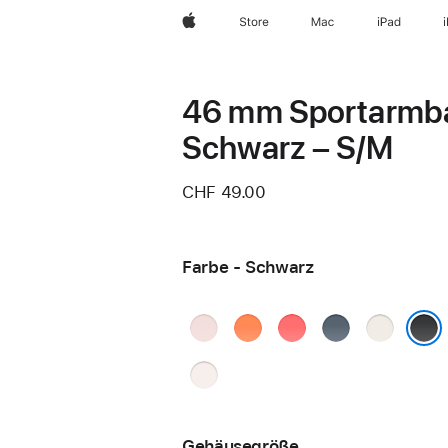
Apple
Store
Mac
iPad
46 mm Sportarmb
Schwarz – S/M
CHF 49.00
Farbe - Schwarz
Hellrosa
Clementine
Guavepink
Maritimblau
Polarstern
Schwarz
Blassrosa
Gehäusegröße