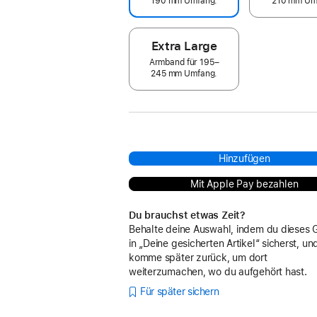
190 mm Umfang.
210 mm Um
Extra Large
Armband für 195–
245 mm Umfang.
Hinzufügen
Mit Apple Pay bezahlen
Du brauchst etwas Zeit?
Behalte deine Auswahl, indem du dieses 
in „Deine gesicherten Artikel“ sicherst, un
komme später zurück, um dort
weiterzumachen, wo du aufgehört hast.
Für später sichern