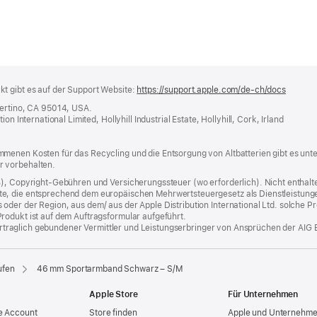
t gibt es auf der Support Website:
https://support.apple.com/de-ch/docs
(öffnet
ein
pertino, CA 95014, USA.
neues
n International Limited, Hollyhill Industrial Estate, Hollyhill, Cork, Irland
Fenster
menen Kosten für das Recycling und die Entsorgung von Altbatterien gibt es unt
r vorbehalten.
%), Copyright-Gebühren und Versicherungssteuer (wo erforderlich). Nicht enthalte
, die entsprechend dem europäischen Mehrwertsteuergesetz als Dienstleistungen k
er der Region, aus dem/ aus der Apple Distribution International Ltd. solche Prod
rodukt ist auf dem Auftragsformular aufgeführt.
 vertraglich gebundener Vermittler und Leistungserbringer von Ansprüchen der AIG 
ufen
46 mm Sportarmband Schwarz – S/M
Apple Store
Für Unternehmen
e Account
Store finden
Apple und Unternehm