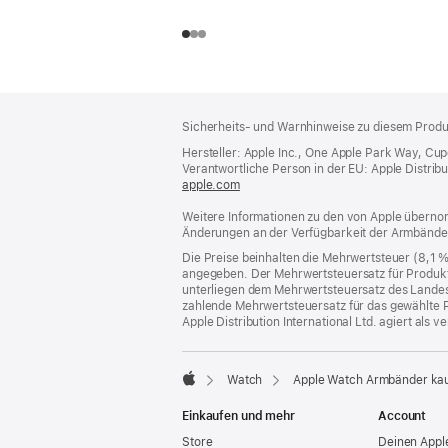
Footer
Fußnoten
Sicherheits- und Warnhinweise zu diesem Produk
Hersteller: Apple Inc., One Apple Park Way, Cu
Verantwortliche Person in der EU: Apple Distributio
apple.com
(öffnet
ein
Weitere Informationen zu den von Apple übernom
neues
Änderungen an der Verfügbarkeit der Armbände
Fenster)
Die Preise beinhalten die Mehrwertsteuer (8,1 
angegeben. Der Mehrwertsteuersatz für Produkte
unterliegen dem Mehrwertsteuersatz des Landes od
zahlende Mehrwertsteuersatz für das gewählte P
Apple Distribution International Ltd. agiert als
Watch
Apple Watch Armbänder ka
Apple
Einkaufen und mehr
Account
Store
Deinen Appl