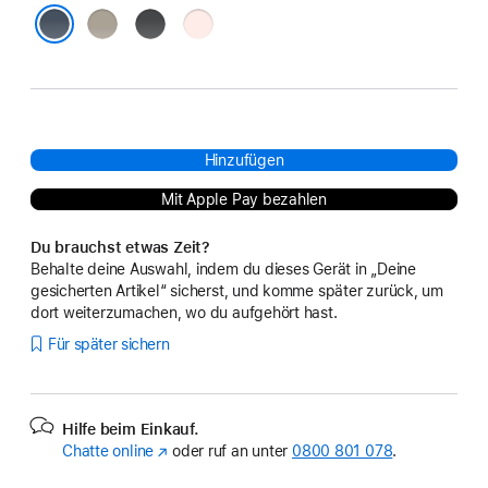
Tonbraun
Schwarz
Hellrosa
Sturmblau
Hinzufügen
Mit Apple Pay bezahlen
Du brauchst etwas Zeit?
Behalte deine Auswahl, indem du dieses Gerät in „Deine
gesicherten Artikel“ sicherst, und komme später zurück, um
dort weiterzumachen, wo du aufgehört hast.
Für später sichern
Hilfe beim Einkauf.
Chatte online
(Öffnet
oder ruf an unter
0800 801 078
.
ein