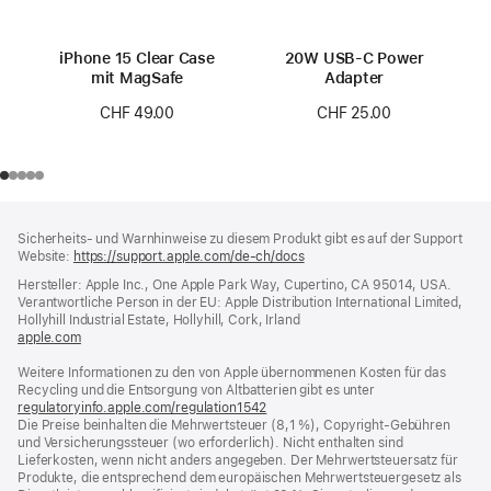
iPhone 15 Clear Case
20W USB‑C Power
mit MagSafe
Adapter
CHF 49.00
CHF 25.00
Footer
Fußnoten
Sicherheits- und Warnhinweise zu diesem Produkt gibt es auf der Support
Website:
https://support.apple.com/de-ch/docs
(öffnet
ein
Hersteller: Apple Inc., One Apple Park Way, Cupertino, CA 95014, USA.
neues
Verantwortliche Person in der EU: Apple Distribution International Limited,
Fenster)
Hollyhill Industrial Estate, Hollyhill, Cork, Irland
apple.com
(öffnet
ein
Weitere Informationen zu den von Apple übernommenen Kosten für das
neues
Recycling und die Entsorgung von Altbatterien gibt es unter
Fenster)
regulatoryinfo.apple.com/regulation1542
(öffnet
Die Preise beinhalten die Mehrwertsteuer (8,1 %), Copyright-Gebühren
ein
und Versicherungssteuer (wo erforderlich). Nicht enthalten sind
neues
Lieferkosten, wenn nicht anders angegeben. Der Mehrwertsteuersatz für
Fenster)
Produkte, die entsprechend dem europäischen Mehrwertsteuergesetz als