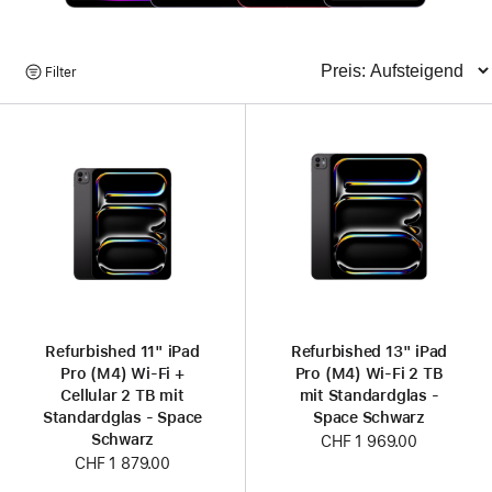
Produkte
Filter
Sortieren
suchen
Refurbished 11" iPad
Refurbished 13" iPad
Pro (M4) Wi‑Fi +
Pro (M4) Wi‑Fi 2 TB
Cellular 2 TB mit
mit Standardglas -
Standardglas - Space
Space Schwarz
Schwarz
CHF 1 969.00
CHF 1 879.00