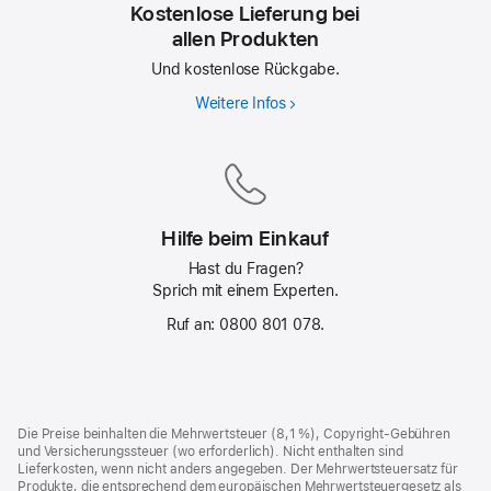
Kostenlose Lieferung bei
allen Produkten
Und kostenlose Rückgabe.
Weitere Infos
Kostenlose
Lieferung
bei
allen
Produkten
Hilfe beim Einkauf
Hast du Fragen?
Sprich mit einem Experten.
Ruf an: 0800 801 078.
Footer
Fußnoten
Die Preise beinhalten die Mehrwertsteuer (8,1 %), Copyright-Gebühren
und Versicherungssteuer (wo erforderlich). Nicht enthalten sind
Lieferkosten, wenn nicht anders angegeben. Der Mehrwertsteuersatz für
Produkte, die entsprechend dem europäischen Mehrwertsteuergesetz als