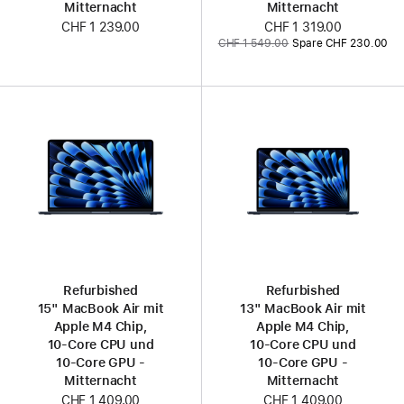
Mitternacht
Mitternacht
CHF 1 239.00
Jetzt
CHF 1 319.00
Vorher:
CHF 1 549.00
Spare CHF 230.00
Refurbished
Refurbished
15" MacBook Air mit
13" MacBook Air mit
Apple M4 Chip,
Apple M4 Chip,
10‑Core CPU und
10‑Core CPU und
10‑Core GPU -
10‑Core GPU -
Mitternacht
Mitternacht
CHF 1 409.00
CHF 1 409.00