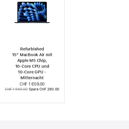
Refurbished
15" MacBook Air mit
Apple M5 Chip,
10‑Core CPU und
10‑Core GPU -
Mitternacht
Jetzt
CHF 1 659.00
Vorher:
CHF 1 949.00
Spare CHF 290.00