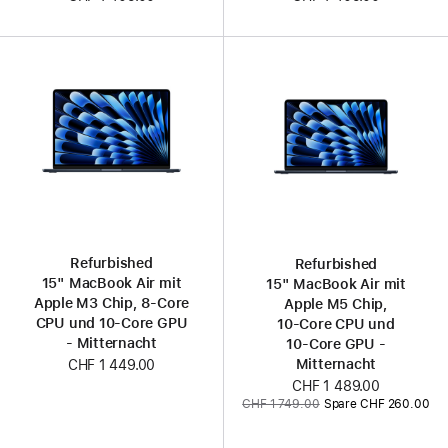
Refurbished
Refurbished
15" MacBook Air mit
15" MacBook Air mit
Apple M3 Chip, 8‑Core
Apple M5 Chip,
CPU und 10‑Core GPU
10‑Core CPU und
- Mitternacht
10‑Core GPU -
Mitternacht
CHF 1 449.00
Jetzt
CHF 1 489.00
Vorher:
CHF 1 749.00
Spare CHF 260.00