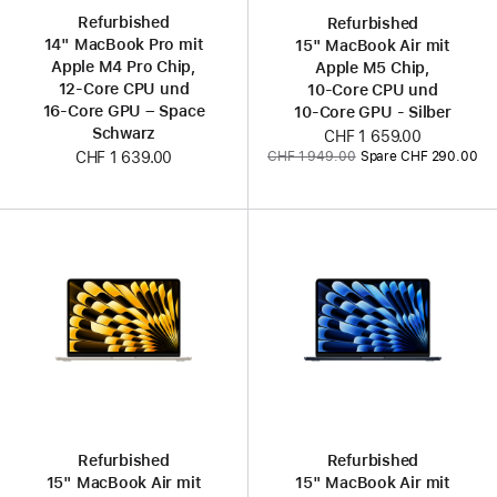
Refurbished
Refurbished
14" MacBook Pro mit
15" MacBook Air mit
Apple M4 Pro Chip,
Apple M5 Chip,
12‑Core CPU und
10‑Core CPU und
16‑Core GPU – Space
10‑Core GPU - Silber
Schwarz
Jetzt
CHF 1 659.00
Vorher:
CHF 1 949.00
Spare CHF 290.00
CHF 1 639.00
Refurbished
Refurbished
15" MacBook Air mit
15" MacBook Air mit