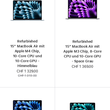
Refurbished
Refurbished
15" MacBook Air mit
15" MacBook Air mit
Apple M4 Chip,
Apple M3 Chip, 8‑Core
10‑Core CPU und
CPU und 10‑Core GPU
10‑Core GPU -
- Space Grau
Himmelblau
CHF 1 369.00
Jetzt
CHF 1 329.00
Vorher:
CHF 1 319.00