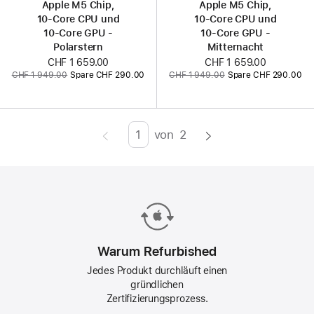
Apple M5 Chip,
Apple M5 Chip,
10‑Core CPU und
10‑Core CPU und
10‑Core GPU -
10‑Core GPU -
Polarstern
Mitternacht
Jetzt
CHF 1 659.00
Jetzt
CHF 1 659.00
Vorher:
Vorher:
CHF 1 949.00
Spare CHF 290.00
CHF 1 949.00
Spare CHF 290.00
von
2
Page
Enter
page
number,
press
Return/Enter
key
to
Warum Refurbished
go
Jedes Produkt durchläuft einen
to
gründlichen
Zertifizierungsprozess.
the