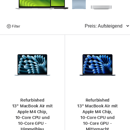
Produkte
Filter
Sortieren
suchen
Refurbished
Refurbished
13" MacBook Air mit
13" MacBook Air mit
Apple M4 Chip,
Apple M4 Chip,
10‑Core CPU und
10‑Core CPU und
10‑Core GPU -
10‑Core GPU -
Himmelblau
Mitternacht