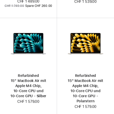
Jetzt
CHF 1 489.00
CHF 1 539.00
Vorher:
CHF 1 749.00
Spare CHF 260.00
Refurbished
Refurbished
15" MacBook Air mit
15" MacBook Air mit
Apple M4 Chip,
Apple M4 Chip,
10‑Core CPU und
10‑Core CPU und
10‑Core GPU - Silber
10‑Core GPU -
Polarstern
CHF 1 579.00
CHF 1 579.00