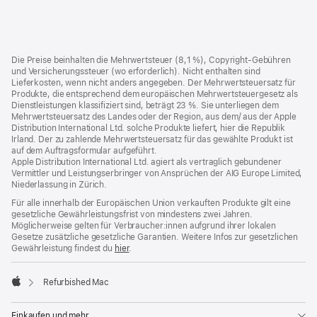
Lieferung
Footer
Fußnoten
Die Preise beinhalten die Mehrwertsteuer (8,1 %), Copyright-Gebühren
und Versicherungssteuer (wo erforderlich). Nicht enthalten sind
Lieferkosten, wenn nicht anders angegeben. Der Mehrwertsteuersatz für
Produkte, die entsprechend dem europäischen Mehrwertsteuergesetz als
Dienstleistungen klassifiziert sind, beträgt 23 %. Sie unterliegen dem
Mehrwertsteuersatz des Landes oder der Region, aus dem/ aus der Apple
Distribution International Ltd. solche Produkte liefert, hier die Republik
Irland. Der zu zahlende Mehrwertsteuersatz für das gewählte Produkt ist
auf dem Auftragsformular aufgeführt.
Apple Distribution International Ltd. agiert als vertraglich gebundener
Vermittler und Leistungserbringer von Ansprüchen der AIG Europe Limited,
Niederlassung in Zürich.
Für alle innerhalb der Europäischen Union verkauften Produkte gilt eine
gesetzliche Gewährleistungsfrist von mindestens zwei Jahren.
Möglicherweise gelten für Verbraucher:innen aufgrund ihrer lokalen
Gesetze zusätzliche gesetzliche Garantien. Weitere Infos zur gesetzlichen
Gewährleistung findest du
hier
.
Refurbished Mac
Apple
Einkaufen und mehr