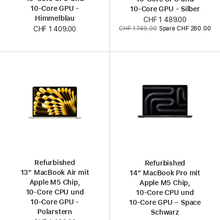
10‑Core GPU -
10‑Core GPU - Silber
Himmelblau
Jetzt
CHF 1 489.00
Vorher:
CHF 1 749.00
Spare CHF 260.00
CHF 1 409.00
Refurbished
Refurbished
13" MacBook Air mit
14" MacBook Pro mit
Apple M5 Chip,
Apple M5 Chip,
10‑Core CPU und
10‑Core CPU und
10‑Core GPU -
10‑Core GPU – Space
Polarstern
Schwarz