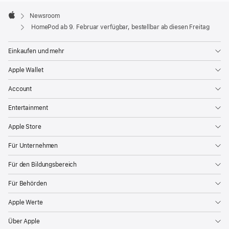
Apple
Footer

Newsroom
Apple
HomePod ab 9. Februar verfügbar, bestellbar ab diesen Freitag
Einkaufen und mehr
Apple Wallet
Account
Entertainment
Apple Store
Für Unternehmen
Für den Bildungsbereich
Für Behörden
Apple Werte
Über Apple