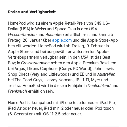
Preise und Verfügbarkeit
HomePod wird zu einem Apple Retail-Preis von 349 US-
Dollar (USA) in Weiss und Space Grau in den
USA,
Grossbritannien
und
Australien
erhältlich sein und kann ab
Freitag, 26. Januar über
apple.com
und die Apple Store-App
bestellt werden. HomePod wird ab Freitag, 9. Februar in
Apple Stores und bei ausgewählten autorisierten Apple-
Vertriebspartnern verfügbar sein. In den
USA
ist das Best
Buy; in
Grossbritannien
neben den Apple Premium Resellern
bei Argos, Dixons Carphone (Currys PC World), John Lewis,
Shop Direct (Very and Littlewoods) und EE und in
Australien
bei The Good Guys, Harvey Norman, JB Hi-Fi, Myer und
Telstra. HomePod wird in diesem Frühjahr in
Deutschland
und
Frankreich
erhältlich sein.
HomePod ist kompatibel mit iPhone 5s oder neuer, iPad Pro,
iPad Air oder neuer, iPad mini 2 oder neuer oder iPod touch
(6. Generation) mit iOS 11.2.5 oder neuer.