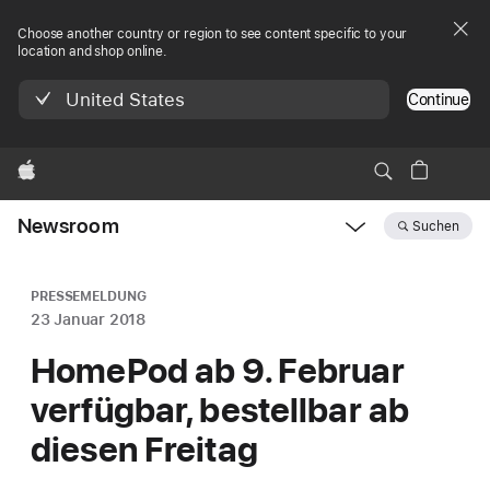
Choose another country or region to see content specific to your
location and shop online.
United States
Continue
Apple
Newsroom
Suchen
Open
Newsroom
navigation
PRESSEMELDUNG
23 Januar 2018
HomePod ab 9. Februar
verfügbar, bestellbar ab
diesen Freitag