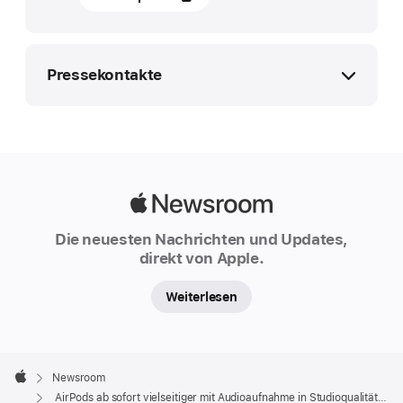
Juni
2025
UPDATE
Pressekontakte
AirPods
sind
Apple Pressestelle
vielseitiger
media.chde@apple.com
denn
je
Apple
mit
Newsroom
Die neuesten Nachrichten und Updates,
Audioaufnahme
direkt von Apple.
in
Studioqualität
Weiterlesen
und
Kamera­
Fernbedienung
Apple
Footer

Newsroom
Apple
Apple
AirPods ab sofort vielseitiger mit Audioaufnahme in Studioqualität und Kamera­ Fernbedienung