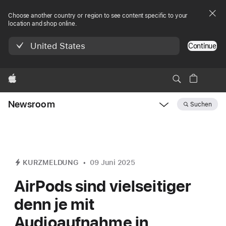
Choose another country or region to see content specific to your
location and shop online.
United States
Continue
Apple
Newsroom
Suchen
Open
Newsroom
navigation
KURZMELDUNG
09 Juni 2025
AirPods sind vielseitiger
denn je mit
Audioaufnahme in