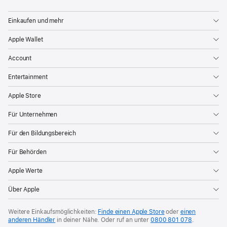
hat
heute
Einkaufen und mehr
eine
Apple Wallet
Vorschau
auf
Account
die
Entertainment
Features
Audioaufnahmen
Apple Store
in
Für Unternehmen
Studioqualität
und
Für den Bildungsbereich
Kamera
Für Behörden
Fernbedienung
für
Apple Werte
die
Über Apple
AirPods 4,
AirPods 4
Weitere Einkaufsmöglichkeiten:
Finde einen Apple Store
oder
einen
mit
anderen Händler
in deiner Nähe.
Oder ruf an unter
0800 801 078
.