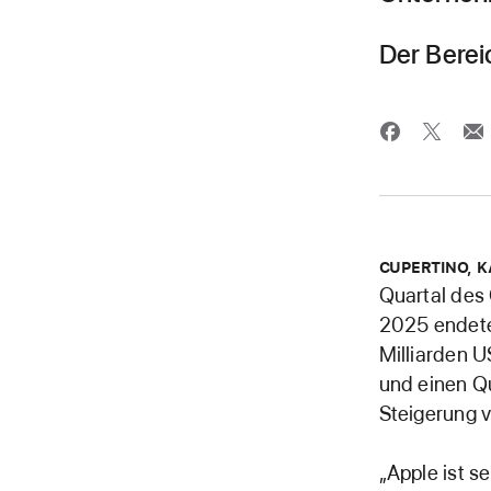
Der Berei
CUPERTINO, K
Quartal des
2025 endete
Milliarden U
und einen Qu
Steigerung v
„Apple ist s