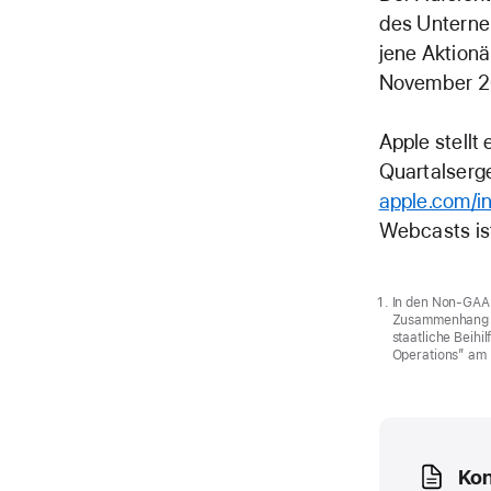
des Unterne
jene Aktionä
November 2
Apple stellt
Quartalserg
apple.com/in
Webcasts ist
In den Non-GAAP
Zusammenhang m
staatliche Beihi
Operations” am 
Media
Ko