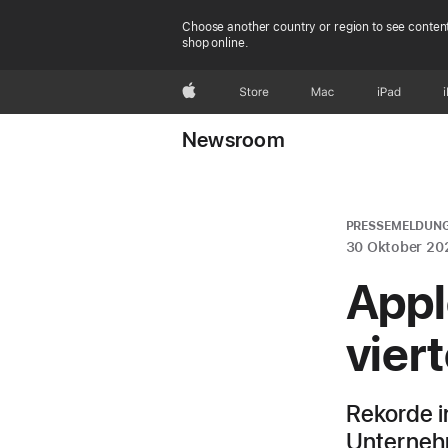
Choose another country or region to see content
shop online.
Apple
Store
Mac
iPad
Newsroom
PRESSEMELDUN
30 Oktober 20
Appl
vier
Rekorde 
Unterneh