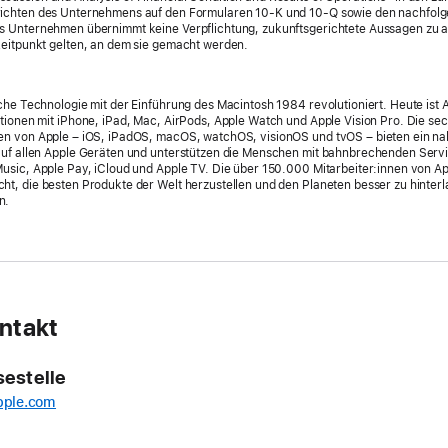
ichten des Unternehmens auf den Formularen 10-K und 10-Q sowie den nachfol
s Unternehmen übernimmt keine Verpflichtung, zukunftsgerichtete Aussagen zu ak
Zeitpunkt gelten, an dem sie gemacht werden.
che Technologie mit der Einführung des Macintosh 1984 revolutioniert. Heute ist 
tionen mit iPhone, iPad, Mac, AirPods, Apple Watch und Apple Vision Pro. Die se
en von Apple – iOS, iPadOS, macOS, watchOS, visionOS und tvOS – bieten ein na
auf allen Apple Geräten und unterstützen die Menschen mit bahnbrechenden Servi
usic, Apple Pay, iCloud und Apple TV. Die über 150.000 Mitarbeiter:innen von Ap
t, die besten Produkte der Welt herzustellen und den Planeten besser zu hinterla
n.
ntakt
sestelle
pple.com