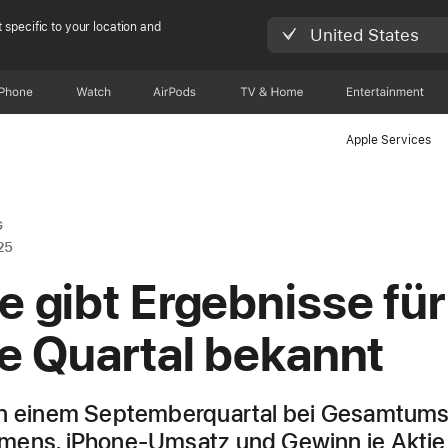
 specific to your location and
United States
iPhone
Watch
AirPods
TV & Home
Entertainment
Apple Services
G
25
e gibt Ergebnisse für
te Quartal bekannt
in einem Septemberquartal bei Gesamtums
mens, iPhone-Umsatz und Gewinn je Aktie