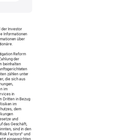
 der Investor
re Informationen
ormationen über
ionäre.
itigation Reform
Zahlung der
n beinhalten
unftsgerichteten
ten zählen unter
r, die sich aus
nnungen,
en im
vices in
n Dritten in Bezug
Risiken im
chutzes, dem
irkungen
esetze und
uf das Geschäft,
nnten, sind in den
"Risk Factors" und
etzt eingereichten