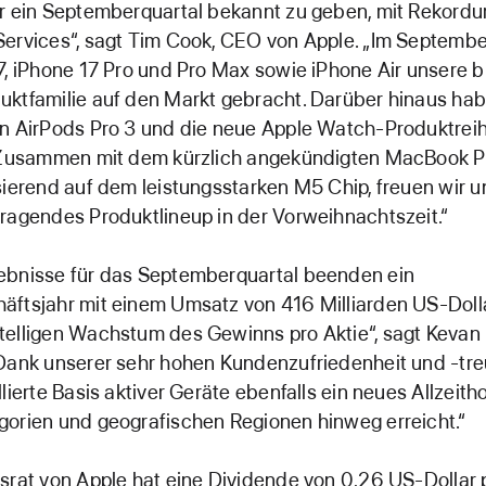
ür ein Septemberquartal bekannt zu geben, mit Rekord
Services“, sagt Tim Cook, CEO von Apple. „Im Septembe
7, iPhone 17 Pro und Pro Max sowie iPhone Air unsere b
ktfamilie auf den Markt gebracht. Darüber hinaus hab
en AirPods Pro 3 und die neue Apple Watch-Produktrei
. Zusammen mit dem kürzlich angekündigten MacBook 
sierend auf dem leistungsstarken M5 Chip, freuen wir u
ragendes Produktlineup in der Vorweihnachtszeit.“
ebnisse für das Septemberquartal beenden ein
äftsjahr mit einem Umsatz von 416 Milliarden US-Doll
telligen Wachstum des Gewinns pro Aktie“, sagt Kevan
„Dank unserer sehr hohen Kundenzufriedenheit und -tre
llierte Basis aktiver Geräte ebenfalls ein neues Allzeith
gorien und geografischen Regionen hinweg erreicht.“
srat von Apple hat eine Dividende von 0,26 US-Dollar 