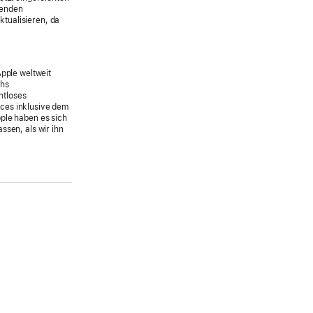
genden
tualisieren, da
Apple weltweit
chs
htloses
ces inklusive dem
ple haben es sich
ssen, als wir ihn