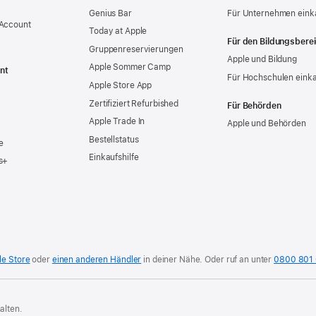
Genius Bar
Für Unternehmen eink
 Account
Today at Apple
Für den Bildungsbere
Gruppen­reservierungen
Apple und Bildung
Apple Sommer Camp
nt
Für Hochschulen eink
Apple Store App
Zertifiziert Refurbished
Für Behörden
Apple Trade In
Apple und Behörden
Bestellstatus
e
Einkaufshilfe
s+
le Store
oder
einen anderen Händler
in deiner Nähe.
Oder ruf an unter
0800 801
alten.