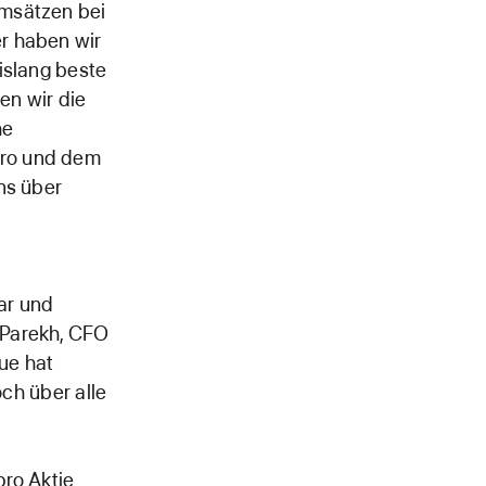
umsätzen bei
r haben wir
islang beste
en wir die
he
Pro und dem
ns über
ar und
 Parekh, CFO
ue hat
och über alle
pro Aktie