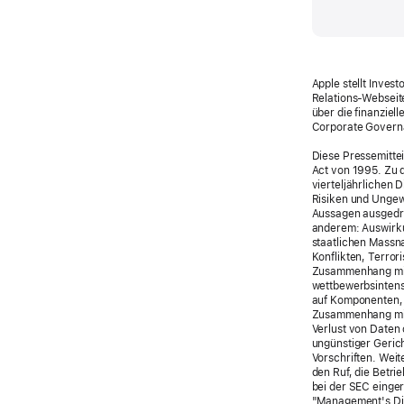
Apple stellt Inve
Relations-Websei
über die finanziel
Corporate Governa
Diese Pressemittei
Act von 1995. Zu 
vierteljährlichen
Risiken und Ungewi
Aussagen ausgedrü
anderem: Auswirkun
staatlichen Massn
Konflikten, Terror
Zusammenhang mit 
wettbewerbsintensi
auf Komponenten, 
Zusammenhang mit
Verlust von Daten
ungünstiger Geric
Vorschriften. Weit
den Ruf, die Betr
bei der SEC einger
"Management's Disc