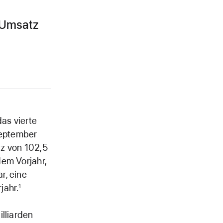
m Umsatz
as vierte
September
z von 102,5
dem Vorjahr,
r, eine
jahr.
1
illiarden