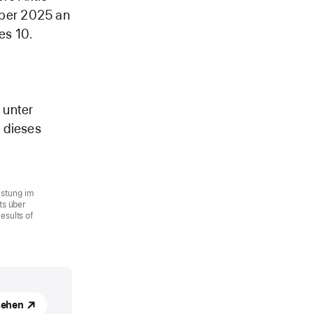
mber 2025 an
es 10.
 unter
 dieses
astung im
ts über
esults of
sehen