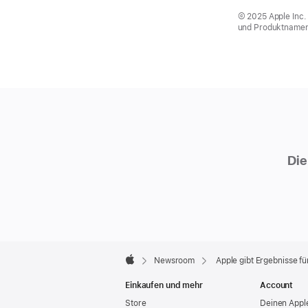
© 2025 Apple Inc.
und Produktnamen 
Die
Apple
Footer

Newsroom
Apple gibt Ergebnisse fü
Apple
Einkaufen und mehr
Account
Store
Deinen Appl