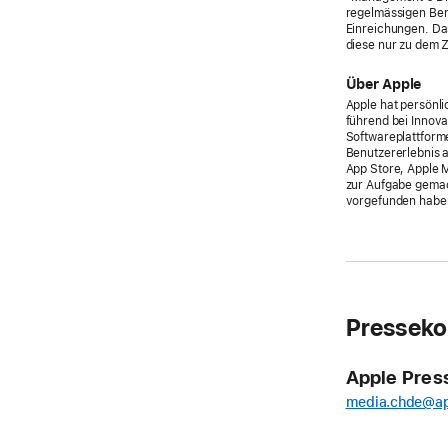
regelmässigen Ber
Einreichungen. Da
diese nur zu dem 
Über Apple
Apple hat persönli
führend bei Innova
Softwareplattform
Benutzererlebnis 
App Store, Apple M
zur Aufgabe gemach
vorgefunden habe
Presseko
Apple Pres
media.chde@a