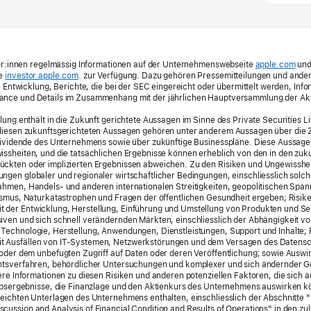
stor:innen regelmässig Informationen auf der Unternehmenswebseite
apple.com
und
te
investor.apple.com
. zur Verfügung. Dazu gehören Pressemitteilungen und ande
le Entwicklung, Berichte, die bei der SEC eingereicht oder übermittelt werden, Inf
nce und Details im Zusammenhang mit der jährlichen Hauptversammlung der Akt
lung enthält in die Zukunft gerichtete Aussagen im Sinne des Private Securities L
diesen zukunftsgerichteten Aussagen gehören unter anderem Aussagen über die 
 Dividende des Unternehmens sowie über zukünftige Businesspläne. Diese Aussage
ssheiten, und die tatsächlichen Ergebnisse können erheblich von den in den zuk
ckten oder implizierten Ergebnissen abweichen. Zu den Risiken und Ungewisshei
gen globaler und regionaler wirtschaftlicher Bedingungen, einschliesslich solche
ahmen, Handels- und anderen internationalen Streitigkeiten, geopolitischen Spa
ismus, Naturkatastrophen und Fragen der öffentlichen Gesundheit ergeben; Risik
der Entwicklung, Herstellung, Einführung und Umstellung von Produkten und Ser
ven und sich schnell verändernden Märkten, einschliesslich der Abhängigkeit vo
Technologie, Herstellung, Anwendungen, Dienstleistungen, Support und Inhalte; 
 Ausfällen von IT-Systemen, Netzwerkstörungen und dem Versagen des Datens
 oder dem unbefugten Zugriff auf Daten oder deren Veröffentlichung; sowie Ausw
htsverfahren, behördlicher Untersuchungen und komplexer und sich ändernder G
ere Informationen zu diesen Risiken und anderen potenziellen Faktoren, die sich a
iebsergebnisse, die Finanzlage und den Aktienkurs des Unternehmens auswirken kö
eichten Unterlagen des Unternehmens enthalten, einschliesslich der Abschnitte 
ussion and Analysis of Financial Condition and Results of Operations" in den zul