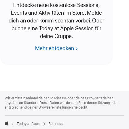
Entdecke neue kostenlose Sessions,
Events und Aktivitäten im Store. Melde
dich an oder komm spontan vorbei. Oder
buche eine Today at Apple Session für
deine Gruppe.
Mehr entdecken
Apple
Footer
Wir ermitteln anhand deiner IP Adresse oder deines Browsers deinen
ungefähren Standort. Diese Daten werden am Ende deiner Sitzung oder
entsprechend deiner Browsereinstellungen gelöscht.
Today at Apple
Business
Apple