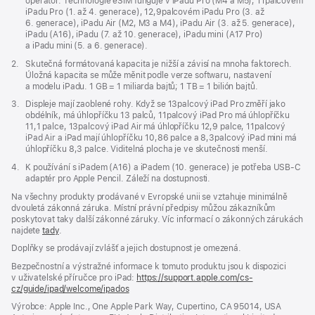
operátor. Technologie eSIM funguje v iPadu Pro (M4 a M5), 11palcovém
okně)
iPadu Pro (1. až 4. generace), 12,9palcovém iPadu Pro (3. až
6. generace), iPadu Air (M2, M3 a M4), iPadu Air (3. až 5. generace),
iPadu (A16), iPadu (7. až 10. generace), iPadu mini (A17 Pro)
a iPadu mini (5. a 6. generace).
Poznámka
2.
Skutečná formátovaná kapacita je nižší a závisí na mnoha faktorech.
Úložná kapacita se může měnit podle verze softwaru, nastavení
a modelu iPadu. 1 GB = 1 miliarda bajtů; 1 TB = 1 bilión bajtů.
Poznámka
3.
Displeje mají zaoblené rohy. Když se 13palcový iPad Pro změří jako
obdélník, má úhlopříčku 13 palců, 11palcový iPad Pro má úhlopříčku
11,1 palce, 13palcový iPad Air má úhlopříčku 12,9 palce, 11palcový
iPad Air a iPad mají úhlopříčku 10,86 palce a 8,3palcový iPad mini má
úhlopříčku 8,3 palce. Viditelná plocha je ve skutečnosti menší.
Poznámka
4.
K používání s iPadem (A16) a iPadem (10. generace) je potřeba USB‑C
adaptér pro Apple Pencil. Záleží na dostupnosti.
Na všechny produkty prodávané v Evropské unii se vztahuje minimálně
dvouletá zákonná záruka. Místní právní předpisy můžou zákazníkům
poskytovat taky další zákonné záruky. Víc informací o zákonných zárukách
najdete
tady
.
Doplňky se prodávají zvlášť a jejich dostupnost je omezená.
Bezpečnostní a výstražné informace k tomuto produktu jsou k dispozici
v uživatelské příručce pro iPad:
https://support.apple.com/cs-
cz/guide/ipad/welcome/ipados
(otevře
se
Výrobce: Apple Inc., One Apple Park Way, Cupertino, CA 95014, USA
v novém