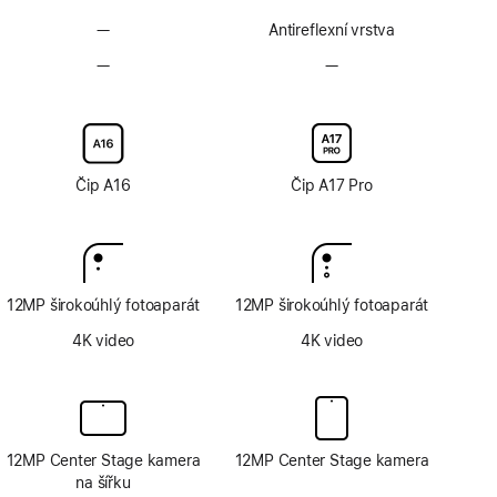
—
Bez
Antireflexní vrstva
antireflexní
—
Bez
—
Bez
vrstvy
volitelného
volitelného
skla
skla
s nanotexturou
s nanotexturou
Čip A16
Čip A17 Pro
12MP širokoúhlý fotoaparát
12MP širokoúhlý fotoaparát
4K video
4K video
12MP Center Stage kamera
12MP Center Stage kamera
na šířku