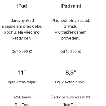
iPad
iPad mini
Barevný iPad
Plnohodnotný zážitek
s displejem přes celou
z iPadu
plochu. Na všechno,
v ultrapřenosném
každý den.
provedení.
Od 10 990 Kč
Od 15 990 Kč
11″
8,3″
Liquid Retina displej
3
Liquid Retina displej
3
Poznámka
Poznámka
—
Bez
—
Bez
technologie
technologie
sRGB barvy
Široký barevný rozsah P3
ProMotion
ProMotion
True Tone
True Tone