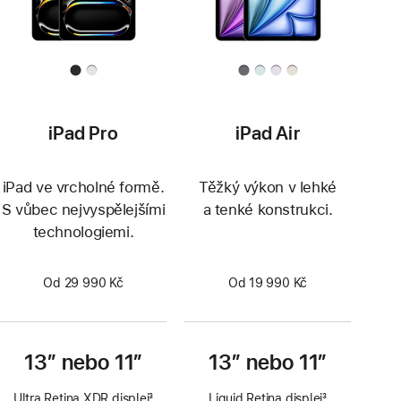
iPad Pro
iPad Air
iPad ve vrcholné formě.
Těžký výkon v lehké
S vůbec nejvyspělejšími
a tenké konstrukci.
technologiemi.
Od 29 990 Kč
Od 19 990 Kč
13″ nebo 11″
13″ nebo 11″
Ultra Retina XDR displej
3
Liquid Retina displej
3