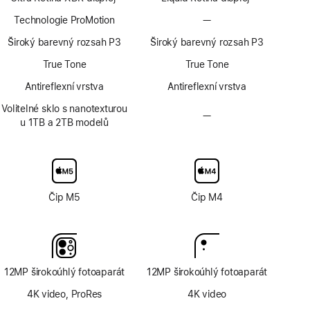
Poznámka
Poznámka
Technologie ProMotion
—
Bez
technologie
Široký barevný rozsah P3
Široký barevný rozsah P3
ProMotion
True Tone
True Tone
Antireflexní vrstva
Antireflexní vrstva
Volitelné sklo s nanotexturou
—
Bez
u 1TB a 2TB modelů
volitelného
skla
s nanotexturou
Čip M5
Čip M4
12MP širokoúhlý fotoaparát
12MP širokoúhlý fotoaparát
4K video, ProRes
4K video