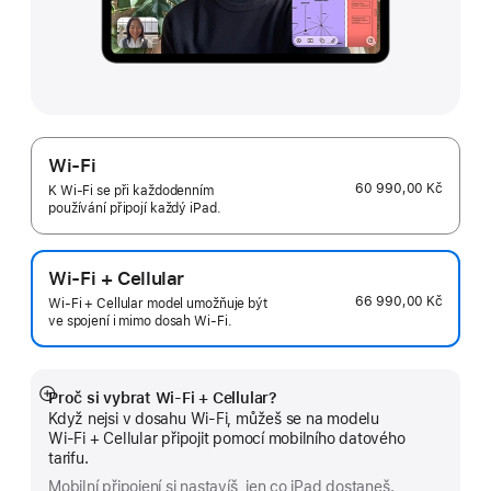
Wi-Fi
60 990,00 Kč
K Wi-Fi se při každodenním
používání připojí každý iPad.
Wi-Fi + Cellular
66 990,00 Kč
Wi‑Fi + Cellular model umožňuje být
ve spojení i mimo dosah Wi‑Fi.
Proč si vybrat Wi‑Fi + Cellular?
Zobrazit
Když nejsi v dosahu Wi-Fi, můžeš se na modelu
více
Wi‑Fi + Cellular připojit pomocí mobilního datového
tarifu.
Mobilní připojení si nastavíš, jen co iPad dostaneš.