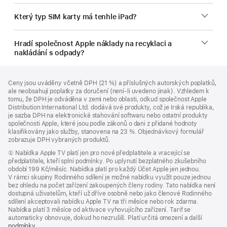
Který typ SIM karty má tenhle iPad?
Hradí společnost Apple náklady na recyklaci a
nakládání s odpady?
Zápatí
poznámky
Ceny jsou uváděny včetně DPH (21 %) a příslušných autorských poplatků,
ale neobsahují poplatky za doručení (není-li uvedeno jinak). Vzhledem k
tomu, že DPH je odváděna v zemi nebo oblasti, odkud společnost Apple
Distribution International Ltd. dodává své produkty, což je Irská republika,
je sazba DPH na elektronické stahování softwaru nebo ostatní produkty
společnosti Apple, které jsou podle zákonů o dani z přidané hodnoty
klasifikovány jako služby, stanovena na 23 %. Objednávkový formulář
zobrazuje DPH vybraných produktů.
Poznámka
① Nabídka Apple TV platí jen pro nové předplatitele a vracející se
předplatitele, kteří splní podmínky. Po uplynutí bezplatného zkušebního
období 199 Kč/měsíc. Nabídka platí pro každý Účet Apple jen jednou.
V rámci skupiny Rodinného sdílení je možné nabídku využít pouze jednou
bez ohledu na počet zařízení zakoupených členy rodiny. Tato nabídka není
dostupná uživatelům, kteří už dříve osobně nebo jako členové Rodinného
sdílení akceptovali nabídku Apple TV na tři měsíce nebo rok zdarma.
Nabídka platí 3 měsíce od aktivace vyhovujícího zařízení. Tarif se
automaticky obnovuje, dokud ho nezrušíš. Platí určitá omezení a další
podmínky
.