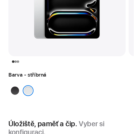
Barva - stříbrná
vesmírně
černá
stříbrná
Úložiště, paměť a čip.
Vyber si
konfiguraci.