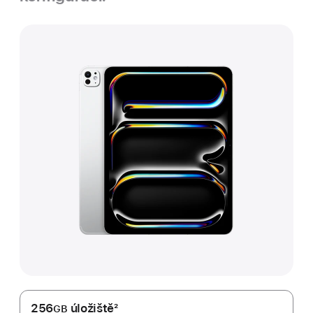
256
úložiště
2
GB