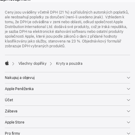
Zápatí
poznámky
Ceny jsou uváděny včetně DPH (21 %) a příslušných autorských poplatků,
ale neobsahují poplatky za doručení (není-li uvedeno jinak). Vzhledem k
tomu, že DPH je odváděna v zemi nebo oblasti, odkud společnost Apple
Distribution International Ltd. dodává své produkty, což je Irská republika,
je sazba DPH na elektronické stahování softwaru nebo ostatní produkty
společnosti Apple, které jsou podle zákonů o dani z přidané hodnoty
klasifikovány jako služby, stanovena na 23 %. Objednávkový formulář
zobrazuje DPH vybraných produktů.
Všechny doplňky
Kryty a pouzdra
Apple
Nakupuj a objevuj
Apple Peněženka
Účet
Zábava
Apple Store
Pro firmy