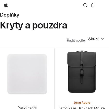
Apple
Doplňky
Kryty a pouzdra
Řadit podle
Řadit podle
:
Jen u Apple
Čisticí hadřík
Batoh Rains Backpack Mini na