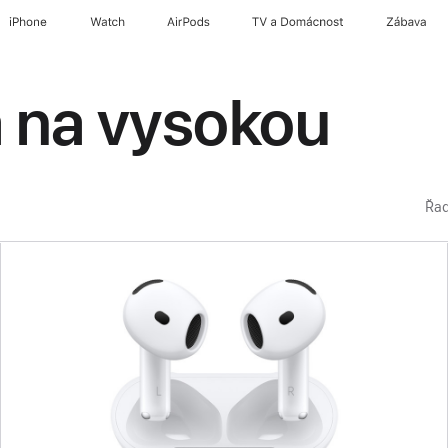
iPhone
Watch
AirPods
TV a Domácnost
Zábava
a na vysokou
Řad