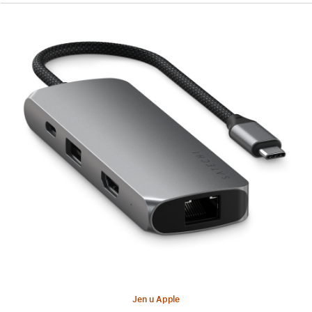
Předchozí
Obrázek
-
Adaptér
Satechi
Multiport
Pro
V2
(s ethernetem)
Jen u Apple