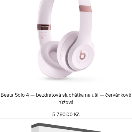
Předchozí
Obrázek
-
Beats
Solo 4 —
bezdrátová
sluchátka
na
uši —
červánkově
růžová
Beats Solo 4 — bezdrátová sluchátka na uši — červánkově
růžová
5 790,00 Kč