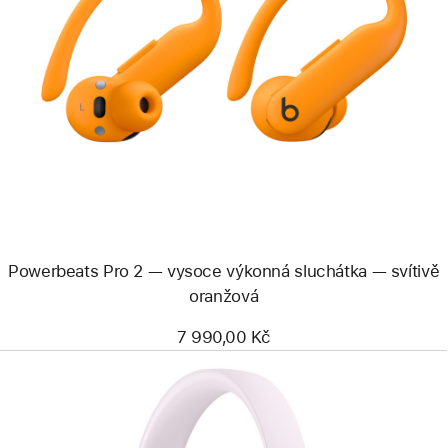
Předchozí
Obrázek
-
Powerbeats
Pro 2 —
vysoce
výkonná
sluchátka —
svítivě
oranžová
Powerbeats Pro 2 — vysoce výkonná sluchátka — svítivě
oranžová
7 990,00 Kč