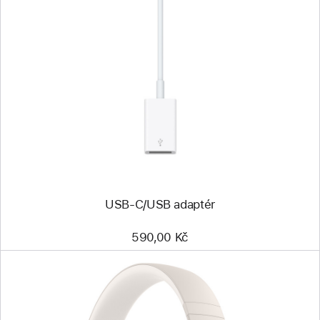
Předchozí
Obrázek
-
USB‑C/USB
adaptér
USB‑C/USB adaptér
590,00 Kč