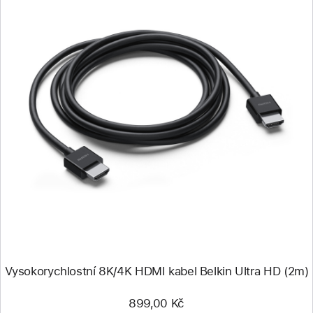
Předchozí
Obrázek
-
Vysokorychlostní
8K/4K
HDMI
kabel
Belkin
Ultra
HD
(2m)
Vysokorychlostní 8K/4K HDMI kabel Belkin Ultra HD (2m)
899,00 Kč