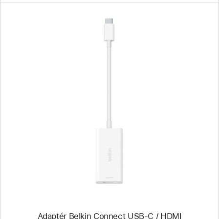
Předchozí
Obrázek
-
Adaptér
Belkin
Connect
USB-
C
/
HDMI
Adaptér Belkin Connect USB-C / HDMI