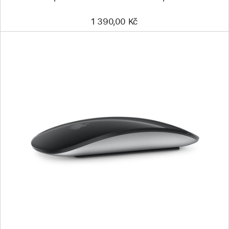
1 390,00 Kč
Předchozí
Obrázek
-
Magic
Mouse
(USB‑C) –
černý
Multi-
Touch
povrch