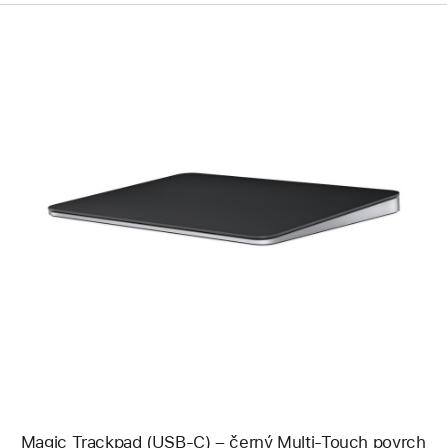
Předchozí
Obrázek
-
Magic
Trackpad
(USB‑C) –
černý
Multi-
Touch
povrch
Magic Trackpad (USB‑C) – černý Multi-Touch povrch