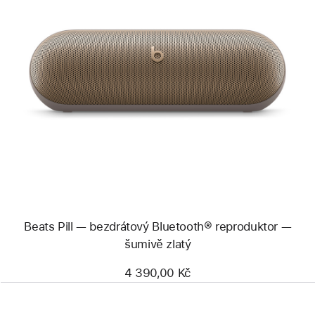
Předchozí
Obrázek
-
Beats
Pill —
bezdrátový
Bluetooth®
reproduktor —
šumivě zlatý
Beats Pill — bezdrátový Bluetooth® reproduktor —
šumivě zlatý
4 390,00 Kč