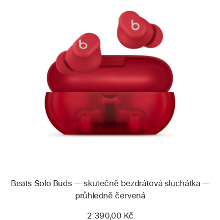
Předchozí
Obrázek
-
Beats
Solo
Buds —
skutečně
bezdrátová
sluchátka —
průhledně
červená
Beats Solo Buds — skutečně bezdrátová sluchátka —
průhledně červená
2 390,00 Kč