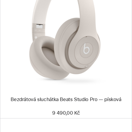
Předchozí
Obrázek
-
Bezdrátová
sluchátka
Beats
Studio
Pro —
písková
Bezdrátová sluchátka Beats Studio Pro — písková
9 490,00 Kč