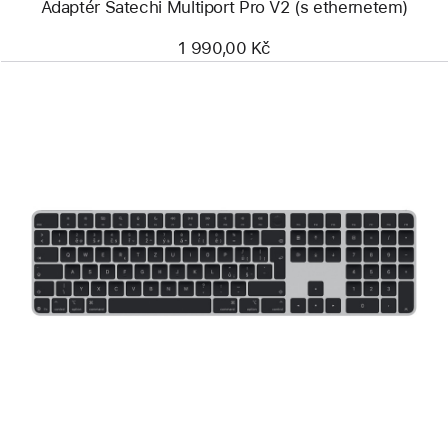
Adaptér Satechi Multiport Pro V2 (s ethernetem)
1 990,00 Kč
Předchozí
Obrázek
-
Magic Keyboard
s Touch ID
a číselnou
klávesnicí
pro
Macy
s čipem
Apple
(USB‑C) –
český –