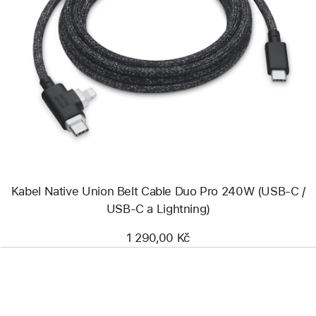
Předchozí
Obrázek
-
Kabel
Native
Union
Belt
Cable
Duo
Pro
240W
(USB-
C
/
Kabel Native Union Belt Cable Duo Pro 240W (USB-C /
USB-
C
USB-C a Lightning)
a Lightning)
1 290,00 Kč