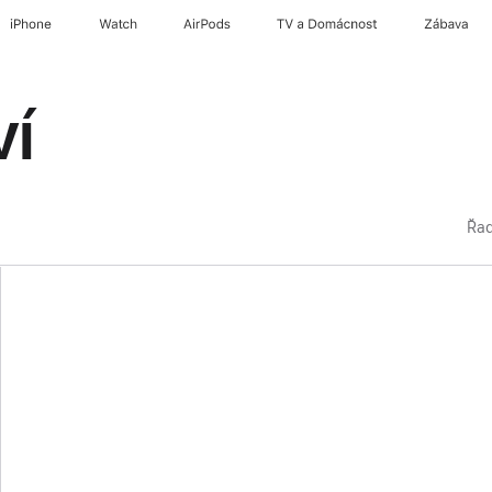
iPhone
Watch
AirPods
TV a Domácnost
Zábava
ví
Řad