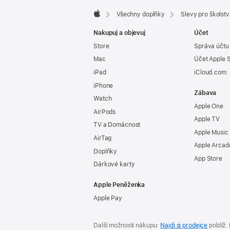
Všechny doplňky
Slevy pro školstv
Apple
Nakupuj a objevuj
Účet
Store
Správa účtu
Mac
Účet Apple 
iPad
iCloud.com
iPhone
Zábava
Watch
Apple One
AirPods
Apple TV
TV a Domácnost
Apple Music
AirTag
Apple Arcad
Doplňky
App Store
Dárkové karty
Apple Peněženka
Apple Pay
Další možnosti nákupu:
Najdi si prodejce
poblíž.