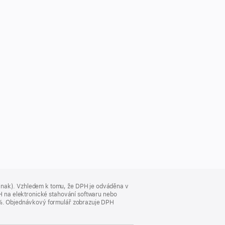
jinak). Vzhledem k tomu, že DPH je odváděna v
DPH na elektronické stahování softwaru nebo
23 %. Objednávkový formulář zobrazuje DPH