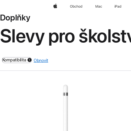
Apple
Obchod
Mac
iPad
Doplňky
Slevy pro školst
Kompatibilita
1
Obnovit
filters active
Předchozí
Obrázek