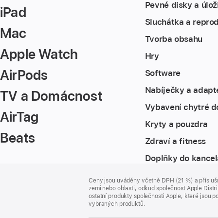
Pevné disky a úlož
iPad
Sluchátka a repro
Mac
Tvorba obsahu
Apple Watch
Hry
AirPods
Software
Nabíječky a adapt
TV a Domácnost
Vybavení chytré d
AirTag
Kryty a pouzdra
Beats
Zdraví a fitness
Doplňky do kancel
Zápatí
poznámky
Ceny jsou uváděny včetně DPH (21 %) a příslušn
zemi nebo oblasti, odkud společnost Apple Distri
ostatní produkty společnosti Apple, které jsou
vybraných produktů.