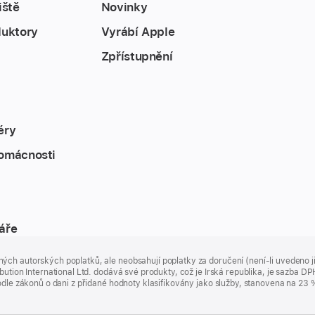
iště
Novinky
duktory
Vyrábí Apple
Zpřístupnění
éry
omácnosti
áře
ých autorských poplatků, ale neobsahují poplatky za doručení (není-li uvedeno 
bution International Ltd. dodává své produkty, což je Irská republika, je sazba 
 podle zákonů o dani z přidané hodnoty klasifikovány jako služby, stanovena na 