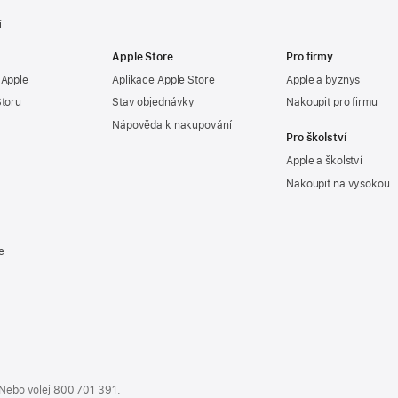
í
Apple Store
Pro firmy
 Apple
Aplikace Apple Store
Apple a byznys
Storu
Stav objednávky
Nakoupit pro firmu
Nápověda k nakupování
Pro školství
Apple a školství
Nakoupit na vysokou
e
 Nebo volej
800 701 391
.