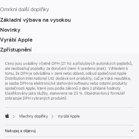
Omrkni další doplňky
Základní výbava na vysokou
Novinky
Vyrábí Apple
Zpřístupnění
Zápatí
poznámky
Ceny jsou uváděny včetně DPH (21 %) a příslušných autorských poplatků,
ale neobsahují poplatky za doručení (není-li uvedeno jinak). Vzhledem k
tomu, že DPH je odváděna v zemi nebo oblasti, odkud společnost Apple
Distribution International Ltd. dodává své produkty, což je Irská republika,
je sazba DPH na elektronické stahování softwaru nebo ostatní produkty
společnosti Apple, které jsou podle zákonů o dani z přidané hodnoty
klasifikovány jako služby, stanovena na 23 %. Objednávkový formulář
zobrazuje DPH vybraných produktů.
Všechny doplňky
Vyrábí Apple
Apple
Nakupuj a objevuj