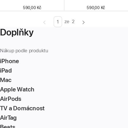
590,00 Kč
590,00 Kč
ze
2
Strana
Enter
Doplňky
page
number,
press
Nákup podle produktu
Return/Enter
iPhone
key
to
iPad
go
Mac
to
Apple Watch
the
page
AirPods
TV a Domácnost
AirTag
Beats