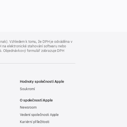
jinak). Vzhledem k tomu, že DPH je odváděna v
DPH na elektronické stahování softwaru nebo
23 %. Objednávkový formulář zobrazuje DPH
Hodnoty společnosti Apple
Soukromí
O společnosti Apple
Newsroom
Vedení společnosti Apple
Kariérní příležitosti