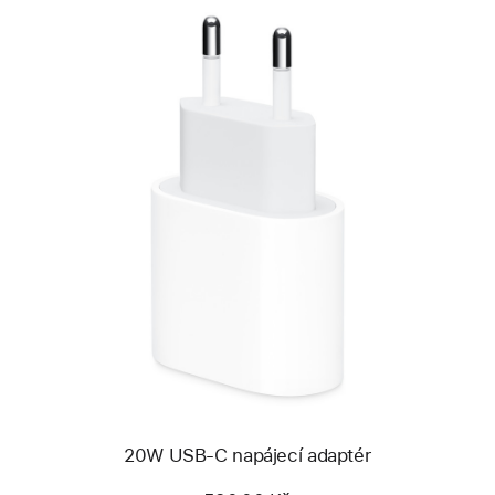
Předchozí
Obrázek
-
20W
USB‑C
napájecí
adaptér
20W USB‑C napájecí adaptér