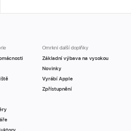
rie
Omrkni další doplňky
omácnosti
Základní výbava na vysokou
Novinky
iště
Vyrábí Apple
Zpřístupnění
éry
áře
duktory