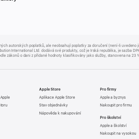
ých autorských poplatků, ale neobsahují poplatky za doručení (není-li uvedeno 
bution International Ltd. dodává své produkty, což je Irská republika, je sazba 
 podle zákonů o dani z přidané hodnoty klasifikovány jako služby, stanovena na 
Apple Store
Pro firmy
 Apple
Aplikace Apple Store
Apple a byznys
Storu
Stav objednávky
Nakoupit pro firmu
Nápověda k nakupování
Pro školství
Apple a školství
Nakoupit na vysokou