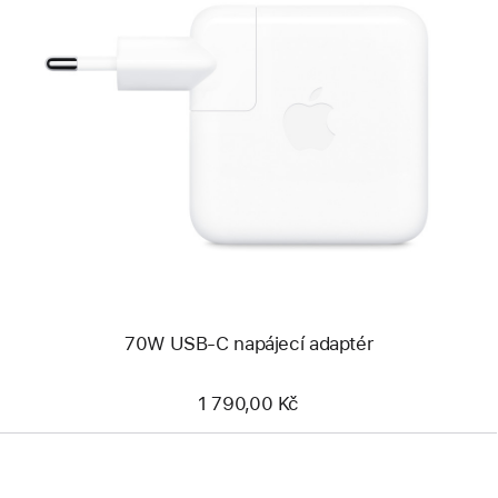
Předchozí
Obrázek
-
70W
USB‑C
napájecí
adaptér
70W USB‑C napájecí adaptér
1 790,00 Kč