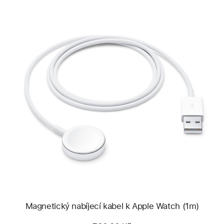
Předchozí
Obrázek
-
Magnetický
nabíjecí
kabel
k Apple Watch
(1m)
Magnetický nabíjecí kabel k Apple Watch (1m)