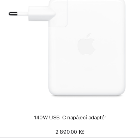
Předchozí
Obrázek
-
140W
USB‑C
napájecí
adaptér
140W USB‑C napájecí adaptér
2 890,00 Kč