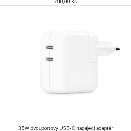
790,00 Kč
Předchozí
Obrázek
-
35W
dvouportový
USB‑C
napájecí
adaptér
35W dvouportový USB‑C napájecí adaptér