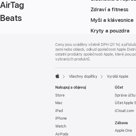
AirTag
Zdraví a fitness
Beats
Myši a klávesnice
Kryty a pouzdra
Zápatí
poznámky
Ceny jsou uváděny včetně DPH (21 %) a příslušn
zemi nebo oblasti, odkud společnost Apple Distri
ostatní produkty společnosti Apple, které jsou
vybraných produktů.
Všechny doplňky
Vyrábí Apple
Apple
Nakupuj a objevuj
Účet
Store
Správa účtu
Mac
Účet Apple 
iPad
iCloud.com
iPhone
Zábava
Watch
Apple One
AirPods