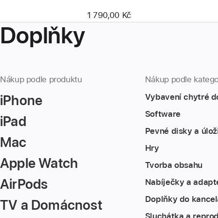
1 790,00 Kč
Doplňky
Nákup podle produktu
Nákup podle katego
iPhone
Vybavení chytré d
Software
iPad
Pevné disky a úlož
Mac
Hry
Apple Watch
Tvorba obsahu
AirPods
Nabíječky a adapt
Doplňky do kancel
TV a Domácnost
Sluchátka a repro