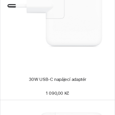
Předchozí
Obrázek
-
30W
USB‑C
napájecí
adaptér
30W USB‑C napájecí adaptér
1 090,00 Kč