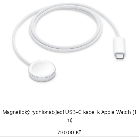
Předchozí
Obrázek
-
Magnetický
rychlonabíjecí
USB-
C
kabel
k Apple Watch
(1
m)
Magnetický rychlonabíjecí USB-C kabel k Apple Watch (1
m)
790,00 Kč