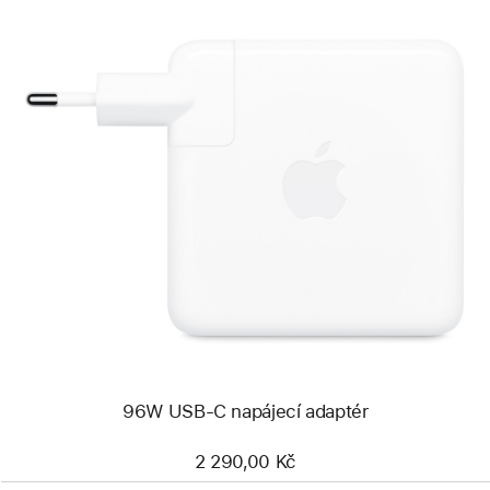
Předchozí
Obrázek
-
96W
USB‑C
napájecí
adaptér
96W USB‑C napájecí adaptér
2 290,00 Kč