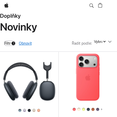
Apple
Doplňky
Novinky
Řadit podle
Filtr
Obnovit
Řadit podle
:
1
filters active
+