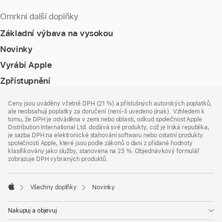
Omrkni další doplňky
Základní výbava na vysokou
Novinky
Vyrábí Apple
Zpřístupnění
Zápatí
poznámky
Ceny jsou uváděny včetně DPH (21 %) a příslušných autorských poplatků,
ale neobsahují poplatky za doručení (není-li uvedeno jinak). Vzhledem k
tomu, že DPH je odváděna v zemi nebo oblasti, odkud společnost Apple
Distribution International Ltd. dodává své produkty, což je Irská republika,
je sazba DPH na elektronické stahování softwaru nebo ostatní produkty
společnosti Apple, které jsou podle zákonů o dani z přidané hodnoty
klasifikovány jako služby, stanovena na 23 %. Objednávkový formulář
zobrazuje DPH vybraných produktů.
Všechny doplňky
Novinky
Apple
Nakupuj a objevuj