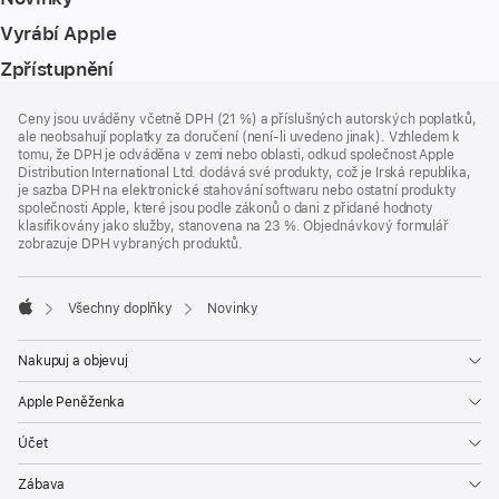
Vyrábí Apple
Zpřístupnění
Zápatí
poznámky
Ceny jsou uváděny včetně DPH (21 %) a příslušných autorských poplatků,
ale neobsahují poplatky za doručení (není-li uvedeno jinak). Vzhledem k
tomu, že DPH je odváděna v zemi nebo oblasti, odkud společnost Apple
Distribution International Ltd. dodává své produkty, což je Irská republika,
je sazba DPH na elektronické stahování softwaru nebo ostatní produkty
společnosti Apple, které jsou podle zákonů o dani z přidané hodnoty
klasifikovány jako služby, stanovena na 23 %. Objednávkový formulář
zobrazuje DPH vybraných produktů.
Všechny doplňky
Novinky
Apple
Nakupuj a objevuj
Apple Peněženka
Účet
Zábava