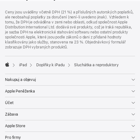
Zápatí
poznámky
Ceny jsou uváděny včetně DPH (21 %) a příslušných autorských poplatků,
ale neobsahují poplatky za doručení (není-li uvedeno jinak). Vzhledem k
tomu, že DPH je odváděna v zemi nebo oblasti, odkud společnost Apple
Distribution International Ltd. dodává své produkty, což je Irská republika,
je sazba DPH na elektronické stahování softwaru nebo ostatní produkty
společnosti Apple, které jsou podle zákonů o dani z přidané hodnoty
klasifikovány jako služby, stanovena na 23 %. Objednávkový formulář
zobrazuje DPH vybraných produktů.
iPad
Doplňky k iPadu
Sluchátka a reproduktory
Apple
Nakupuj a objevuj
Apple Peněženka
Účet
Zábava
Apple Store
Pro firmy