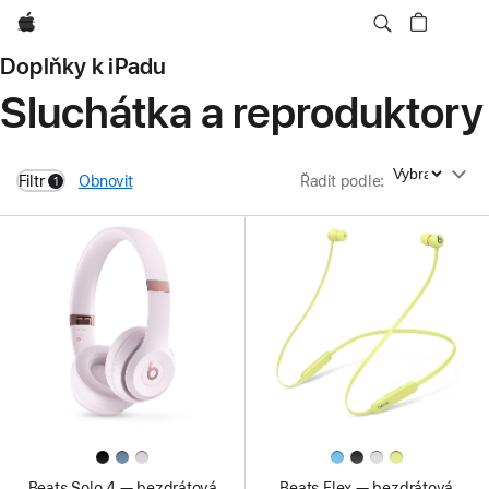
Apple
Doplňky k iPadu
Sluchátka a reproduktory
Řadit podle
Filtr
Obnovit
Řadit podle
:
1
filters active
Beats Solo 4 — bezdrátová
Beats Flex — bezdrátová