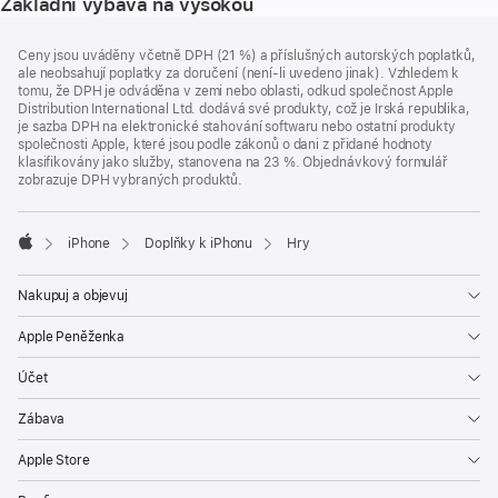
Základní výbava na vysokou
Zápatí
poznámky
Ceny jsou uváděny včetně DPH (21 %) a příslušných autorských poplatků,
ale neobsahují poplatky za doručení (není-li uvedeno jinak). Vzhledem k
tomu, že DPH je odváděna v zemi nebo oblasti, odkud společnost Apple
Distribution International Ltd. dodává své produkty, což je Irská republika,
je sazba DPH na elektronické stahování softwaru nebo ostatní produkty
společnosti Apple, které jsou podle zákonů o dani z přidané hodnoty
klasifikovány jako služby, stanovena na 23 %. Objednávkový formulář
zobrazuje DPH vybraných produktů.
iPhone
Doplňky k iPhonu
Hry
Apple
Nakupuj a objevuj
Apple Peněženka
Účet
Zábava
Apple Store