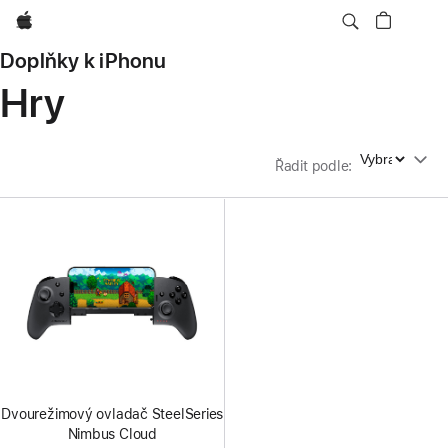
Apple
Doplňky k iPhonu
Hry
Řadit podle
Řadit podle
:
Dvourežimový ovladač SteelSeries
Nimbus Cloud