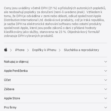
Zápatí
poznámky
Ceny jsou uváděny včetně DPH (21 %) a příslušných autorských poplatků,
ale neobsahují poplatky za doručení (není-li uvedeno jinak). Vzhledem k
tomu, že DPH je odváděna v zemi nebo oblasti, odkud společnost Apple
Distribution International Ltd. dodává své produkty, což je Irská republika,
je sazba DPH na elektronické stahování softwaru nebo ostatní produkty
společnosti Apple, které jsou podle zákonů o dani z přidané hodnoty
klasifikovány jako služby, stanovena na 23 %. Objednávkový formulář
zobrazuje DPH vybraných produktů.
iPhone
Doplňky k iPhonu
Sluchátka a reproduktory
Apple
Nakupuj a objevuj
Apple Peněženka
Účet
Zábava
Apple Store
Pro firmy