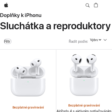
Apple
Doplňky k iPhonu
Sluchátka a reproduktory
Řadit podle
Filtr
Řadit podle
:
Bezplatné gravírování
Bezplatné gravírování
AirPods 4 s aktivním potlačováním