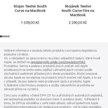
Stojan Twelve South
Stojánek Twelve
Curve na MacBook
South Curve Flex na
MacBook
1 509,00 Kč
2 290,00 Kč
Zápatí
poznámky
Veškeré informace o souladu tohoto produktu s evropskou legislativou
poskytne výrobce.
Víc o nákladech za zpracování a recyklaci odpadních baterií, které hradí
Apple, se dočteš na
regulatoryinfo.apple.com/regulation1542
(otevře
Poznámka: Servis a podporu produktů jiných značek než Apple
se
prodávaných na tomto webu zajišťují výhradně jejich výrobci podle
v novém
obchodních podmínek přibalených k těmto produktům. Roční omezená
okně)
záruka Apple se nevztahuje na produkty jiných značek než Apple, a to ani
v případě, že jsou balené nebo prodávané spolu s produkty Apple.
S žádostmi o technickou podporu a služby zákazníkům je potřeba se
obracet přímo na výrobce.
Ceny jsou uváděny včetně DPH (21 %) a příslušných autorských poplatků,
ale neobsahují poplatky za doručení (není-li uvedeno jinak). Vzhledem k
tomu, že DPH je odváděna v zemi nebo oblasti, odkud společnost Apple
Distribution International Ltd. dodává své produkty, což je Irská republika,