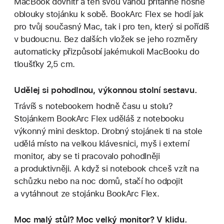
MacBook dovnitř a ten svou vahou přitáhne nosné
oblouky stojánku k sobě. BookArc Flex se hodí jak
pro tvůj současný Mac, tak i pro ten, který si pořídíš
v budoucnu. Bez dalších vložek se jeho rozměry
automaticky přizpůsobí jakémukoli MacBooku do
tloušťky 2,5 cm.
Udělej si pohodlnou, výkonnou stolní sestavu.
Trávíš s notebookem hodně času u stolu?
Stojánkem BookArc Flex uděláš z notebooku
výkonný mini desktop. Drobný stojánek ti na stole
udělá místo na velkou klávesnici, myš i externí
monitor, aby se ti pracovalo pohodlněji
a produktivněji. A když si notebook chceš vzít na
schůzku nebo na noc domů, stačí ho odpojit
a vytáhnout ze stojánku BookArc Flex.
Moc malý stůl? Moc velký monitor? V klidu.