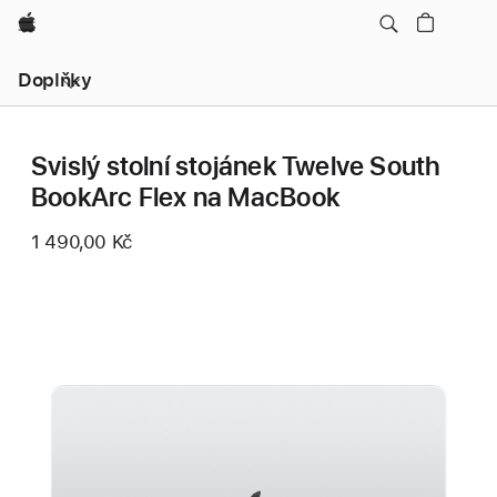
Apple
Místní
Doplňky
navigace
–
otevřít
nabídku
Svislý stolní stojánek Twelve South
BookArc Flex na MacBook
1 490,00 Kč