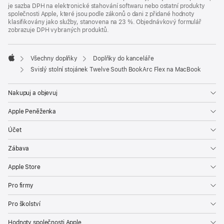
je sazba DPH na elektronické stahování softwaru nebo ostatní produkty
společnosti Apple, které jsou podle zákonů o dani z přidané hodnoty
klasifikovány jako služby, stanovena na 23 %. Objednávkový formulář
zobrazuje DPH vybraných produktů.
Všechny doplňky
Doplňky do kanceláře
Apple
Svislý stolní stojánek Twelve South BookArc Flex na MacBook
Nakupuj a objevuj
Apple Peněženka
Účet
Zábava
Apple Store
Pro firmy
Pro školství
Hodnoty společnosti Apple