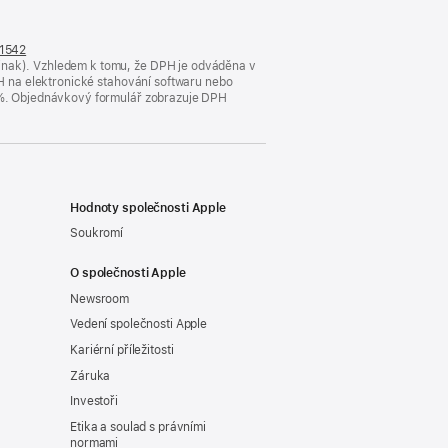
n1542
(otevře
jinak). Vzhledem k tomu, že DPH je odváděna v
se
DPH na elektronické stahování softwaru nebo
v novém
23 %. Objednávkový formulář zobrazuje DPH
okně)
Hodnoty společnosti Apple
Soukromí
O společnosti Apple
Newsroom
Vedení společnosti Apple
Kariérní příležitosti
Záruka
Investoři
Etika a soulad s právními
normami