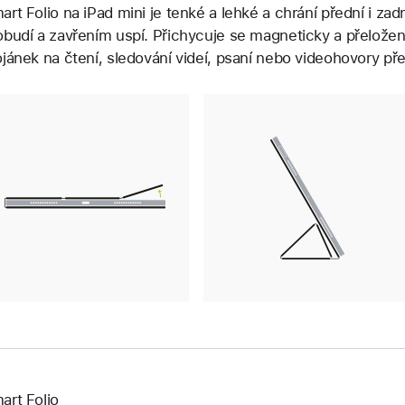
art Folio na iPad mini je tenké a lehké a chrání přední i zad
obudí a zavřením uspí. Přichycuje se magneticky a přeložen
ojánek na čtení, sledování videí, psaní nebo videohovory př
art Folio