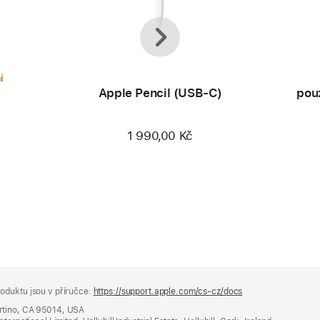
Předchozí
Další
í
Apple Pencil (USB‑C)
pouz
1 990,00 Kč
oduktu jsou v příručce:
https://support.apple.com/cs-cz/docs
(otevře
se
rtino, CA 95014, USA
v novém