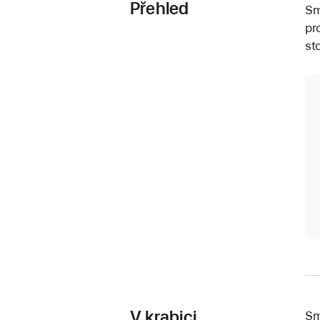
Přehled
Sm
pr
st
V krabici
Sm