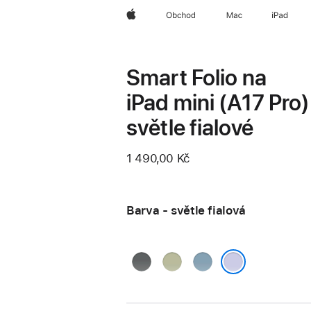
Apple
Obchod
Mac
iPad
Smart Folio na
iPad mini (A17 Pro)
světle fialové
1 490,00 Kč
Barva - světle fialová
uhlově
šalvějově
denimová
šedá
zelená
světle fialová