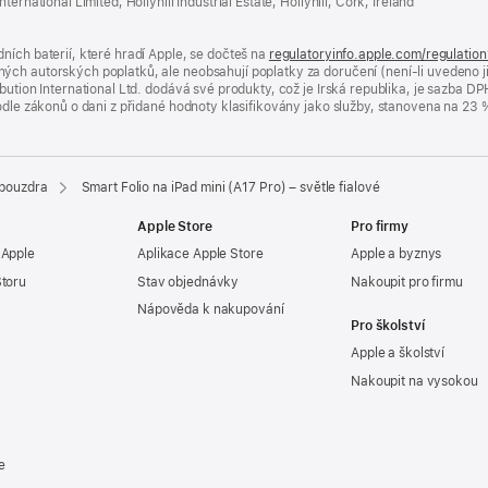
ernational Limited, Hollyhill Industrial Estate, Hollyhill, Cork, Ireland
okně)
ních baterií, které hradí Apple, se dočteš na
regulatoryinfo.apple.com/regulatio
ých autorských poplatků, ale neobsahují poplatky za doručení (není-li uvedeno 
bution International Ltd. dodává své produkty, což je Irská republika, je sazba 
 podle zákonů o dani z přidané hodnoty klasifikovány jako služby, stanovena na 
 pouzdra
Smart Folio na iPad mini (A17 Pro) – světle fialové
Apple Store
Pro firmy
 Apple
Aplikace Apple Store
Apple a byznys
Storu
Stav objednávky
Nakoupit pro firmu
Nápověda k nakupování
Pro školství
Apple a školství
Nakoupit na vysokou
e