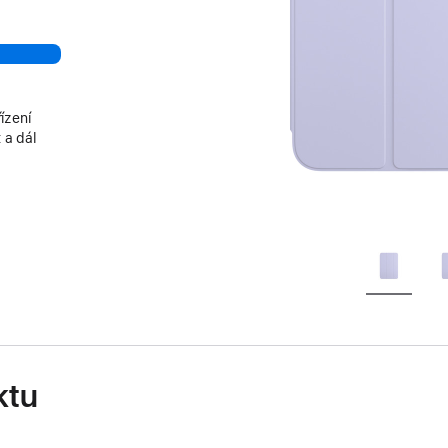
ízení
 a dál
ktu