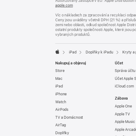
Autorizovaný zástupce v EU: Apple Distribution Int
apple.com
(otevře
se
Víc o nákladech za zpracování a recyklaci odpad
v novém
Ceny jsou uváděny včetně DPH (21 %) a příslušn
okně)
zemi nebo oblasti, odkud společnost Apple Distri
ostatní produkty společnosti Apple, které jsou
vybraných produktů.
iPad
Doplňky k iPadu
Kryty a
Apple
Nakupuj a objevuj
Účet
Store
Správa účtu
Mac
Účet Apple 
iPad
iCloud.com
iPhone
Zábava
Watch
Apple One
AirPods
Apple TV
TV a Domácnost
Apple Music
AirTag
Apple Arcad
Doplňky