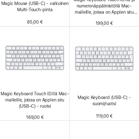
Magic Mouse (USB‑C) - valkoinen
numero­näppäimistöllä Mac-
Multi-Touch-pinta
malleille, joissa on Applen siru
(USB‑C) - suomi/ruotsi - valkoiset
85,00 €
199,00 €
näppäimet
Magic Keyboard Touch ID:llä Mac-
Magic Keyboard (USB-C) -
malleille, joissa on Applen siru
suomi/ruotsi
(USB–C) - ruotsi
119,00 €
169,00 €