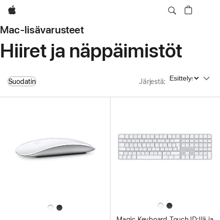
Apple
Mac-lisävarusteet
Hiiret ja näppäimistöt
Järjestä
Suodatin
Järjestä
:
Magic Keyboard Touch ID:llä ja