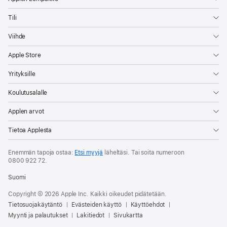
Tili
Viihde
Apple Store
Yrityksille
Koulutusalalle
Applen arvot
Tietoa Applesta
Enemmän tapoja ostaa:
Etsi myyjä
läheltäsi. Tai soita numeroon
0800 922 72
.
Suomi
Copyright © 2026 Apple Inc. Kaikki oikeudet pidätetään.
Tietosuojakäytäntö
Evästeiden käyttö
Käyttöehdot
Myynti ja palautukset
Lakitiedot
Sivukartta