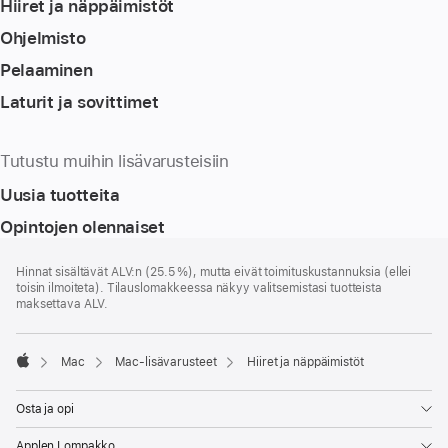
Hiiret ja näppäimistöt
Ohjelmisto
Pelaaminen
Laturit ja sovittimet
Tutustu muihin lisävarusteisiin
Uusia tuotteita
Opintojen olennaiset
Alaviite
alaviitteet
Hinnat sisältävät ALV:n (25.5 %), mutta eivät toimitus­kustannuksia (ellei
toisin ilmoiteta). Tilauslomakkeessa näkyy valitsemistasi tuotteista
maksettava ALV.
Mac
Mac-lisävarusteet
Hiiret ja näppäimistöt
Apple
Osta ja opi
Applen Lompakko