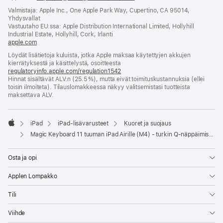
uuteen
Valmistaja: Apple Inc., One Apple Park Way, Cupertino, CA 95014,
ikkunaan)
Yhdysvallat
Vastuutaho EU:ssa: Apple Distribution International Limited, Hollyhill
Industrial Estate, Hollyhill, Cork, Irlanti
apple.com
(avautuu
uuteen
Löydät lisätietoja kuluista, jotka Apple maksaa käytettyjen akkujen
ikkunaan)
kierrätyksestä ja käsittelystä, osoitteesta
regulatoryinfo.apple.com/regulation1542
(avautuu
Hinnat sisältävät ALV:n (25.5 %), mutta eivät toimitus­kustannuksia (ellei
uuteen
toisin ilmoiteta). Tilauslomakkeessa näkyy valitsemistasi tuotteista
ikkunaan)
maksettava ALV.
iPad
iPad-lisävarusteet
Kuoret ja suojaus
Apple
Magic Keyboard 11 tuuman iPad Airille (M4) - turkin Q-näppäimistö - musta
Osta ja opi
Applen Lompakko
Tili
Viihde