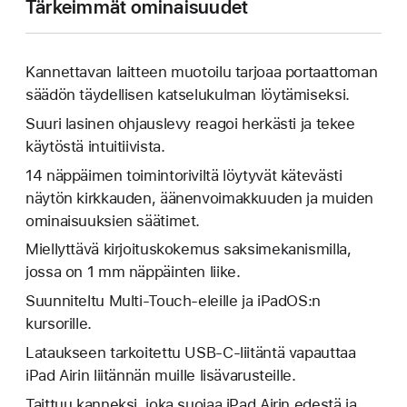
Tärkeimmät ominaisuudet
Kannettavan laitteen muotoilu tarjoaa portaattoman
säädön täydellisen katselukulman löytämiseksi.
Suuri lasinen ohjaus­levy reagoi herkästi ja tekee
käytöstä intuitiivista.
14 näppäimen toiminto­riviltä löytyvät kätevästi
näytön kirkkauden, äänen­voimakkuuden ja muiden
ominaisuuksien säätimet.
Miellyttävä kirjoitus­kokemus saksimekanismilla,
jossa on 1 mm näppäinten liike.
Suunniteltu Multi‑Touch-eleille ja iPadOS:n
kursorille.
Lataukseen tarkoitettu USB-C-liitäntä vapauttaa
iPad Airin liitännän muille lisä­varusteille.
Taittuu kanneksi, joka suojaa iPad Airin edestä ja