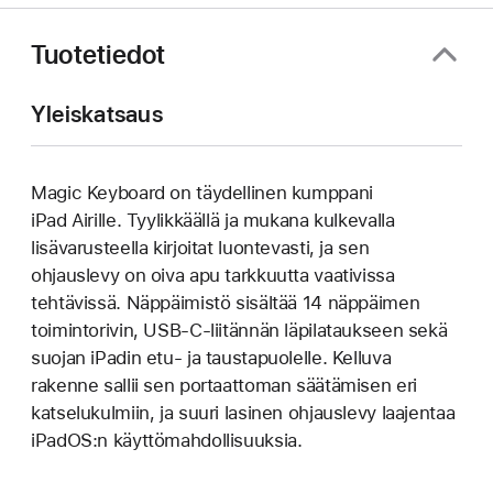
Tuotetiedot
Yleiskatsaus
Magic Keyboard on täydellinen kumppani
iPad Airille. Tyylikkäällä ja mukana kulkevalla
lisävarusteella kirjoitat luontevasti, ja sen
ohjauslevy on oiva apu tarkkuutta vaativissa
tehtävissä. Näppäimistö sisältää 14 näppäimen
toiminto­rivin, USB-C-liitännän läpi­lataukseen sekä
suojan iPadin etu- ja tausta­puolelle. Kelluva
rakenne sallii sen portaattoman säätämisen eri
katselukulmiin, ja suuri lasinen ohjauslevy laajentaa
iPadOS:n käyttömahdollisuuksia.