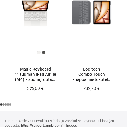
Magic Keyboard
Logitech
11 tuuman iPad Airille
Combo Touch
(M4) - suomi/ruotsi -
‑näppäimistö­kotelo
valkoinen
11 tuuman iPad Airille
329,00 €
232,70 €
(M4)
Alaviite
alaviitteet
Tuotetta koskevat turvallisuustiedot ja varoitukset löytyvät tukisivujen
oppaasta:
https://support.apple.com/fi-fi/docs
(avautuu