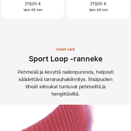
219,00 €
219,00 €
Vain 49 mm
Vain 49 mm
Uudet värit
Sport Loop ‑ranneke
Pehmeää ja kevyttä nailonpunosta, helposti
säädettävä tarranauha­kiinnitys. Sisäpuolen
tiheät silmukat tuntuvat pehmeiltä ja
hengittäviltä.