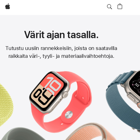
Apple
Värit ajan tasalla.
Apple Watch
Tutustu uusiin rannekkeisiin, joista on saatavilla
raikkaita väri-, tyyli‑ ja materiaalivaihtoehtoja.
‑rannekkeet