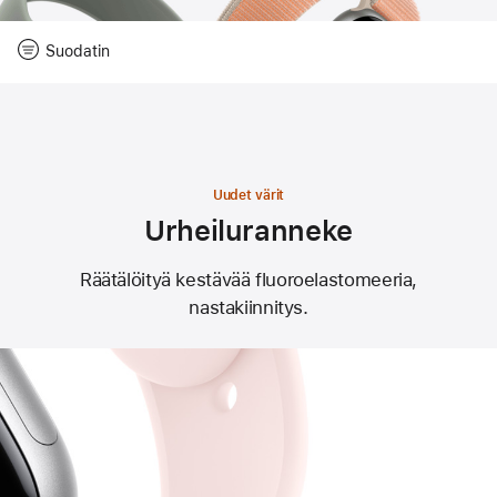
Nollaa
Suodatin
-
Suodatin
Close
Suodatin
Uudet värit
Urheiluranneke
Räätälöityä kestävää fluoroelastomeeria,
nastakiinnitys.