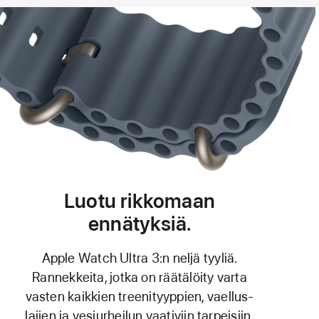
Luotu rikkomaan
ennätyksiä.
Apple Watch Ultra 3:n neljä tyyliä.
Rannekkeita, jotka on räätälöity varta
vasten kaikkien treeni­tyyppien, vaellus­
lajien ja vesi­urheilun vaativiin tarpeisiin.