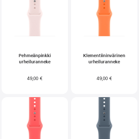
Pehmeän­pinkki
Klementiinin­värinen
urheiluranneke
urheilu­ranneke
49,00 €
49,00 €