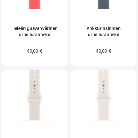
Heleän guavan­­värinen
Ankkurinsininen
urheilu­ranneke
urheiluranneke
49,00 €
49,00 €