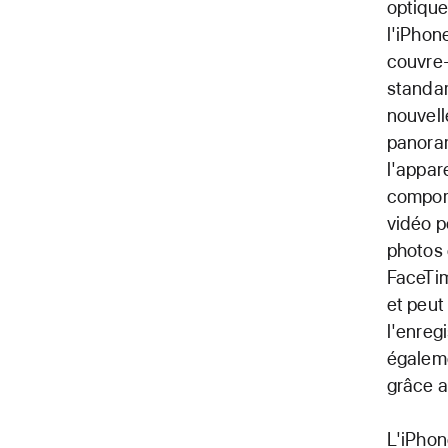
optique
l'iPhon
couvre-
standar
nouvell
panora
l'appar
comport
vidéo p
photos 
FaceTim
et peut
l'enreg
égaleme
grâce a
L'iPhon