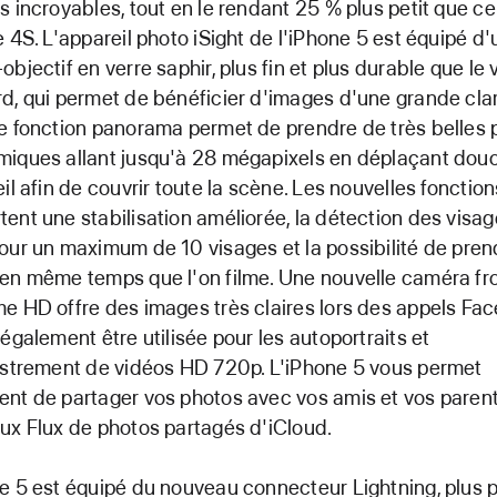
s incroyables, tout en le rendant 25 % plus petit que ce
e 4S. L'appareil photo iSight de l'iPhone 5 est équipé d'
objectif en verre saphir, plus fin et plus durable que le 
d, qui permet de bénéficier d'images d'une grande clar
e fonction panorama permet de prendre de très belles 
miques allant jusqu'à 28 mégapixels en déplaçant do
eil afin de couvrir toute la scène. Les nouvelles fonctio
ent une stabilisation améliorée, la détection des visa
our un maximum de 10 visages et la possibilité de pre
en même temps que l'on filme. Une nouvelle caméra fr
e HD offre des images très claires lors des appels Fa
 également être utilisée pour les autoportraits et
istrement de vidéos HD 720p. L'iPhone 5 vous permet
nt de partager vos photos avec vos amis et vos paren
ux Flux de photos partagés d'iCloud.
e 5 est équipé du nouveau connecteur Lightning, plus pe