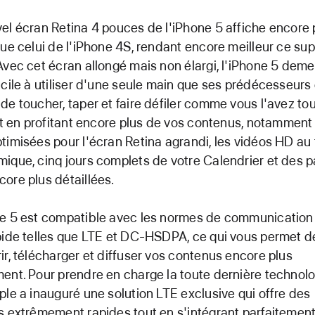
el écran Retina 4 pouces de l'iPhone 5 affiche encore 
que celui de l'iPhone 4S, rendant encore meilleur ce su
Avec cet écran allongé mais non élargi, l'iPhone 5 dem
acile à utiliser d'une seule main que ses prédécesseurs
de toucher, taper et faire défiler comme vous l'avez to
out en profitant encore plus de vos contenus, notamment
timisées pour l'écran Retina agrandi, les vidéos HD au
ique, cinq jours complets de votre Calendrier et des 
ore plus détaillées.
e 5 est compatible avec les normes de communication 
pide telles que LTE et DC-HSDPA, ce qui vous permet d
ir, télécharger et diffuser vos contenus encore plus
ent. Pour prendre en charge la toute dernière technol
ple a inauguré une solution LTE exclusive qui offre des
s extrêmement rapides tout en s'intégrant parfaitemen