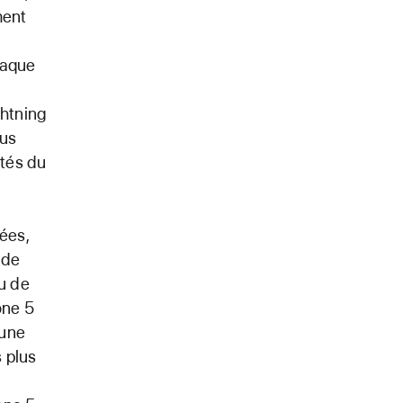
ment
haque
htning
ous
otés du
ées,
 de
au de
one 5
 une
 plus