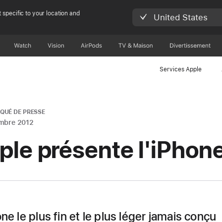
 specific to your location and
United States
Watch
Vision
AirPods
TV & Maison
Divertissements
Services Apple
UÉ DE PRESSE
mbre 2012
ple présente l'iPhon
ne le plus fin et le plus léger jamais conçu