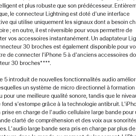
telligent et plus robuste que son prédécesseur. Entière
ue, le connecteur Lightning est doté d'une interface
ive qui utilise uniquement les signaux dont a besoin c
ire ; en outre, il est réversible pour vous permettre de
er vos accessoires instantanément. Un adaptateur Lig
nnecteur 30 broches est également disponible pour v
re de connecter l'iPhone 5 à d'anciens accessoires d
teur 30 broches****.
e 5 introduit de nouvelles fonctionnalités audio amélior
esquelles un système de micro directionnel à formation
u pour une meilleure qualité sonore, tandis que le nive
e fond s'estompe grâce à la technologie antibruit. L'iPh
la prise en charge de l'audio cellulaire large bande pour
ande clarté de compréhension et des voix aux sonorités
les. L'audio large bande sera pris en charge par plus de