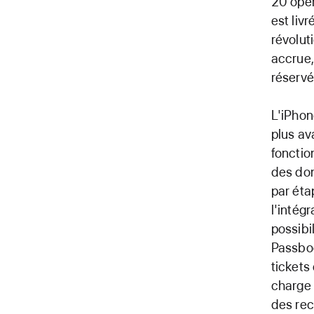
20 opé
est liv
révolut
accrue,
réserv
L'iPhon
plus a
fonctio
des don
par éta
l'intég
possibi
Passboo
tickets 
charge 
des re