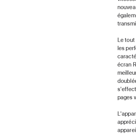
nouveau
égaleme
transmi
Le tout
les per
caracté
écran R
meilleu
doublée
s'effec
pages w
L'appar
appréci
apparei