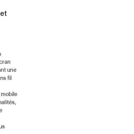
 et
s
écran
ant une
s fil
n mobile
alités,
ie
lus