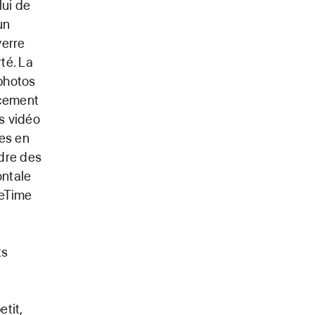
lui de
un
verre
té. La
photos
ucement
ns vidéo
ges en
ndre des
ontale
ceTime
ts
tit,