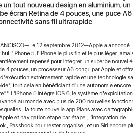
e un tout nouveau design en aluminium, un
be écran Retina de 4 pouces, une puce A6
nnectivité sans fil ultrarapide
ANCISCO—Le 12 septembre 2012—Apple a annoncé
hui l'iPhone 5, l'iPhone le plus fin et le plus léger jamai
entièrement repensé pour intégrer un superbe nouvel 
de 4 pouces, un processeur A6 conçu par Apple et offr
 d'exécution extrêmement rapide et une technologie san
pide*, tout cela en bénéficiant d'une autonomie encore
re**. L'iPhone 5 intègre iOS 6, le système d'exploitatio
 avancé au monde avec plus de 200 nouvelles fonctionn
esquelles : la toute nouvelle app Plans avec cartograph
Apple et navigation étape par étape ; l'intégration de
k ; Passbook pour rester organisé ; et un Siri encore p