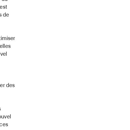
 est
s de
timiser
elles
uvel
ger des
s
ouvel
nces