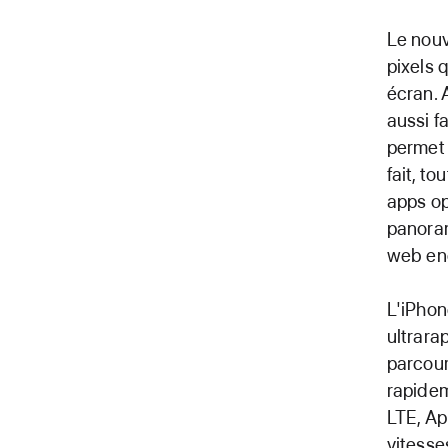
Le nouv
pixels 
écran. 
aussi f
permet 
fait, t
apps op
panoram
web enc
L'iPhon
ultrara
parcour
rapidem
LTE, Ap
vitesse