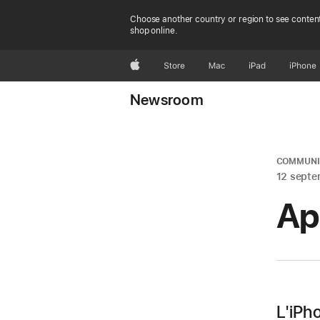
Choose another country or region to see content
shop online.
Apple
Store
Mac
iPad
iPhone
Newsroom
COMMUNIQ
12 septe
Ap
L'iPho