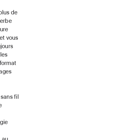
plus de
perbe
eure
 et vous
ujours
 les
 format
pages
sans fil
e
ogie
t au