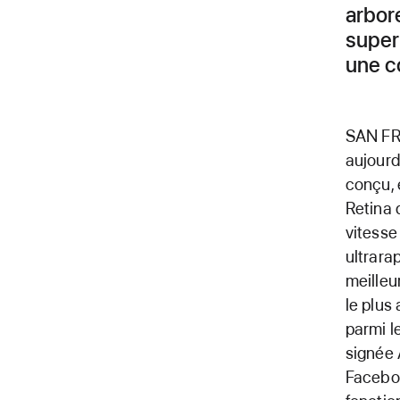
arbor
super
une co
SAN FR
aujourd'
conçu, 
Retina 
vitesse
ultrara
meilleu
le plus
parmi l
signée 
Faceboo