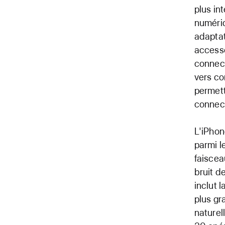
plus in
numériq
adaptat
accesso
connect
vers co
permett
connec
L'iPhon
parmi l
faiscea
bruit d
inclut 
plus gr
naturel