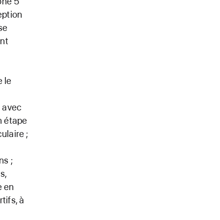
one 5
eption
se
ent
 le
s avec
n étape
ulaire ;
ns ;
s,
e en
tifs, à