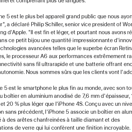
nnel et comprenant plus de langues.
ne 5 est le plus bel appareil grand public que nous ayo
ur", a déclaré Philip Schiller, senior vice president of W
ng d'Apple. "Il est fin et léger, et pourtant nous avons r
ans ce petit bijou une quantité impressionnante d'inno
echnologies avancées telles que le superbe écran Reti
s, le processeur A6 aux performances extrêmement ra
nectivité sans fil ultrarapide et une batterie offrant en
autonomie. Nous sommes sûrs que les clients vont l'ado
e 5 est le smartphone le plus fin au monde, avec son to
 boîtier en aluminium anodisé de 7,6 mm d'épaisseur,
n et 20 % plus léger que l'iPhone 4S. Conçu avec un niv
on sans précédent, l'iPhone 5 associe un boîtier en alu
 à des arêtes chanfreinées à taille diamant et des
ations de verre qui lui confèrent une finition incroyable.