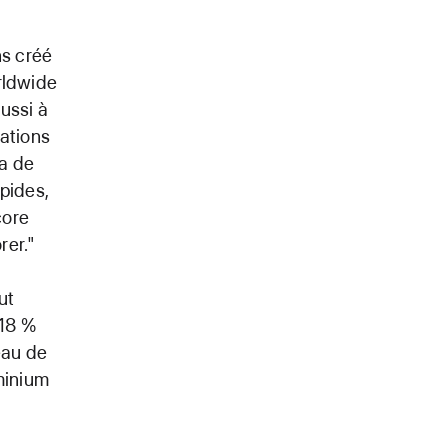
ns créé
orldwide
éussi à
vations
na de
pides,
core
rer."
ut
 18 %
eau de
minium