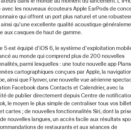
rateurs dans le monde au moment du lancement. L'iPh
ré avec les nouveaux écouteurs Apple EarPods de conc
ionnaire qui offrent un port plus naturel et une robustes
 ainsi qu'une excellente qualité acoustique généralem
ée aux casques de haut de gamme.
e 5 est équipé d'iOS 6, le système d'exploitation mobile
vancé au monde qui comprend plus de 200 nouvelles
nnalités, parmi lesquelles : une toute nouvelle app Plan
nées cartographiques conçues par Apple, la navigatio
pe, ainsi que Flyover, une nouvelle vue aérienne spectac
ration Facebook dans Contacts et Calendrier, avec la
lité de publier directement depuis Centre de notificatio
k, le moyen le plus simple de centraliser tous vos billet
et cartes ; de nouvelles fonctionnalités Siri, dont la pris
de nouvelles langues, un accès facile aux résultats spor
commandations de restaurants et aux séances de