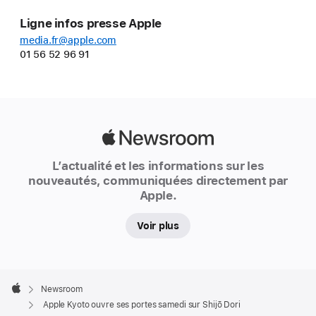
Ligne infos presse Apple
media.fr@apple.com
01 56 52 96 91
Apple
Newsroom
L’actualité et les informations sur les
nouveautés, communiquées directement par
Apple.
Voir plus
Apple
Footer

Newsroom
Apple
Apple Kyoto ouvre ses portes samedi sur Shijō Dori