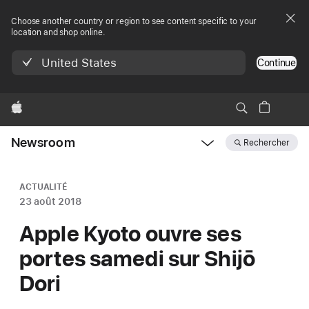
Choose another country or region to see content specific to your
location and shop online.
United States
Continue
Apple
Newsroom
Rechercher
Open
Newsroom
navigation
ACTUALITÉ
23 août 2018
Apple Kyoto ouvre ses
portes samedi sur Shijō
Dori