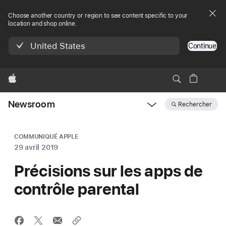
Choose another country or region to see content specific to your
location and shop online.
United States
Continue
Apple
Newsroom
Rechercher
Open
Newsroom
navigation
COMMUNIQUÉ APPLE
29 avril 2019
Précisions sur les apps de
contrôle parental