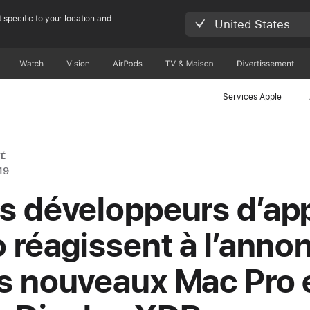
 specific to your location and
United States
Watch
Vision
AirPods
TV & Maison
Divertissements
Services Apple
É
19
s développeurs d’ap
o réagissent à l’anno
s nouveaux Mac Pro 