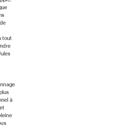
que
ns
 de
s tout
endre
Jules
lonnage
plus
nnel à
et
pleine
ous