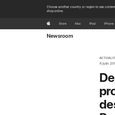
Choose another country or region to see content
shop online.
Apple
Store
Mac
iPad
iPhone
Newsroom
ACTUALIT
4 juin 20
De
pr
de