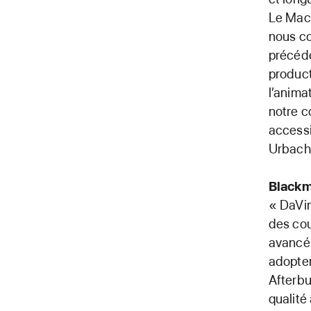
Le Mac 
nous co
précéde
product
l’anima
notre c
accessi
Urbach
Blackm
« DaVin
des cou
avancé 
adopter
Afterbu
qualité