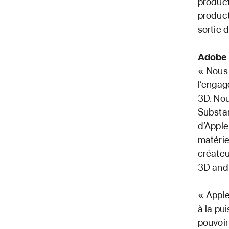
product
product
sortie 
Adobe
« Nous 
l’engag
3D. No
Substan
d’Apple
matérie
créateu
3D and
« Apple
à la pu
pouvoir