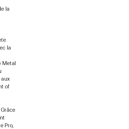
a
de la
ète
ec la
s
e Metal
u
s aux
t of
. Grâce
nt
e Pro,