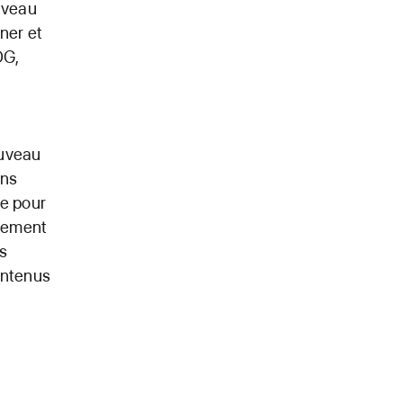
uveau
ner et
DG,
ouveau
ons
ée pour
ivement
s
ontenus