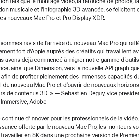
ion tels que le montage vidéo, la retouche de photos, l
ion musicale et l’infographie 3D avancée, se félicitent 
des nouveaux Mac Pro et Pro Display XDR.
sommes ravis de l’arrivée du nouveau Mac Pro qui refl
ement fort d’Apple auprès des créatifs qui travaillent av
us avons déjà commencé à migrer notre gamme d’outil
ce, ainsi que Dimension, vers la nouvelle API graphiqu
 afin de profiter pleinement des immenses capacités d
l du nouveau Mac Pro et d’ouvrir de nouveaux horizon
rs de contenus 3D. » — Sebastien Deguy, vice presiden
 Immersive, Adobe
 continue d’innover pour les professionnels de la vidéo
issance offerte par le nouveau Mac Pro, les monteurs vo
 travailler en 8K dans une prochaine version de Premier