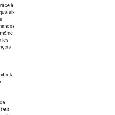
grâce à
qu’à six
de
rmances
t même
r les
ançois
iter la
e
ide
 faut