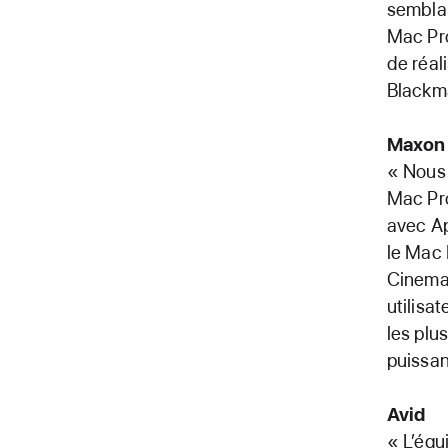
semblai
Mac Pro
de réali
Blackm
Maxon
« Nous 
Mac Pro
avec Ap
le Mac 
Cinema 
utilisa
les plu
puissa
Avid
« L’équ