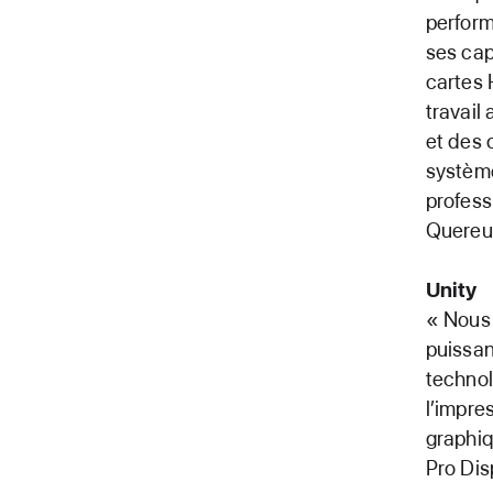
perform
ses capa
cartes 
travail
et des 
système
profess
Quereui
Unity
« Nous 
puissan
technol
l’impre
graphiq
Pro Dis