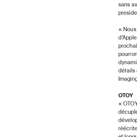
sans av
preside
« Nous 
d’Apple
prochai
pourron
dynamiq
détails
Imagin
OTOY
« OTOY 
décuple
dévelop
réécrit
et long