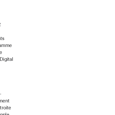
R
nts
 gamme
e
Digital
—
ement
troite
pple.