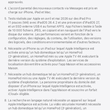
approuvés.
L’accord parental des nouveaux contacts via Messages est pris en
charge sur iPhone, iPad et Mac.
Tests réalisés par Apple en avril et mai 2026 sur des iPad Pro
11 pouces (M4) avec iPadOS 26.4.2 et une préversion d’iPadOS 27,
et un SSD externe USB 4 au format APFS. App Fichiers testée à l’aide
de 10 000 fichiers JPEG, en copiant et en naviguant de l’iPad vers le
disque dur externe. Les performances varient en fonction de la
configu­ration, des réglages, du contenu, de l’utilisa­tion, des versions
des logiciels, des conditions environ­nementales et d’autres facteurs.
Nécessite un iPhone ou un iPad sur lequel Apple Intelligence est
activée ainsi qu’un hub domestique tel qu’un HomePod
(2ᵉ génération), un HomePod mini ou une Apple TV 4K exécutant la
dernière version du système d’exploitation. Les services de
localisation doivent être activés pour l’app Maison et les accessoires
Maison.
Nécessite un hub domestique tel qu’un HomePod (2ᵉ génération), un
HomePod mini ou une Apple TV 4K exécutant la dernière version du
système d’exploitation. La personne propriétaire du domicile doit
disposer d’un iPhone sur lequel Apple Intelligence est activée,
activer Apple Intelligence dans l’app Maison et souscrire un forfait
iCloud+ éligible.
La recherche en langage naturel nécessite un appareil sur lequel
Apple Intelligence est activée. La vidéo sécurisée HomeKit nécessite
un hub domestique tel qu’un HomePod (2ᵉ génération), un