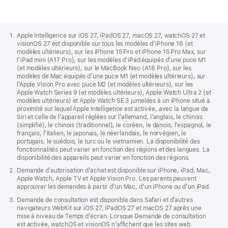
Pied
de
Apple Intelligence sur iOS 27, iPadOS 27, macOS 27, watchOS 27 et
page
visionOS 27 est disponible sur tous les modèles d’iPhone 16 (et
Apple
modèles ultérieurs), sur les iPhone 15 Pro et iPhone 15 Pro Max, sur
l’iPad mini (A17 Pro), sur les modèles d’iPad équipés d’une puce M1
(et modèles ultérieurs), sur le MacBook Neo (A18 Pro), sur les
modèles de Mac équipés d’une puce M1 (et modèles ultérieurs), sur
l’Apple Vision Pro avec puce M2 (et modèles ultérieurs), sur les
Apple Watch Series 9 (et modèles ultérieurs), Apple Watch Ultra 2 (et
modèles ultérieurs) et Apple Watch SE 3 jumelées à un iPhone situé à
proximité sur lequel Apple Intelligence est activée, avec la langue de
Siri et celle de l’appareil réglées sur l’allemand, l’anglais, le chinois
(simplifié), le chinois (traditionnel), le coréen, le danois, l’espagnol, le
français, l’italien, le japonais, le néerlandais, le norvégien, le
portugais, le suédois, le turc ou le vietnamien. La disponibilité des
fonctionnalités peut varier en fonction des régions et des langues. La
disponibilité des appareils peut varier en fonction des régions.
Demande d’autorisation d’achat est disponible sur iPhone, iPad, Mac,
Apple Watch, Apple TV et Apple Vision Pro. Les parents peuvent
approuver les demandes à partir d’un Mac, d’un iPhone ou d’un iPad.
Demande de consultation est disponible dans Safari et d’autres
navigateurs WebKit sur iOS 27, iPadOS 27 et macOS 27 après une
mise à niveau de Temps d’écran. Lorsque Demande de consultation
est activée, watchOS et visionOS n’affichent que les sites web