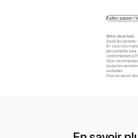
Faites passer l’i
Votre vie privée
Seuls les parents, 
En vous inscrivant
personnelles pour 
conformément à l’E
Vous reconnaissez 
toutes les personn
souhaitez.
Pour en savoir plus
En savoir pl