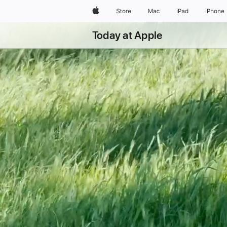
Apple
Store
Mac
iPad
iPhone
Today at Apple