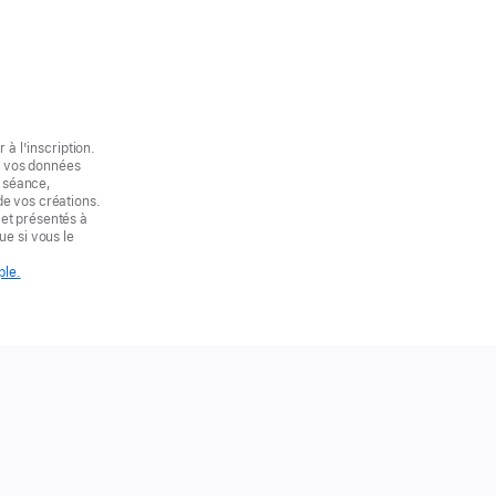
 à l'inscription.
nt vos données
a séance,
de vos créations.
et présentés à
ue si vous le
ple.