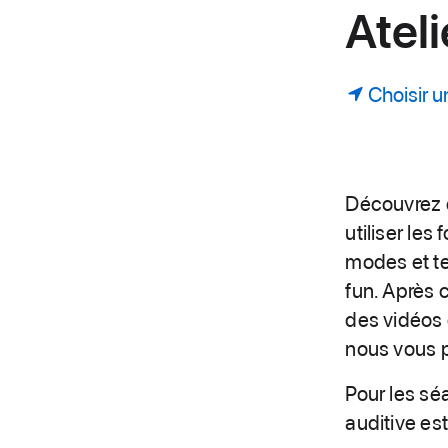
Ateli
Choisir u
Découvrez c
utiliser les
modes et te
fun. Après 
des vidéos 
nous vous p
Pour les sé
auditive es