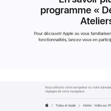
programme « D
Atelier
Pour découvrir Apple ou vous familiarise
fonctionnalités, lancez-vous en partic
Apple
Footer
Nous utilisons votre navigateur ou votre adress
réglages de votre navigateur.
Today at Apple
Atelier : Vidéo sur i
Apple