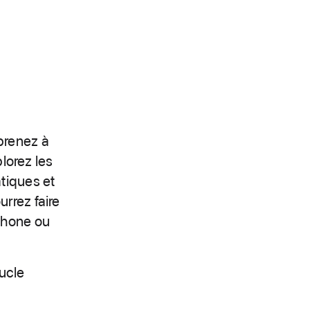
prenez à
plorez les
tiques et
rrez faire
Phone ou
oucle