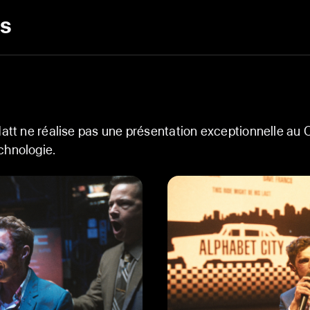
ou d'une catastrophe qui mettra fin 
passionné de cinéma, Matt a le métie
es
cela pourrait bien causer sa perte.
Matt ne réalise pas une présentation exceptionnelle au
chnologie.