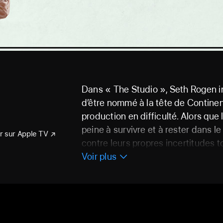
Dans « The Studio », Seth Rogen i
d’être nommé à la tête de Continen
production en difficulté. Alors que
peine à survivre et à rester dans le
r sur Apple TV
contre leurs propres incertitudes t
narcissiques et à des entreprises 
Voir plus
perpétuelle de réaliser de grands 
d’apparat qui dissimulent leur se
chaque soirée, visite de plateau, d
marketing et remise de prix est l'o