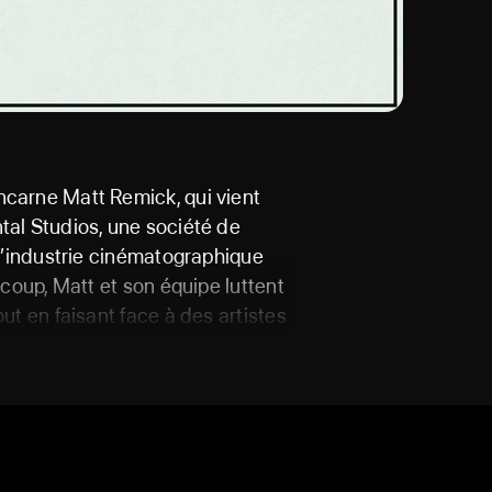
ncarne Matt Remick, qui vient
tal Studios, une société de
 l’industrie cinématographique
 coup, Matt et son équipe luttent
out en faisant face à des artistes
sans scrupules dans leur quête
films. Avec leurs costumes
ntiment de panique permanent,
écision de casting, réunion
ccasion d'une brillante réussite