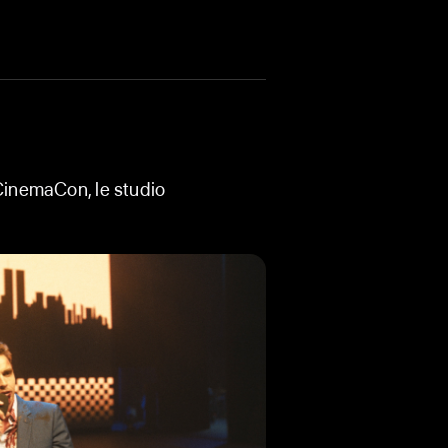
à leur carrière. Véritable
r dont il a rêvé toute sa vie, et
 CinemaCon, le studio