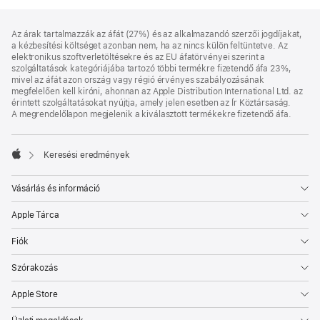
Lábléc
lábjegyzetek
Az árak tartalmazzák az áfát (27%) és az alkalmazandó szerzői jogdíjakat,
a kézbesítési költséget azonban nem, ha az nincs külön feltüntetve. Az
elektronikus szoftverletöltésekre és az EU áfatörvényei szerint a
szolgáltatások kategóriájába tartozó többi termékre fizetendő áfa 23%,
mivel az áfát azon ország vagy régió érvényes szabályozásának
megfelelően kell kiróni, ahonnan az Apple Distribution International Ltd. az
érintett szolgáltatásokat nyújtja, amely jelen esetben az Ír Köztársaság.
A megrendelőlapon megjelenik a kiválasztott termékekre fizetendő áfa.
Keresési eredmények
Apple
Vásárlás és információ
Apple Tárca
Fiók
Szórakozás
Apple Store