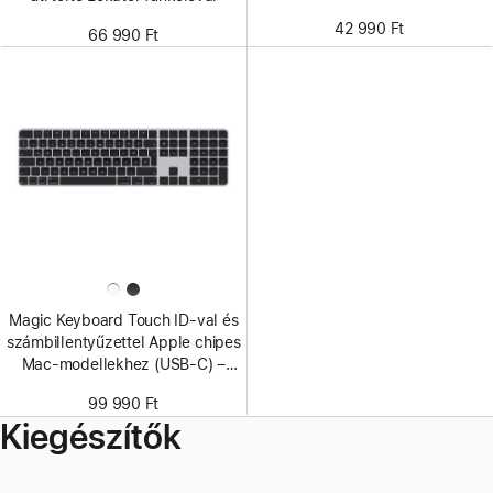
42 990 Ft
66 990 Ft
Magic Keyboard Touch ID-val és
számbillentyűzettel Apple chipes
Mac-modellekhez (USB‑C) –
magyar – fekete billentyűk
99 990 Ft
Kiegészítők