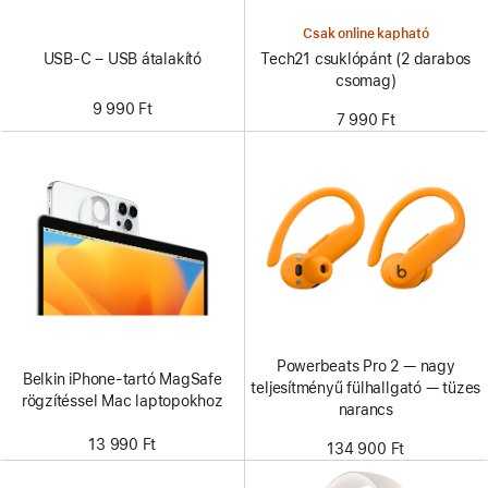
Csak online kapható
USB-C – USB átalakító
Tech21 csuklópánt (2 darabos
csomag)
9 990 Ft
7 990 Ft
Powerbeats Pro 2 — nagy
Belkin iPhone-tartó MagSafe
teljesítményű fülhallgató — tüzes
rögzítéssel Mac laptopokhoz
narancs
13 990 Ft
134 900 Ft