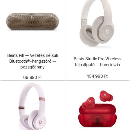
Beats Pill — Vezeték nélküli
Beats Studio Pro Wireless
Bluetooth®-hangszóró —
fejhallgató — homokszín
pezsgőarany
154 990 Ft
69 990 Ft