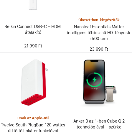
Okosotthon-kiegészítők
Belkin Connect USB-C – HDMI
Nanoleaf Essentials Matter
átalakító
intelligens többszínű HD-fénycsík
(500 cm)
21 990 Ft
23 990 Ft
Csak az Apple-nél
Anker 3 az 1-ben Cube Qi2
Twelve South PlugBug 120 wattos
technológiával – szürke
úti töltő Lokátor funkcióval