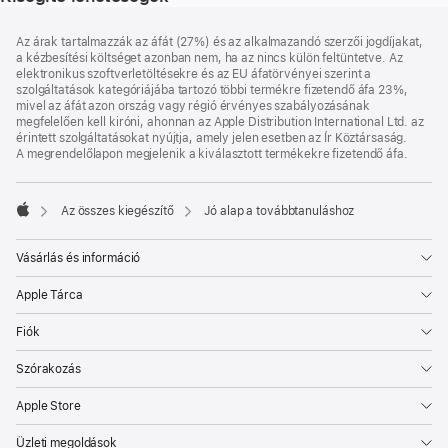
Lábléc
lábjegyzetek
Az árak tartalmazzák az áfát (27%) és az alkalmazandó szerzői jogdíjakat,
a kézbesítési költséget azonban nem, ha az nincs külön feltüntetve. Az
elektronikus szoftverletöltésekre és az EU áfatörvényei szerint a
szolgáltatások kategóriájába tartozó többi termékre fizetendő áfa 23%,
mivel az áfát azon ország vagy régió érvényes szabályozásának
megfelelően kell kiróni, ahonnan az Apple Distribution International Ltd. az
érintett szolgáltatásokat nyújtja, amely jelen esetben az Ír Köztársaság.
A megrendelőlapon megjelenik a kiválasztott termékekre fizetendő áfa.
Az összes kiegészítő
Jó alap a továbbtanuláshoz
Apple
Vásárlás és információ
Apple Tárca
Fiók
Szórakozás
Apple Store
Üzleti megoldások