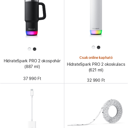
Csak online kapható
HidrateSpark PRO 2 okospohár
HidrateSpark PRO 2 okoskulacs
(887 ml)
(621 ml)
37 990 Ft
32 990 Ft