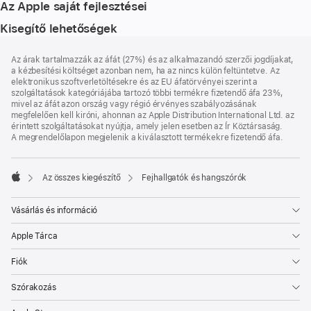
Az Apple saját fejlesztései
Kisegítő lehetőségek
Lábléc
lábjegyzetek
Az árak tartalmazzák az áfát (27%) és az alkalmazandó szerzői jogdíjakat,
a kézbesítési költséget azonban nem, ha az nincs külön feltüntetve. Az
elektronikus szoftverletöltésekre és az EU áfatörvényei szerint a
szolgáltatások kategóriájába tartozó többi termékre fizetendő áfa 23%,
mivel az áfát azon ország vagy régió érvényes szabályozásának
megfelelően kell kiróni, ahonnan az Apple Distribution International Ltd. az
érintett szolgáltatásokat nyújtja, amely jelen esetben az Ír Köztársaság.
A megrendelőlapon megjelenik a kiválasztott termékekre fizetendő áfa.
Az összes kiegészítő
Fejhallgatók és hangszórók
Apple
Vásárlás és információ
Apple Tárca
Fiók
Szórakozás