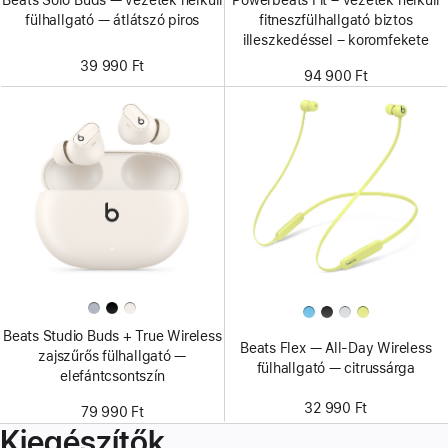
Powerbeats Fit – vezeték nélküli
fülhallgató — átlátszó piros
fitneszfülhallgató biztos
illeszkedéssel – koromfekete
39 990 Ft
94 900 Ft
Beats Studio Buds + True Wireless
Beats Flex — All-Day Wireless
zajszűrős fülhallgató —
fülhallgató — citrussárga
elefántcsontszín
32 990 Ft
79 990 Ft
Kiegészítők