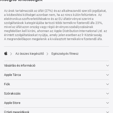
Lábléc
lábjegyzetek
Az árak tartalmazzák az áfát (27%) és az alkalmazandó szerzői jogdíjakat,
a kézbesítési költséget azonban nem, ha az nincs külön feltüntetve. Az
elektronikus szoftverletöltésekre és az EU áfatörvényei szerint a
szolgáltatások kategóriájába tartozó többi termékre fizetendő áfa 23%,
mivel az áfát azon ország vagy régió érvényes szabályozásának
megfelelően kell kiróni, ahonnan az Apple Distribution International Ltd. az
érintett szolgáltatásokat nyújtja, amely jelen esetben az Ír Köztársaság.
A megrendelőlapon megjelenik a kiválasztott termékekre fizetendő áfa.
Az összes kiegészítő
Egészség és fitnesz
Apple
Vásárlás és információ
Apple Tárca
Fiók
Szórakozás
Apple Store
Üzleti megoldások