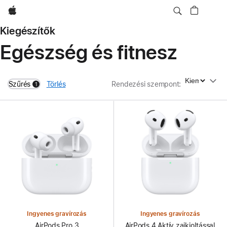
Apple
Kiegészítők
Egészség és fitnesz
Rendezési szempont
Szűrés
Törlés
Rendezési szempont
:
1
filters active
Ingyenes gravírozás
Ingyenes gravírozás
AirPods Pro 3
AirPods 4 Aktív zajkioltással