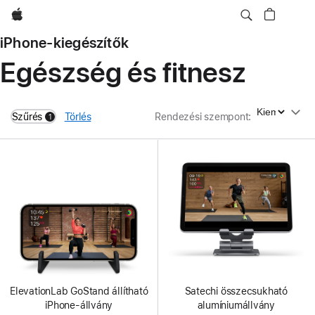
Apple
iPhone-kiegészítők
Egészség és fitnesz
Rendezési szempont
Szűrés
Törlés
Rendezési szempont
:
1
filters active
ElevationLab GoStand állítható
Satechi összecsukható
iPhone-állvány
alumíniumállvány