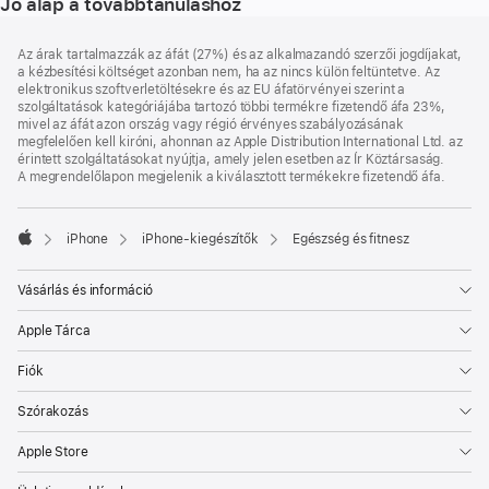
Jó alap a továbbtanuláshoz
Lábléc
lábjegyzetek
Az árak tartalmazzák az áfát (27%) és az alkalmazandó szerzői jogdíjakat,
a kézbesítési költséget azonban nem, ha az nincs külön feltüntetve. Az
elektronikus szoftverletöltésekre és az EU áfatörvényei szerint a
szolgáltatások kategóriájába tartozó többi termékre fizetendő áfa 23%,
mivel az áfát azon ország vagy régió érvényes szabályozásának
megfelelően kell kiróni, ahonnan az Apple Distribution International Ltd. az
érintett szolgáltatásokat nyújtja, amely jelen esetben az Ír Köztársaság.
A megrendelőlapon megjelenik a kiválasztott termékekre fizetendő áfa.
iPhone
iPhone-kiegészítők
Egészség és fitnesz
Apple
Vásárlás és információ
Apple Tárca
Fiók
Szórakozás
Apple Store