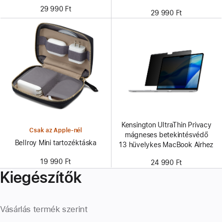
29 990 Ft
29 990 Ft
Kensington UltraThin Privacy
Csak az Apple-nél
mágneses betekintésvédő
Bellroy Mini tartozéktáska
13 hüvelykes MacBook Airhez
19 990 Ft
24 990 Ft
Kiegészítők
Vásárlás termék szerint