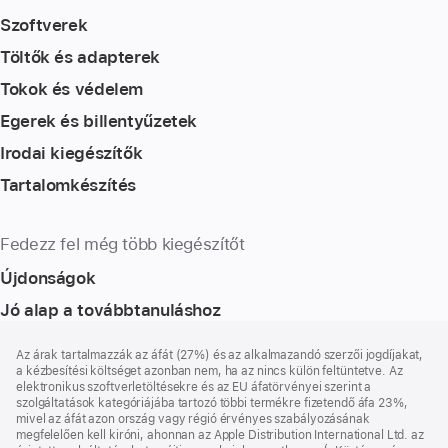
Szoftverek
Töltők és adapterek
Tokok és védelem
Egerek és billentyűzetek
Irodai kiegészítők
Tartalomkészítés
Fedezz fel még több kiegészítőt
Újdonságok
Jó alap a továbbtanuláshoz
Lábléc
lábjegyzetek
Az árak tartalmazzák az áfát (27%) és az alkalmazandó szerzői jogdíjakat,
a kézbesítési költséget azonban nem, ha az nincs külön feltüntetve. Az
elektronikus szoftverletöltésekre és az EU áfatörvényei szerint a
szolgáltatások kategóriájába tartozó többi termékre fizetendő áfa 23%,
mivel az áfát azon ország vagy régió érvényes szabályozásának
megfelelően kell kiróni, ahonnan az Apple Distribution International Ltd. az