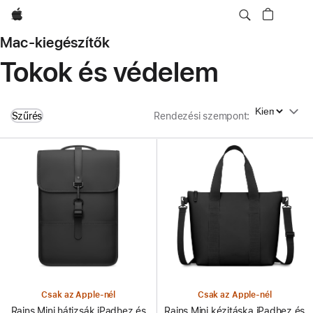
Apple
Mac-kiegészítők
Tokok és védelem
Rendezési szempont
Szűrés
Rendezési szempont
:
Csak az Apple-nél
Csak az Apple-nél
Rains Mini hátizsák iPadhez és
Rains Mini kézitáska iPadhez és