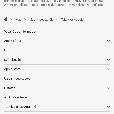
érintett szolgáltatásokat nyújtja, amely jelen esetben az Ír Köztársaság.
A megrendelőlapon megjelenik a kiválasztott termékekre fizetendő áfa.
Mac
Mac-kiegészítők
Tokok és védelem
Apple
Vásárlás és információ
Apple Tárca
Fiók
Szórakozás
Apple Store
Üzleti megoldások
Oktatás
Az Apple értékei
Tudnivalók az Apple-ről