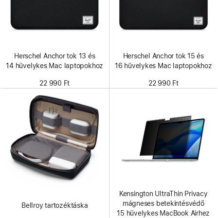
Herschel Anchor tok 13 és
Herschel Anchor tok 15 és
14 hüvelykes Mac laptopokhoz
16 hüvelykes Mac laptopokhoz
22 990 Ft
22 990 Ft
Kensington UltraThin Privacy
mágneses betekintésvédő
Bellroy tartozéktáska
15 hüvelykes MacBook Airhez